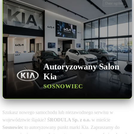
Dane ogólne
Autoryzowany Salon
Kia
SOSNOWIEC
Szukasz nowego samochodu lub niezawodnego serwisu w
województwie śląskie?
ŚRODULA Sp. z o.o.
w mieście
Sosnowiec
to autoryzowany punkt marki Kia. Zapraszamy do