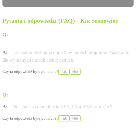
Pytania i odpowiedzi (FAQ) - Kia Sosnowiec
Q:
Czy w salonie Kia Środula można uzyskać dopłatę do
samochodu elektrycznego?
A:
Tak, salon obsługuje dopłaty w ramach programu NaszEauto
dla wybranych modeli elektrycznych.
Czy ta odpowiedź była pomocna?
Tak
Nie
Q:
Jakie modele elektryczne są dostępne w ofercie?
A:
Dostępne są modele Kia EV3, EV4, EV6 oraz EV9.
Czy ta odpowiedź była pomocna?
Tak
Nie