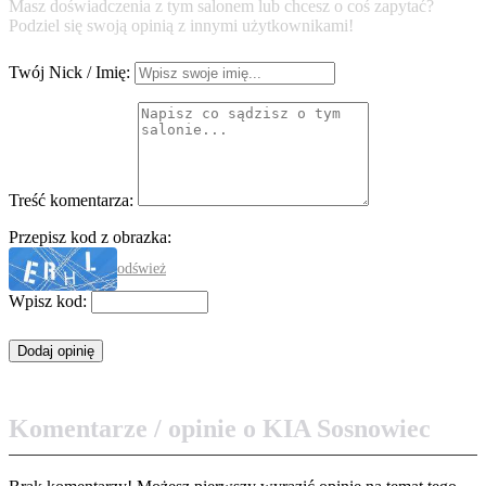
Masz doświadczenia z tym salonem lub chcesz o coś zapytać?
Podziel się swoją opinią z innymi użytkownikami!
Twój Nick / Imię:
Treść komentarza:
Przepisz kod z obrazka:
odśwież
Wpisz kod:
Komentarze / opinie o KIA Sosnowiec