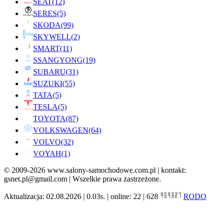
SEAT
(12)
SERES
(5)
SKODA
(99)
SKYWELL
(2)
SMART
(11)
SSANGYONG
(19)
SUBARU
(31)
SUZUKI
(55)
TATA
(5)
TESLA
(5)
TOYOTA
(87)
VOLKSWAGEN
(64)
VOLVO
(32)
VOYAH
(1)
© 2009-2026 www.salony-samochodowe.com.pl | kontakt:
gsnet.pl@gmail.com | Wszelkie prawa zastrzeżone.
Aktualizacja: 02.08.2026 | 0.03s. | online: 22 | 628
RODO