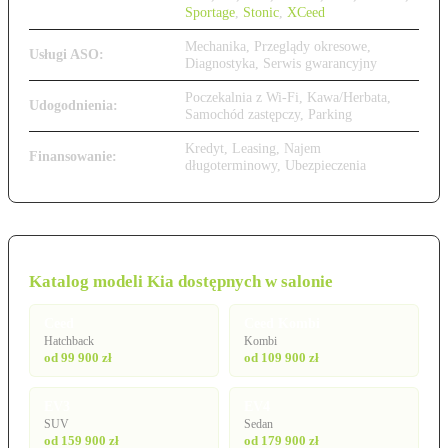
Sportage
,
Stonic
,
XCeed
Mechanika, Przeglądy okresowe,
Usługi ASO:
Diagnostyka, Serwis gwarancyjny
Poczekalnia z Wi-Fi, Kawa/Herbata,
Udogodnienia:
Samochód zastępczy, Parking
Kredyt, Leasing, Najem
Finansowanie:
długoterminowy, Ubezpieczenia
Katalog modeli Kia dostępnych w salonie
Ceed
Ceed Kombi
Hatchback
Kombi
od 99 900 zł
od 109 900 zł
EV3
EV4
SUV
Sedan
od 159 900 zł
od 179 900 zł