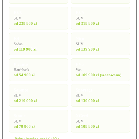
EV6
EV9
SUV
SUV
od 239 900 zł
od 319 900 zł
K4
Niro
Sedan
SUV
od 119 900 zł
od 139 900 zł
Picanto
PV5
Hatchback
Van
od 54 900 zł
od 169 900 zł (szacowana)
Sorento
Sportage
SUV
SUV
od 219 900 zł
od 139 900 zł
Stonic
XCeed
SUV
SUV
od 79 900 zł
od 109 900 zł