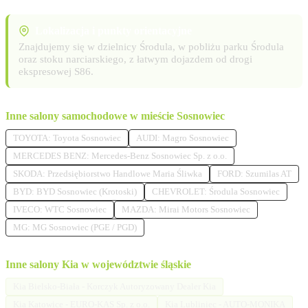
Lokalizacja i punkty orientacyjne
Znajdujemy się w dzielnicy Środula, w pobliżu parku Środula
oraz stoku narciarskiego, z łatwym dojazdem od drogi
ekspresowej S86.
Inne salony samochodowe w mieście Sosnowiec
TOYOTA: Toyota Sosnowiec
AUDI: Magro Sosnowiec
MERCEDES BENZ: Mercedes-Benz Sosnowiec Sp. z o.o.
SKODA: Przedsiębiorstwo Handlowe Maria Śliwka
FORD: Szumilas AT
BYD: BYD Sosnowiec (Krotoski)
CHEVROLET: Środula Sosnowiec
IVECO: WTC Sosnowiec
MAZDA: Mirai Motors Sosnowiec
MG: MG Sosnowiec (PGE / PGD)
Inne salony Kia w województwie śląskie
Kia Bielsko-Biała - Korczyk Autoryzowany Dealer Kia
Kia Katowice - EURO-KAS Sp. z o.o.
Kia Lubliniec - AUTO-MONIKA