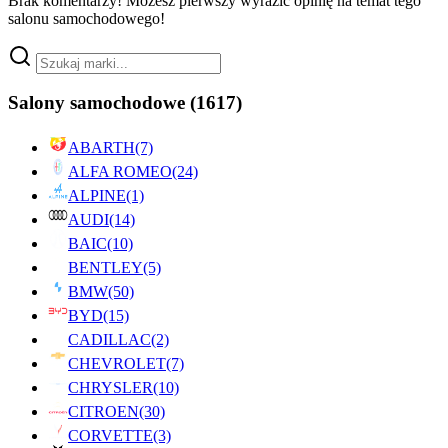
Brak komentarzy! Możesz pierwszy wyrazić opinię na temat tego
salonu samochodowego!
Salony samochodowe
(1617)
ABARTH
(7)
ALFA ROMEO
(24)
ALPINE
(1)
AUDI
(14)
BAIC
(10)
BENTLEY
(5)
BMW
(50)
BYD
(15)
CADILLAC
(2)
CHEVROLET
(7)
CHRYSLER
(10)
CITROEN
(30)
CORVETTE
(3)