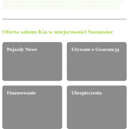
Kia Łaziska Górne - PUH ETRANS Sp. z o.o.
Kia Gliwice - Euro-Kas
Oferta salonu Kia w miejscowości Sosnowiec
Pojazdy Nowe
Używane z Gwarancją
Pełna gama modelowa Kia
Certyfikowane auta używane z
dostępna do konfiguracji i
pewną historią serwisową i
jazdy próbnej.
techniczną.
Finansowanie
Ubezpieczenia
Leasing, najem
Atrakcyjne pakiety dealerskie
długoterminowy i kredyt Kia
OC/AC/NNW oraz Assistance
Finance dostosowany do
dopasowane do Twojego
potrzeb.
modelu Kia.