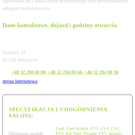
zapoznania się z naszą ofertą motoryzacyjną oraz profesjonalnymi
usługami warsztatowymi.
Dane kontaktowe, dojazd i godziny otwarcia
ŚRODULA Sp. z o.o.
Zuzanny 24
41-219 Sosnowiec
Tel:
+48 32 290 80 80, +48 32 294 08 60, +48 32 294 08 30
strona internetowa
SPECYFIKACJA I UDOGODNIENIA
SALONU
Ceed
,
Ceed Kombi
,
EV3
,
EV4
,
EV6
,
Oferowane modele:
EV9
,
K4
,
Niro
,
Picanto
,
PV5
,
Sorento
,