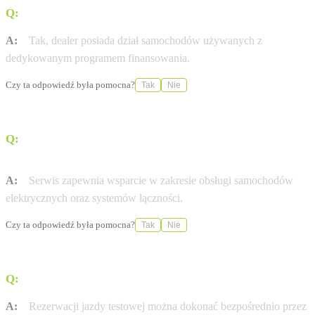
Q:
Czy salon oferuje samochody używane?
A:
Tak, dealer posiada dział samochodów używanych z
dedykowanym programem finansowania.
Czy ta odpowiedź była pomocna?
Tak
Nie
Q:
Czy w serwisie można wykonać przegląd samochodu
elektrycznego?
A:
Serwis zapewnia wsparcie w zakresie obsługi samochodów
elektrycznych oraz systemów łączności.
Czy ta odpowiedź była pomocna?
Tak
Nie
Q:
W jaki sposób można umówić się na jazdę testową?
A:
Rezerwacji jazdy testowej można dokonać bezpośrednio przez