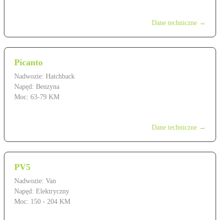
od 139 900 zł
Dane techniczne →
Picanto
Nadwozie: Hatchback
Napęd: Benzyna
Moc: 63-79 KM
od 54 900 zł
Dane techniczne →
PV5
Nadwozie: Van
Napęd: Elektryczny
Moc: 150 - 204 KM
od 169 900 zł (szacowana)