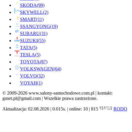
SKODA
(99)
SKYWELL
(2)
SMART
(11)
SSANGYONG
(19)
SUBARU
(31)
SUZUKI
(55)
TATA
(5)
TESLA
(5)
TOYOTA
(87)
VOLKSWAGEN
(64)
VOLVO
(32)
VOYAH
(1)
© 2009-2026 www.salony-samochodowe.com.pl | kontakt:
gsnet.pl@gmail.com | Wszelkie prawa zastrzeżone.
Aktualizacja: 02.08.2026 | 0.015s. | online: 10 | 815
RODO