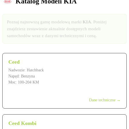
Katalog Modeli KIA
Poznaj najnowszą gamę modelową marki
KIA
. Poniżej
znajdziesz zestawienie aktualnie dostępnych modeli
samochodów wraz z danymi technicznymi i ceną.
Ceed
Nadwozie: Hatchback
Napęd: Benzyna
Moc: 100-204 KM
od 99 900 zł
Dane techniczne →
Ceed Kombi