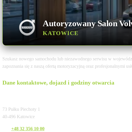
Autoryzowany Salon Vol
KATOWICE
Szukasz nowego samochodu lub niezawodnego serwisu w województ
zapoznania się z naszą ofertą motoryzacyjną oraz profesjonalnymi u
Dane kontaktowe, dojazd i godziny otwarcia
EURO-KAS Autoryzowany Dealer Volvo
73 Pułku Piechoty 1
40-496 Katowice
Tel:
+48 32 356 10 00