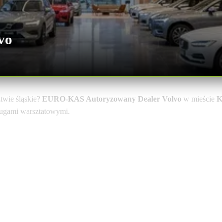
vo
wie śląskie?
EURO-KAS Autoryzowany Dealer Volvo
w mieście
K
sługami warsztatowymi.