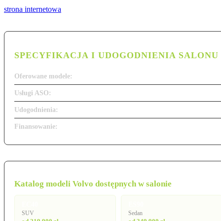
strona internetowa
SPECYFIKACJA I UDOGODNIENIA SALONU
Oferowane modele:
Usługi ASO:
Udogodnienia:
Finansowanie:
Katalog modeli Volvo dostępnych w salonie
EC40
ES90
SUV
Sedan