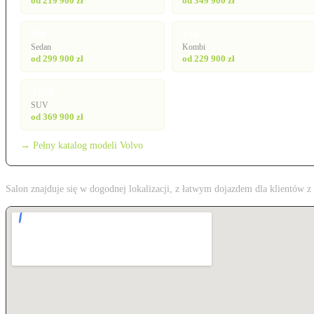
od 219 900 zł
od 349 900 zł
S90
V60
Sedan
Kombi
od 299 900 zł
od 229 900 zł
XC90
SUV
od 369 900 zł
→ Pełny katalog modeli Volvo
Salon znajduje się w dogodnej lokalizacji, z łatwym dojazdem dla klientów