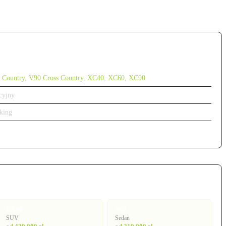
 Country
,
V90 Cross Country
,
XC40
,
XC60
,
XC90
cyjny
king
EX90
S60
SUV
Sedan