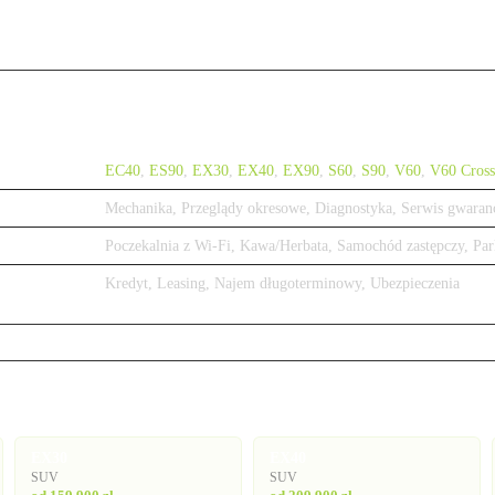
EC40
,
ES90
,
EX30
,
EX40
,
EX90
,
S60
,
S90
,
V60
,
V60 Cross
Mechanika, Przeglądy okresowe, Diagnostyka, Serwis gwaran
Poczekalnia z Wi-Fi, Kawa/Herbata, Samochód zastępczy, Par
Kredyt, Leasing, Najem długoterminowy, Ubezpieczenia
EX30
EX40
SUV
SUV