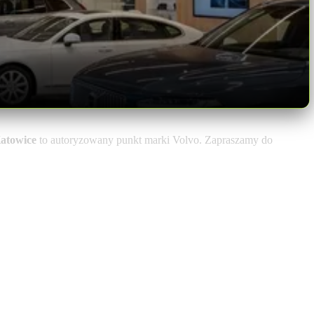
atowice
to autoryzowany punkt marki Volvo. Zapraszamy do