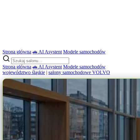
Strona główna
🚗 AI Asystent
Modele samochodów
Strona główna
🚗 AI Asystent
Modele samochodów
województwo śląskie
|
salony samochodowe VOLVO