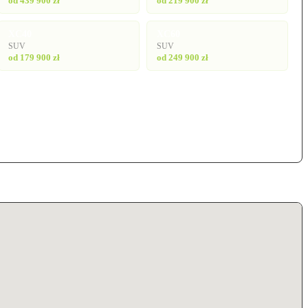
od 439 900 zł
od 219 900 zł
XC40
XC60
SUV
SUV
od 179 900 zł
od 249 900 zł