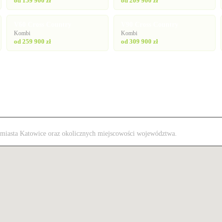
od 159 900 zł
od 209 900 zł
V60 Cross Country
V90 Cross Country
Kombi
Kombi
od 259 900 zł
od 309 900 zł
 z miasta Katowice oraz okolicznych miejscowości województwa.