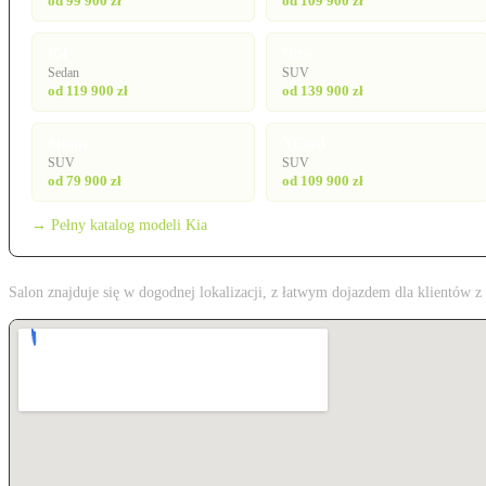
od 99 900 zł
od 109 900 zł
K4
Niro
Sedan
SUV
od 119 900 zł
od 139 900 zł
Stonic
XCeed
SUV
SUV
od 79 900 zł
od 109 900 zł
→ Pełny katalog modeli Kia
Salon znajduje się w dogodnej lokalizacji, z łatwym dojazdem dla klientów 