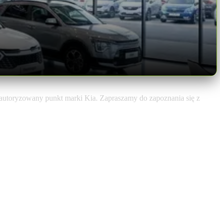
autoryzowany punkt marki Kia. Zapraszamy do zapoznania się z