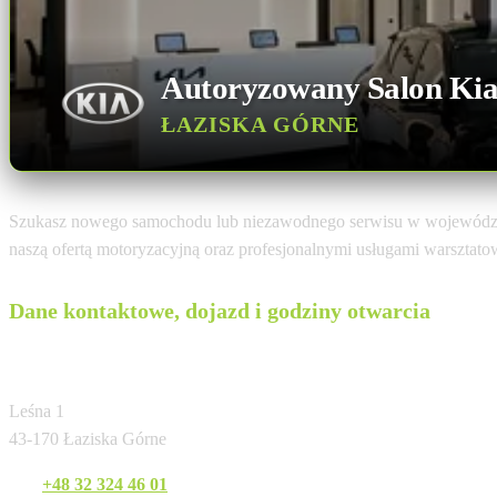
Autoryzowany Salon Ki
ŁAZISKA GÓRNE
Szukasz nowego samochodu lub niezawodnego serwisu w województ
naszą ofertą motoryzacyjną oraz profesjonalnymi usługami warsztat
Dane kontaktowe, dojazd i godziny otwarcia
PUH ETRANS Sp. z o.o.
Leśna 1
43-170 Łaziska Górne
Tel:
+48 32 324 46 01