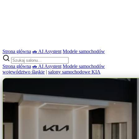
Strona główna
🚗 AI Asystent
Modele samochodów
Strona główna
🚗 AI Asystent
Modele samochodów
województwo śląskie
|
salony samochodowe KIA