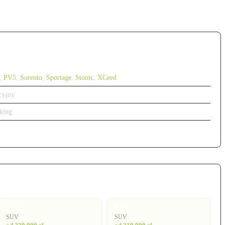
,
PV5
,
Sorento
,
Sportage
,
Stonic
,
XCeed
cyjny
king
EV6
EV9
SUV
SUV