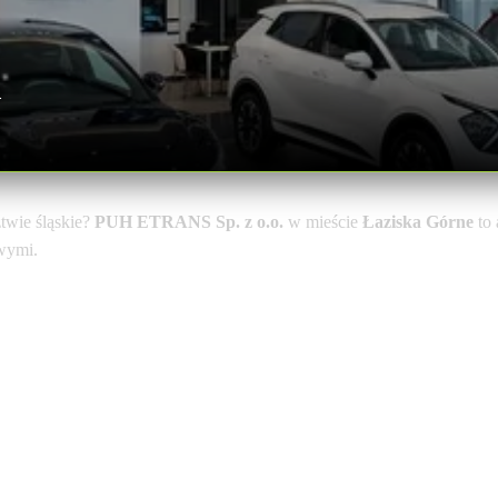
a
wie śląskie?
PUH ETRANS Sp. z o.o.
w mieście
Łaziska Górne
to 
owymi.