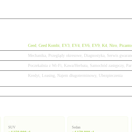
Ceed
,
Ceed Kombi
,
EV3
,
EV4
,
EV6
,
EV9
,
K4
,
Niro
,
Picanto
Mechanika, Przeglądy okresowe, Diagnostyka, Serwis gwaran
Poczekalnia z Wi-Fi, Kawa/Herbata, Samochód zastępczy, Par
Kredyt, Leasing, Najem długoterminowy, Ubezpieczenia
EV3
EV4
SUV
Sedan