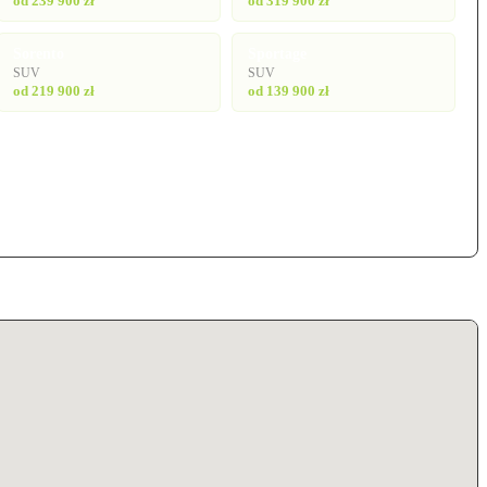
od 239 900 zł
od 319 900 zł
Sorento
Sportage
SUV
SUV
od 219 900 zł
od 139 900 zł