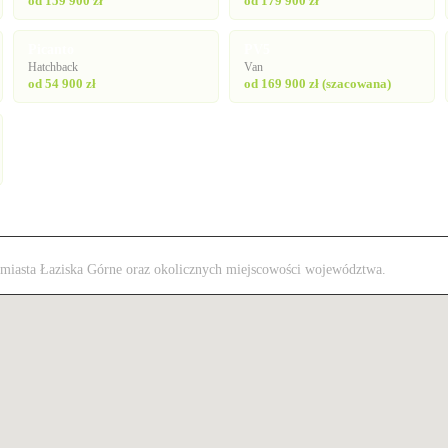
od 159 900 zł
od 179 900 zł
Picanto
PV5
Hatchback
Van
od 54 900 zł
od 169 900 zł (szacowana)
z miasta Łaziska Górne oraz okolicznych miejscowości województwa.