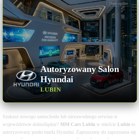
Dane ogólne
Autoryzowany Salon
Hyundai
LUBIN
Szukasz nowego samochodu lub niezawodnego serwisu w
województwie dolnośląskie?
MM Cars Lubin
w mieście
Lubin
to
autoryzowany punkt marki Hyundai. Zapraszamy do zapoznania się