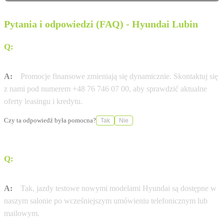
Pytania i odpowiedzi (FAQ) - Hyundai Lubin
Q:
Czy dostępny jest leasing 0% na wybrane modele
Hyundai?
A:
Promocje finansowe zmieniają się dynamicznie. Skontaktuj się
z nami pod numerem +48 76 746 07 00, aby sprawdzić aktualne
oferty leasingu i kredytu.
Czy ta odpowiedź była pomocna?
Tak
Nie
Q:
Czy w salonie Hyundai Lubin umówię się na jazdę
próbną?
A:
Tak, jazdy testowe nowymi modelami Hyundai są dostępne w
naszym salonie po wcześniejszym umówieniu telefonicznym lub
mailowym.