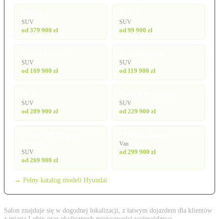
IONIQ 9
KONA
SUV
SUV
od 379 900 zł
od 99 900 zł
KONA Electric
KONA Hybrid
SUV
SUV
od 169 900 zł
od 119 900 zł
NEXO
SANTA FE Hybrid
SUV
SUV
od 289 900 zł
od 229 900 zł
SANTA FE Plug-in
STARIA Electric
Hybrid
Van
od 299 900 zł
SUV
od 269 900 zł
→ Pełny katalog modeli Hyundai
Salon znajduje się w dogodnej lokalizacji, z łatwym dojazdem dla klientów
z miasta Lubin oraz okolicznych miejscowości województwa.