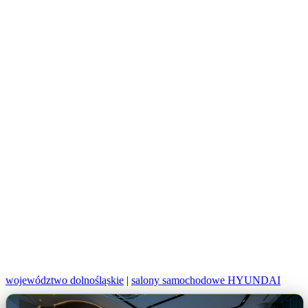
województwo dolnośląskie
|
salony samochodowe HYUNDAI