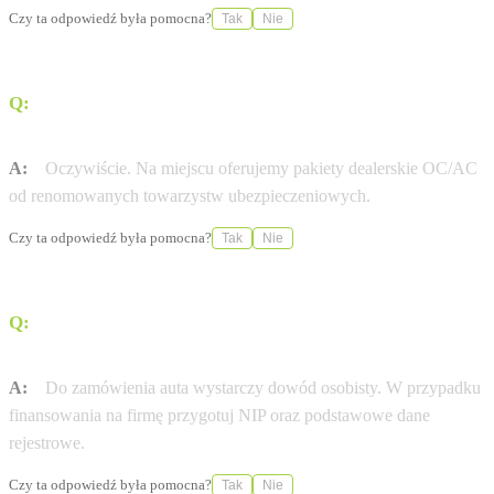
Czy ta odpowiedź była pomocna?
Tak
Nie
Q:
Czy MM Cars Lubin pomaga w formalnościach
ubezpieczeniowych?
A:
Oczywiście. Na miejscu oferujemy pakiety dealerskie OC/AC
od renomowanych towarzystw ubezpieczeniowych.
Czy ta odpowiedź była pomocna?
Tak
Nie
Q:
Jakie dokumenty są potrzebne do zamówienia nowej
Hyundai?
A:
Do zamówienia auta wystarczy dowód osobisty. W przypadku
finansowania na firmę przygotuj NIP oraz podstawowe dane
rejestrowe.
Czy ta odpowiedź była pomocna?
Tak
Nie