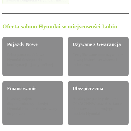
Hyundai Długołęka - Hyundai Nawrot
Oferta salonu Hyundai w miejscowości Lubin
Pojazdy Nowe
Używane z Gwarancją
Pełna gama modelowa
Certyfikowane auta używane z
Hyundai dostępna do
pewną historią serwisową i
konfiguracji i jazdy próbnej.
techniczną.
Finansowanie
Ubezpieczenia
Leasing, najem
Atrakcyjne pakiety dealerskie
długoterminowy i kredyt
OC/AC/NNW oraz Assistance
Hyundai Finance dostosowany
dopasowane do Twojego
do potrzeb.
modelu Hyundai.