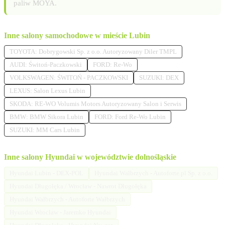
paliw MOYA.
Inne salony samochodowe w mieście Lubin
TOYOTA: Dobrygowski Sp. z o.o. Autoryzowany Diler TMPL
AUDI: Świtoń-Paczkowski
FORD: Re-Wo
VOLKSWAGEN: ŚWITOŃ - PACZKOWSKI
SUZUKI: DEX
LEXUS: Salon Lexus Lubin
SKODA: RE-WO Volumis Motors Autoryzowany Salon i Serwis
BMW: BMW Sikora Lubin
FORD: Ford Re-Wo Lubin
SUZUKI: MM Cars Lubin
Inne salony Hyundai w województwie dolnośląskie
Hyundai Lubin - DEX-POL
Hyundai Wałbrzych - Autoforte.pl Sp. z o.o.
Hyundai Długołęka / Wrocław - Nawrot Długołęka
Hyundai Wałbrzych - Autoforte Wałbrzych
Hyundai Wrocław - Jaremko Hyundai