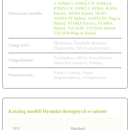
3
,
IONIQ 5
,
IONIQ 5 N
,
IONIQ 6
,
IONIQ 6 N
,
IONIQ 9
,
KONA
,
KONA
Oferowane modele:
Electric
,
KONA Hybrid
,
NEXO
,
SANTA FE Hybrid
,
SANTA FE Plug-in
Hybrid
,
STARIA Electric
,
STARIA
Hybrid
,
TUCSON
,
TUCSON Hybrid
,
TUCSON Plug-in Hybrid
Mechanika, Przeglądy okresowe,
Usługi ASO:
Diagnostyka, Serwis gwarancyjny
Poczekalnia z Wi-Fi, Kawa/Herbata,
Udogodnienia:
Samochód zastępczy, Parking
Kredyt, Leasing, Najem
Finansowanie:
długoterminowy, Ubezpieczenia
Katalog modeli Hyundai dostępnych w salonie
BAYON
i10
SUV
Hatchback