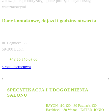
z naszą ofertą motoryzacyjną oraz profesjonalnymi usługami
warsztatowymi.
Dane kontaktowe, dojazd i godziny otwarcia
MM Cars Lubin
ul. Legnicka 65
59-300 Lubin
Tel:
+48 76 746 07 00
strona internetowa
SPECYFIKACJA I UDOGODNIENIA
SALONU
BAYON
,
i10
,
i20
,
i30 Fastback
,
i30
Hatchback
,
i30 Wagon
,
INSTER
,
IONIQ