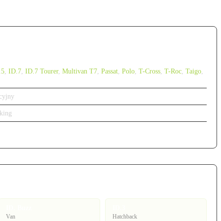
.5
,
ID.7
,
ID.7 Tourer
,
Multivan T7
,
Passat
,
Polo
,
T-Cross
,
T-Roc
,
Taigo
,
cyjny
king
ID. Buzz
ID.3
Van
Hatchback