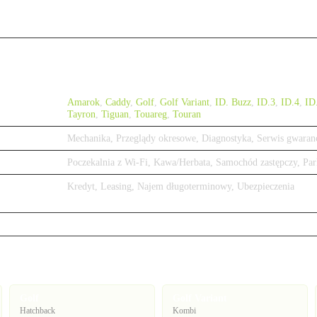
Amarok
,
Caddy
,
Golf
,
Golf Variant
,
ID. Buzz
,
ID.3
,
ID.4
,
ID
Tayron
,
Tiguan
,
Touareg
,
Touran
Mechanika, Przeglądy okresowe, Diagnostyka, Serwis gwaran
Poczekalnia z Wi-Fi, Kawa/Herbata, Samochód zastępczy, Par
Kredyt, Leasing, Najem długoterminowy, Ubezpieczenia
Golf
Golf Variant
Hatchback
Kombi