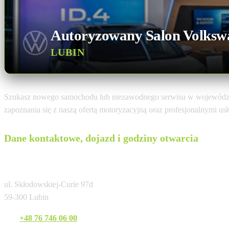
Autoryzowany Salon Volksw
LUBIN
Szukasz nowego samochodu lub niezawodnego serwisu w wojewódz
zapoznania się z naszą ofertą motoryzacyjną oraz profesjonalnymi u
Dane kontaktowe, dojazd i godziny otwarcia
ŚWITOŃ - PACZKOWSKI
ul. Skłodowskiej-Curie 97d
59-300 Lubin
Tel:
+48 76 746 06 00