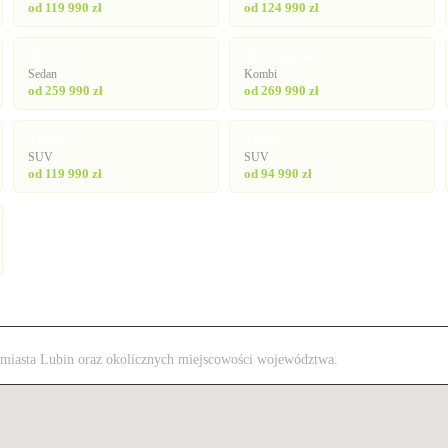
od 119 990 zł
od 124 990 zł
ID.7
ID.7 Tourer
Sedan
Kombi
od 259 990 zł
od 269 990 zł
T-Roc
Taigo
SUV
SUV
od 119 990 zł
od 94 990 zł
z miasta Lubin oraz okolicznych miejscowości województwa.