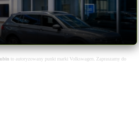
ubin
to autoryzowany punkt marki Volkswagen. Zapraszamy do