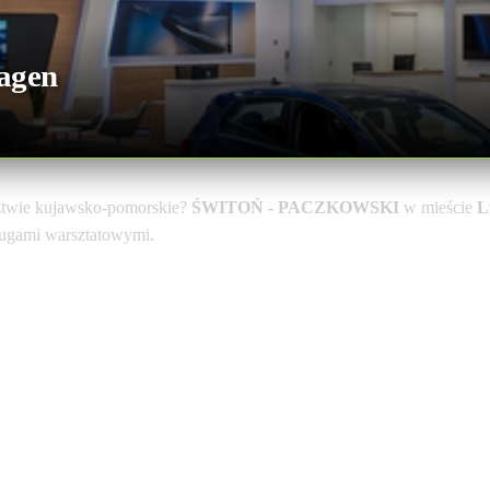
agen
twie kujawsko-pomorskie?
ŚWITOŃ - PACZKOWSKI
w mieście
L
sługami warsztatowymi.