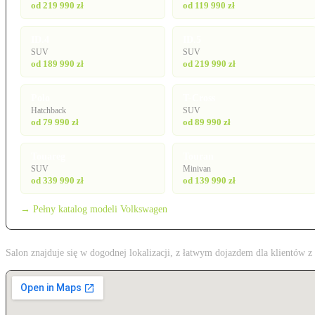
od 219 990 zł
od 119 990 zł
ID.4
ID.5
SUV
SUV
od 189 990 zł
od 219 990 zł
Polo
T-Cross
Hatchback
SUV
od 79 990 zł
od 89 990 zł
Touareg
Touran
SUV
Minivan
od 339 990 zł
od 139 990 zł
→ Pełny katalog modeli Volkswagen
Salon znajduje się w dogodnej lokalizacji, z łatwym dojazdem dla klientów 