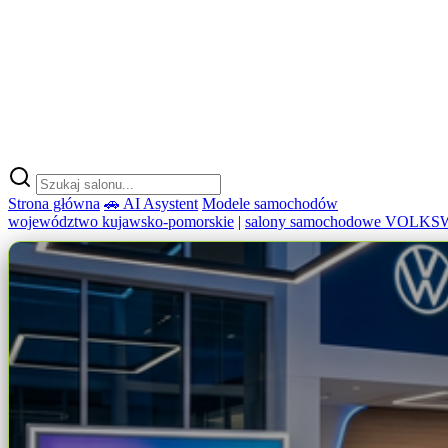
Strona główna
🚗 AI Asystent
Modele samochodów
województwo kujawsko-pomorskie
|
salony samochodowe VOLK