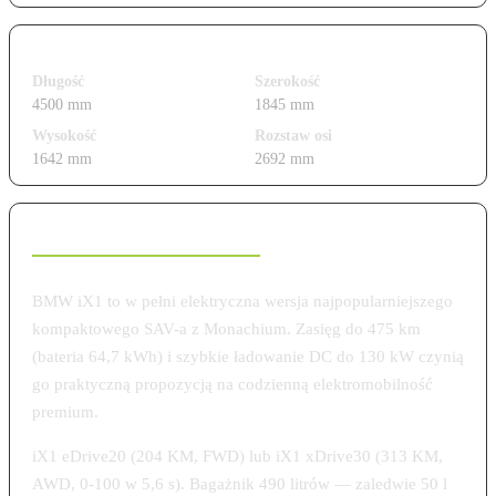
Wymiary i gabaryty
Długość
Szerokość
4500 mm
1845 mm
Wysokość
Rozstaw osi
1642 mm
2692 mm
Charakterystyka modelu
BMW iX1 to w pełni elektryczna wersja najpopularniejszego
kompaktowego SAV-a z Monachium. Zasięg do 475 km
(bateria 64,7 kWh) i szybkie ładowanie DC do 130 kW czynią
go praktyczną propozycją na codzienną elektromobilność
premium.
iX1 eDrive20 (204 KM, FWD) lub iX1 xDrive30 (313 KM,
AWD, 0-100 w 5,6 s). Bagażnik 490 litrów — zaledwie 50 l