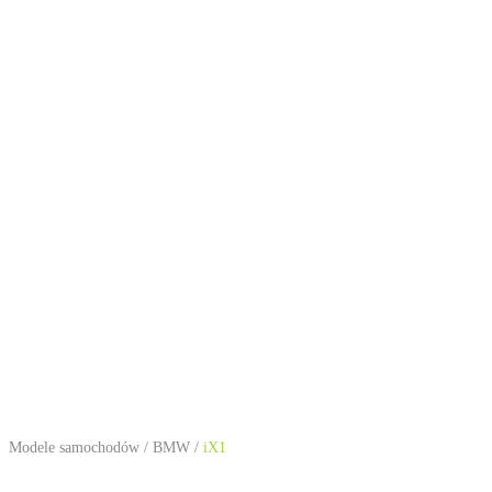
Modele samochodów
/
BMW
/
iX1
BMW iX1