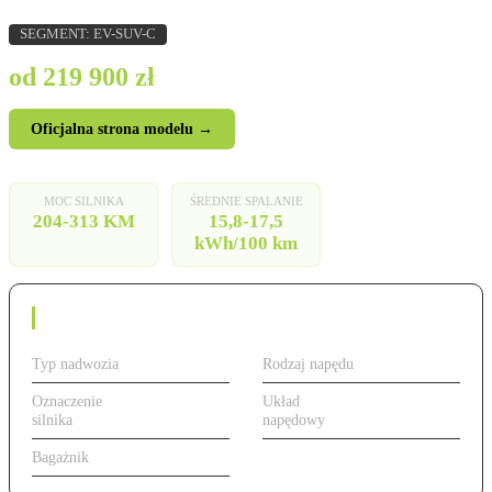
SEGMENT: EV-SUV-C
od 219 900 zł
Oficjalna strona modelu →
MOC SILNIKA
ŚREDNIE SPALANIE
204-313 KM
15,8-17,5
kWh/100 km
Dane techniczne
Typ nadwozia
SUV
Rodzaj napędu
Elektryczny
Oznaczenie
od 204 do 313 KM,
Układ
FWD / xDrive
silnika
elektryczny
napędowy
AWD
Bagażnik
490 l