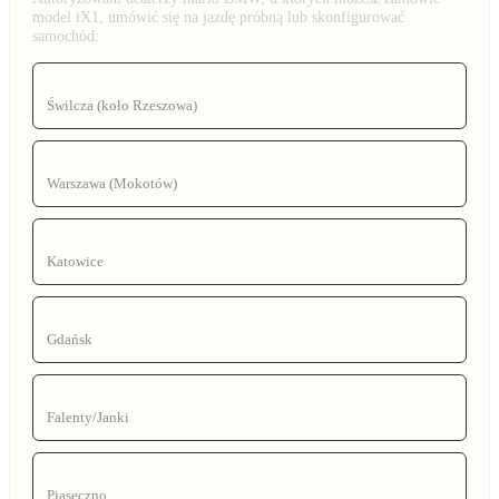
model iX1, umówić się na jazdę próbną lub skonfigurować
samochód:
Auto Premium
Świlcza (koło Rzeszowa)
Bawaria Motors
Warszawa (Mokotów)
Bawaria Motors
Katowice
Bawaria Motors Gdańsk
Gdańsk
Bawaria Motors Janki
Falenty/Janki
Bawaria Motors Piaseczno
Piaseczno