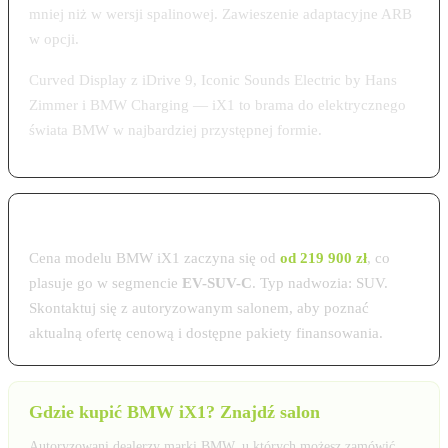
mniej niż w wersji spalinowej. Zawieszenie adaptacyjne ARB
w opcji.
Curved Display z iDrive 9, Iconic Sounds Electric by Hans
Zimmer i BMW Charging — iX1 to brama do elektrycznego
świata BMW w najbardziej przystępnej formie.
Cena BMW iX1 w Polsce 2026
Cena modelu BMW iX1 zaczyna się od
od 219 900 zł
, co
plasuje go w segmencie
EV-SUV-C
. Typ nadwozia: SUV.
Skontaktuj się z autoryzowanym salonem, aby poznać
aktualną ofertę cenową i dostępne pakiety finansowania.
Gdzie kupić BMW iX1? Znajdź salon
Autoryzowani dealerzy marki BMW, u których możesz zamówić