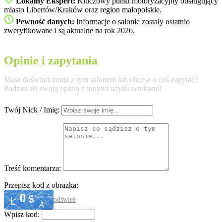
Lokalny Ekspert:
Kluczowy punkt motoryzacyjny obsługujący
miasto Libertów/Kraków oraz region malopolskie.
Pewność danych:
Informacje o salonie zostały ostatnio
zweryfikowane i są aktualne na rok 2026.
Opinie i zapytania
Masz doświadczenia z tym salonem lub chcesz o coś zapytać?
Podziel się swoją opinią z innymi użytkownikami!
Twój Nick / Imię:
Treść komentarza:
Przepisz kod z obrazka:
odśwież
Wpisz kod: