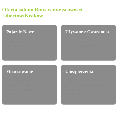
Oferta salonu Bmw w miejscowości
Libertów/Kraków
Pojazdy Nowe
Używane z Gwarancją
Pełna gama modelowa Bmw
Certyfikowane auta używane z
dostępna do konfiguracji i
pewną historią serwisową i
jazdy próbnej.
techniczną.
Finansowanie
Ubezpieczenia
Leasing, najem
Atrakcyjne pakiety dealerskie
długoterminowy i kredyt Bmw
OC/AC/NNW oraz Assistance
Finance dostosowany do
dopasowane do Twojego
potrzeb.
modelu Bmw.