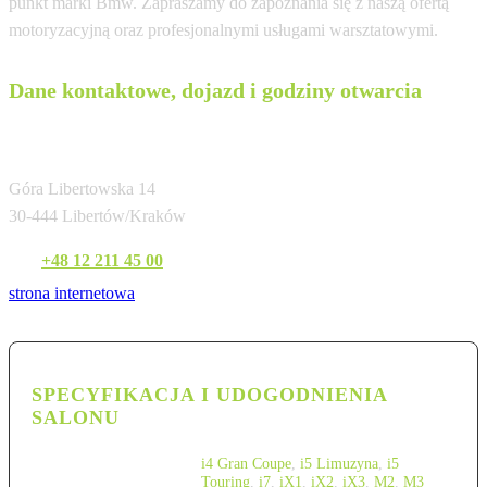
punkt marki Bmw. Zapraszamy do zapoznania się z naszą ofertą
motoryzacyjną oraz profesjonalnymi usługami warsztatowymi.
Dane kontaktowe, dojazd i godziny otwarcia
BMW M-Cars Kraków (Góra Libertowska)
Góra Libertowska 14
30-444 Libertów/Kraków
Tel:
+48 12 211 45 00
strona internetowa
SPECYFIKACJA I UDOGODNIENIA
SALONU
i4 Gran Coupe
,
i5 Limuzyna
,
i5
Touring
,
i7
,
iX1
,
iX2
,
iX3
,
M2
,
M3