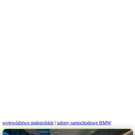
województwo małopolskie
|
salony samochodowe BMW