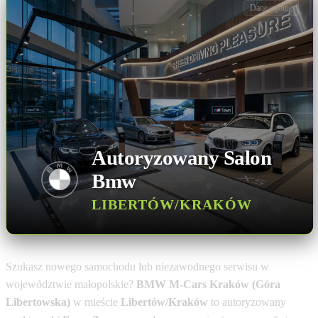
Dane ogólne
Autoryzowany Salon
Bmw
LIBERTÓW/KRAKÓW
Szukasz nowego samochodu lub niezawodnego serwisu w
województwie małopolskie?
BMW M-Cars Kraków (Góra
Libertowska)
w mieście
Libertów/Kraków
to autoryzowany