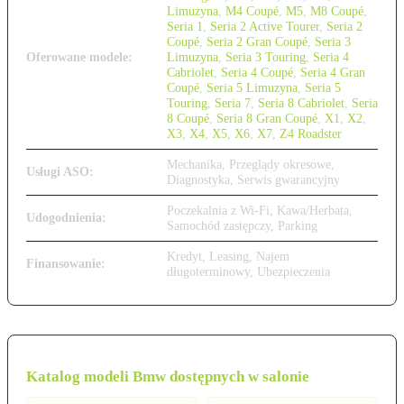
Limuzyna
,
M4 Coupé
,
M5
,
M8 Coupé
,
Seria 1
,
Seria 2 Active Tourer
,
Seria 2
Coupé
,
Seria 2 Gran Coupé
,
Seria 3
Oferowane modele:
Limuzyna
,
Seria 3 Touring
,
Seria 4
Cabriolet
,
Seria 4 Coupé
,
Seria 4 Gran
Coupé
,
Seria 5 Limuzyna
,
Seria 5
Touring
,
Seria 7
,
Seria 8 Cabriolet
,
Seria
8 Coupé
,
Seria 8 Gran Coupé
,
X1
,
X2
,
X3
,
X4
,
X5
,
X6
,
X7
,
Z4 Roadster
Mechanika, Przeglądy okresowe,
Usługi ASO:
Diagnostyka, Serwis gwarancyjny
Poczekalnia z Wi-Fi, Kawa/Herbata,
Udogodnienia:
Samochód zastępczy, Parking
Kredyt, Leasing, Najem
Finansowanie:
długoterminowy, Ubezpieczenia
Katalog modeli Bmw dostępnych w salonie