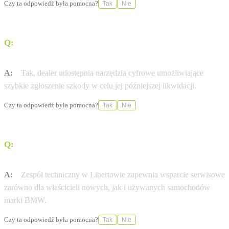
Czy ta odpowiedź była pomocna?
Tak
Nie
Q:
Czy w salonie w Libertowie można zgłosić szkodę
komunikacyjną?
A:
Tak, dealer udostępnia narzędzia cyfrowe umożliwiające
szybkie zgłoszenie szkody w celu jej późniejszej likwidacji.
Czy ta odpowiedź była pomocna?
Tak
Nie
Q:
Czy serwis obsługuje tylko nowe pojazdy marki
BMW?
A:
Zespół techniczny w Libertowie zapewnia wsparcie serwisowe
zarówno dla właścicieli nowych, jak i używanych samochodów
marki BMW.
Czy ta odpowiedź była pomocna?
Tak
Nie