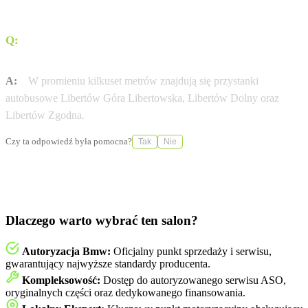
Q:
Jakie są najbliższe przystanki komunikacji miejskiej
przy salonie?
A:
W promieniu kilkuset metrów znajdują się przystanki
autobusowe Libertów Góra Libertowska, Libertów Dolny oraz
Libertów Zgodna.
Czy ta odpowiedź była pomocna?
Tak
Nie
Dlaczego warto wybrać ten salon?
Autoryzacja Bmw:
Oficjalny punkt sprzedaży i serwisu,
gwarantujący najwyższe standardy producenta.
Kompleksowość:
Dostęp do autoryzowanego serwisu ASO,
oryginalnych części oraz dedykowanego finansowania.