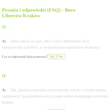
Pytania i odpowiedzi (FAQ) - Bmw
Libertów/Kraków
Q:
Gdzie dokładnie znajduje się salon BMW M-Cars w
Libertowie?
A:
Salon mieści się przy ulicy Góra Libertowska 14 w
miejscowości Libertów, w bezpośrednim sąsiedztwie Krakowa.
Czy ta odpowiedź była pomocna?
Tak
Nie
Q:
Czy w tym punkcie mogę umówić się na wizytę w
serwisie?
A:
Tak, placówka posiada autoryzowany serwis, a wizytę można
zaplanować za pośrednictwem systemu online dostępnego na stronie
dealera.