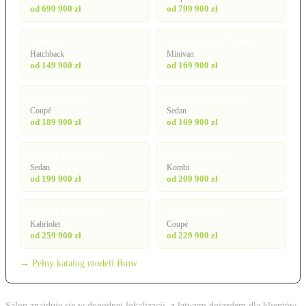
od 699 900 zł
od 799 900 zł
Seria 1
Seria 2 Active Tourer
Hatchback
Minivan
od 149 900 zł
od 169 900 zł
Seria 2 Coupé
Seria 2 Gran Coupé
Coupé
Sedan
od 189 900 zł
od 169 900 zł
Seria 3 Limuzyna
Seria 3 Touring
Sedan
Kombi
od 199 900 zł
od 209 900 zł
Seria 4 Cabriolet
Seria 4 Coupé
Kabriolet
Coupé
od 259 900 zł
od 229 900 zł
→ Pełny katalog modeli Bmw
Salon znajduje się w dogodnej lokalizacji, z łatwym dojazdem dla klientów