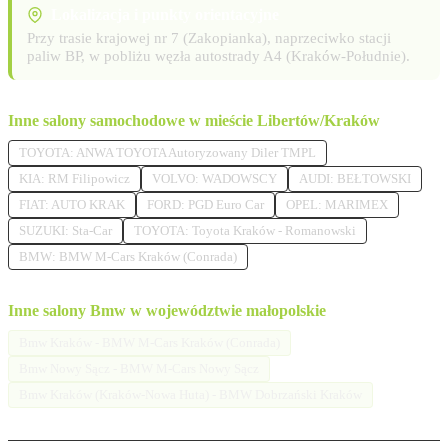
Lokalizacja i punkty orientacyjne
Przy trasie krajowej nr 7 (Zakopianka), naprzeciwko stacji
paliw BP, w pobliżu węzła autostrady A4 (Kraków-Południe).
Inne salony samochodowe w mieście Libertów/Kraków
TOYOTA: ANWA TOYOTA Autoryzowany Diler TMPL
KIA: RM Filipowicz
VOLVO: WADOWSCY
AUDI: BEŁTOWSKI
FIAT: AUTO KRAK
FORD: PGD Euro Car
OPEL: MARIMEX
SUZUKI: Sta-Car
TOYOTA: Toyota Kraków - Romanowski
BMW: BMW M-Cars Kraków (Conrada)
Inne salony Bmw w województwie małopolskie
Bmw Kraków - BMW M-Cars Kraków (Conrada)
Bmw Nowy Sącz - BMW M-Cars Nowy Sącz
Bmw Kraków (Kraków-Nowa Huta) - BMW Dobrzański Kraków