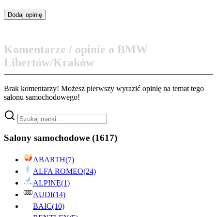
Komentarze / opinie o BMW
Libertów/Kraków
Brak komentarzy! Możesz pierwszy wyrazić opinię na temat tego
salonu samochodowego!
Salony samochodowe
(1617)
ABARTH
(7)
ALFA ROMEO
(24)
ALPINE
(1)
AUDI
(14)
BAIC
(10)