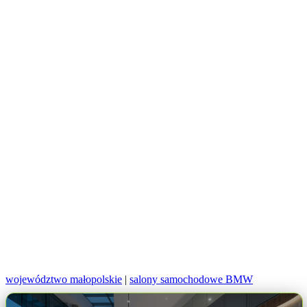
województwo małopolskie
|
salony samochodowe BMW