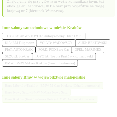
Znajdujemy się przy głównym węźle komunikacyjnym, tuż
obok galerii handlowej IKEA oraz przy wyjeździe na drogę
krajową nr 7 (kierunek Warszawa).
Inne salony samochodowe w mieście Kraków
TOYOTA: ANWA TOYOTA Autoryzowany Diler TMPL
KIA: RM Filipowicz
VOLVO: WADOWSCY
AUDI: BEŁTOWSKI
FIAT: AUTO KRAK
FORD: PGD Euro Car
OPEL: MARIMEX
SUZUKI: Sta-Car
TOYOTA: Toyota Kraków - Romanowski
BMW: BMW M-Cars Kraków (Góra Libertowska)
Inne salony Bmw w województwie małopolskie
Bmw Libertów/Kraków - BMW M-Cars Kraków (Góra Libertowska)
Bmw Nowy Sącz - BMW M-Cars Nowy Sącz
Bmw Kraków (Kraków-Nowa Huta) - BMW Dobrzański Kraków