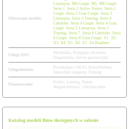
Limuzyna
,
M4 Coupé
,
M5
,
M8 Coupé
,
Seria 1
,
Seria 2 Active Tourer
,
Seria 2
Coupé
,
Seria 2 Gran Coupé
,
Seria 3
Oferowane modele:
Limuzyna
,
Seria 3 Touring
,
Seria 4
Cabriolet
,
Seria 4 Coupé
,
Seria 4 Gran
Coupé
,
Seria 5 Limuzyna
,
Seria 5
Touring
,
Seria 7
,
Seria 8 Cabriolet
,
Seria
8 Coupé
,
Seria 8 Gran Coupé
,
X1
,
X2
,
X3
,
X4
,
X5
,
X6
,
X7
,
Z4 Roadster
Mechanika, Przeglądy okresowe,
Usługi ASO:
Diagnostyka, Serwis gwarancyjny
Poczekalnia z Wi-Fi, Kawa/Herbata,
Udogodnienia:
Samochód zastępczy, Parking
Kredyt, Leasing, Najem
Finansowanie:
długoterminowy, Ubezpieczenia
Katalog modeli Bmw dostępnych w salonie