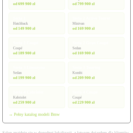
od 699 900 zł
od 799 900 zł
Seria 1
Seria 2 Active Tourer
Hatchback
Minivan
od 149 900 zł
od 169 900 zł
Seria 2 Coupé
Seria 2 Gran Coupé
Coupé
Sedan
od 189 900 zł
od 169 900 zł
Seria 3 Limuzyna
Seria 3 Touring
Sedan
Kombi
od 199 900 zł
od 209 900 zł
Seria 4 Cabriolet
Seria 4 Coupé
Kabriolet
Coupé
od 259 900 zł
od 229 900 zł
→ Pełny katalog modeli Bmw
Salon znajduje się w dogodnej lokalizacji, z łatwym dojazdem dla klientów