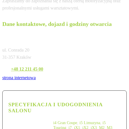
Zapraszamy do zapoznania się z naszą ofertą motoryzacyjną oraz
profesjonalnymi usługami warsztatowymi.
Dane kontaktowe, dojazd i godziny otwarcia
BMW M-Cars Kraków (Conrada)
ul. Conrada 20
31-357 Kraków
Tel:
+48 12 211 45 00
strona internetowa
SPECYFIKACJA I UDOGODNIENIA
SALONU
i4 Gran Coupe
,
i5 Limuzyna
,
i5
Touring
,
i7
,
iX1
,
iX2
,
iX3
,
M2
,
M3