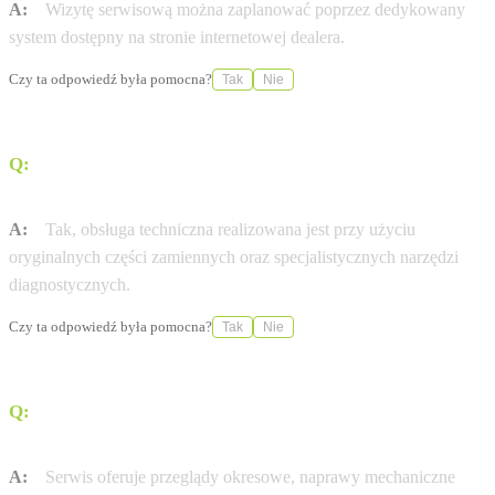
A:
Wizytę serwisową można zaplanować poprzez dedykowany
system dostępny na stronie internetowej dealera.
Czy ta odpowiedź była pomocna?
Tak
Nie
Q:
Czy serwis korzysta z oryginalnych części
zamiennych?
A:
Tak, obsługa techniczna realizowana jest przy użyciu
oryginalnych części zamiennych oraz specjalistycznych narzędzi
diagnostycznych.
Czy ta odpowiedź była pomocna?
Tak
Nie
Q:
Jakie usługi serwisowe są dostępne w lokalizacji przy
ul. Conrada?
A:
Serwis oferuje przeglądy okresowe, naprawy mechaniczne