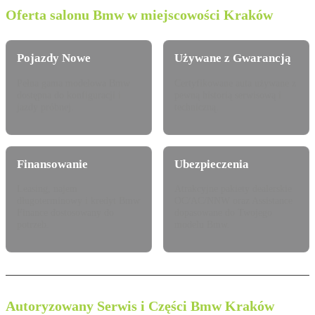
Oferta salonu Bmw w miejscowości Kraków
Pojazdy Nowe
Używane z Gwarancją
Pełna gama modelowa Bmw
Certyfikowane auta używane z
dostępna do konfiguracji i
pewną historią serwisową i
jazdy próbnej.
techniczną.
Finansowanie
Ubezpieczenia
Leasing, najem
Atrakcyjne pakiety dealerskie
długoterminowy i kredyt Bmw
OC/AC/NNW oraz Assistance
Finance dostosowany do
dopasowane do Twojego
potrzeb.
modelu Bmw.
Autoryzowany Serwis i Części Bmw Kraków