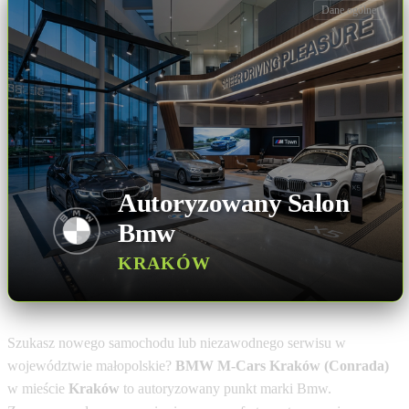
Dane ogólne
Autoryzowany Salon
Bmw
KRAKÓW
Szukasz nowego samochodu lub niezawodnego serwisu w
województwie małopolskie?
BMW M-Cars Kraków (Conrada)
w mieście
Kraków
to autoryzowany punkt marki Bmw.