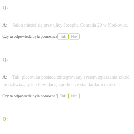
Q:
Gdzie dokładnie znajduje się salon BMW M-Cars w
Krakowie?
A:
Salon mieści się przy ulicy Josepha Conrada 20 w Krakowie.
Czy ta odpowiedź była pomocna?
Tak
Nie
Q:
Czy w tym punkcie można zgłosić szkodę
komunikacyjną?
A:
Tak, placówka posiada zintegrowany system zgłaszania szkód
umożliwiający ich likwidację zgodnie ze standardami marki.
Czy ta odpowiedź była pomocna?
Tak
Nie
Q:
W jaki sposób można umówić się na wizytę
serwisową?