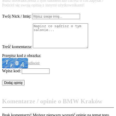
Masz doświadczenia z tym salonem lub chcesz o coś zapytać?
Podziel się swoją opinią z innymi użytkownikami!
Twój Nick / Imię:
Treść komentarza:
Przepisz kod z obrazka:
odśwież
Wpisz kod:
Komentarze / opinie o BMW Kraków
Brak komentarzy! Możesz pierwszy wyrazić opinię na temat tego