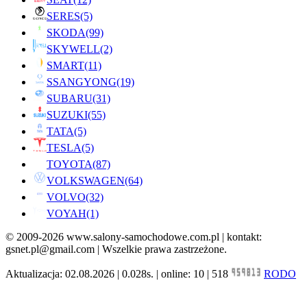
SERES
(5)
SKODA
(99)
SKYWELL
(2)
SMART
(11)
SSANGYONG
(19)
SUBARU
(31)
SUZUKI
(55)
TATA
(5)
TESLA
(5)
TOYOTA
(87)
VOLKSWAGEN
(64)
VOLVO
(32)
VOYAH
(1)
© 2009-2026 www.salony-samochodowe.com.pl | kontakt:
gsnet.pl@gmail.com | Wszelkie prawa zastrzeżone.
Aktualizacja: 02.08.2026 | 0.028s. | online: 10 | 518
RODO