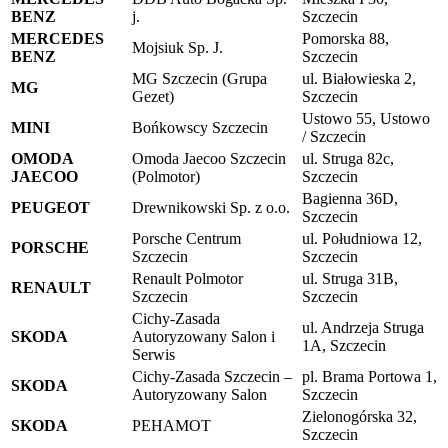
BENZ
j.
Szczecin
MERCEDES
Pomorska 88,
Mojsiuk Sp. J.
BENZ
Szczecin
MG Szczecin (Grupa
ul. Białowieska 2,
MG
Gezet)
Szczecin
Ustowo 55, Ustowo
MINI
Bońkowscy Szczecin
/ Szczecin
OMODA
Omoda Jaecoo Szczecin
ul. Struga 82c,
JAECOO
(Polmotor)
Szczecin
Bagienna 36D,
PEUGEOT
Drewnikowski Sp. z o.o.
Szczecin
Porsche Centrum
ul. Południowa 12,
PORSCHE
Szczecin
Szczecin
Renault Polmotor
ul. Struga 31B,
RENAULT
Szczecin
Szczecin
Cichy-Zasada
ul. Andrzeja Struga
SKODA
Autoryzowany Salon i
1A, Szczecin
Serwis
Cichy-Zasada Szczecin –
pl. Brama Portowa 1,
SKODA
Autoryzowany Salon
Szczecin
Zielonogórska 32,
SKODA
PEHAMOT
Szczecin