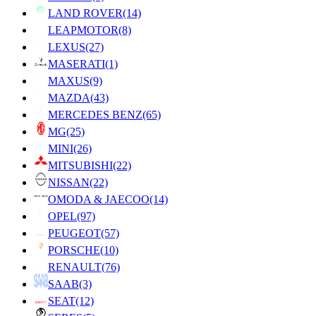
LAND ROVER
(14)
LEAPMOTOR
(8)
LEXUS
(27)
MASERATI
(1)
MAXUS
(9)
MAZDA
(43)
MERCEDES BENZ
(65)
MG
(25)
MINI
(26)
MITSUBISHI
(22)
NISSAN
(22)
OMODA & JAECOO
(14)
OPEL
(97)
PEUGEOT
(57)
PORSCHE
(10)
RENAULT
(76)
SAAB
(3)
SEAT
(12)