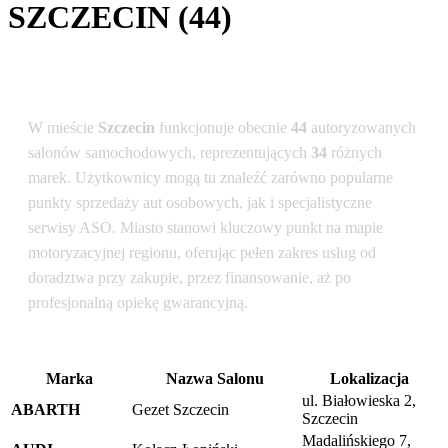
SZCZECIN (44)
Podsumowanie dla lokalizacji: Szczecin
W mieście
Szczecin
funkcjonuje obecnie
44
autoryzowanych
salonów samochodowych, reprezentujących
34
różnych
marek. Użytkownicy mogą tu znaleźć zarówno popularne
punkty sprzedaży aut osobowych, jak i specjalistyczne
serwisy ASO. Miasto stanowi kluczowy punkt na mapie
motoryzacyjnej regionu, oferując pełen zakres usług od
doradztwa przy zakupie, przez finansowanie, aż po
profesjonalną opiekę gwarancyjną.
Marka
Nazwa Salonu
Lokalizacja
ul. Białowieska 2,
ABARTH
Gezet Szczecin
Szczecin
Madalińskiego 7,