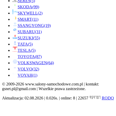
SERES
(5)
SKODA
(99)
SKYWELL
(2)
SMART
(11)
SSANGYONG
(19)
SUBARU
(31)
SUZUKI
(55)
TATA
(5)
TESLA
(5)
TOYOTA
(87)
VOLKSWAGEN
(64)
VOLVO
(32)
VOYAH
(1)
© 2009-2026 www.salony-samochodowe.com.pl | kontakt:
gsnet.pl@gmail.com | Wszelkie prawa zastrzeżone.
Aktualizacja: 02.08.2026 | 0.026s. | online: 8 | 22657
RODO