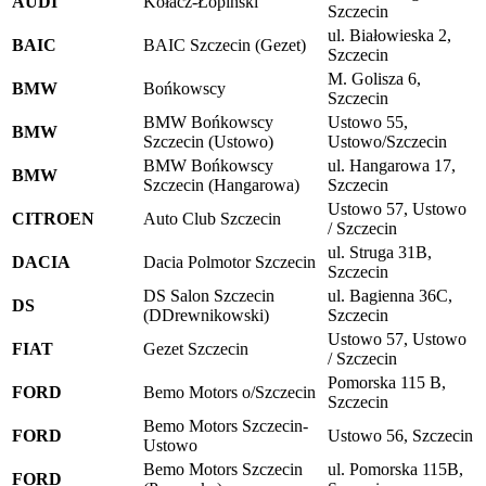
AUDI
Kołacz-Łopiński
Szczecin
ul. Białowieska 2,
BAIC
BAIC Szczecin (Gezet)
Szczecin
M. Golisza 6,
BMW
Bońkowscy
Szczecin
BMW Bońkowscy
Ustowo 55,
BMW
Szczecin (Ustowo)
Ustowo/Szczecin
BMW Bońkowscy
ul. Hangarowa 17,
BMW
Szczecin (Hangarowa)
Szczecin
Ustowo 57, Ustowo
CITROEN
Auto Club Szczecin
/ Szczecin
ul. Struga 31B,
DACIA
Dacia Polmotor Szczecin
Szczecin
DS Salon Szczecin
ul. Bagienna 36C,
DS
(DDrewnikowski)
Szczecin
Ustowo 57, Ustowo
FIAT
Gezet Szczecin
/ Szczecin
Pomorska 115 B,
FORD
Bemo Motors o/Szczecin
Szczecin
Bemo Motors Szczecin-
FORD
Ustowo 56, Szczecin
Ustowo
Bemo Motors Szczecin
ul. Pomorska 115B,
FORD