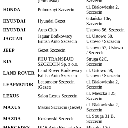
(Pomorska)
Szczecin
ul. Białowieska 2,
HONDA
Polmozbyt Szczecin
Szczecin
Gdańska 10e,
HYUNDAI
Hyundai Gezet
Szczecin
HYUNDAI
Auto Club
Ustowo 56, Szczecin
Jaguar Bońkowscy
ul. Ustowo 58,
JAGUAR
British Auto Szczecin
Ustowo / Szczecin
Ustowo 57, Ustowo
JEEP
Gezet Szczecin
/ Szczecin
PHU TRANSBUD
Struga 82C,
KIA
SZCZECIN Sp. z o.o.
Szczecin
Land Rover Bońkowscy
ul. Ustowo 58,
LAND ROVER
British Auto Szczecin
Ustowo / Szczecin
Leapmotor Szczecin
ul. Białowieska 2,
LEAPMOTOR
(Gezet)
Szczecin
ul. Mieszka I 25,
LEXUS
Salon Lexus Szczecin
Szczecin
ul. Białowieska 2,
MAXUS
Maxus Szczecin (Gezet)
Szczecin
ul. Struga 31 B,
MAZDA
Kozłowski Szczecin
Szczecin
MERCEDES
DDB Auto Bogacka Sp.
Mieszka I 30,