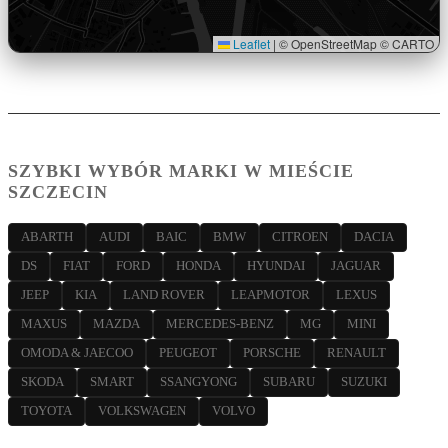
Leaflet
|
© OpenStreetMap © CARTO
SZYBKI WYBÓR MARKI W MIEŚCIE
SZCZECIN
ABARTH
AUDI
BAIC
BMW
CITROEN
DACIA
DS
FIAT
FORD
HONDA
HYUNDAI
JAGUAR
JEEP
KIA
LAND ROVER
LEAPMOTOR
LEXUS
MAXUS
MAZDA
MERCEDES-BENZ
MG
MINI
OMODA & JAECOO
PEUGEOT
PORSCHE
RENAULT
SKODA
SMART
SSANGYONG
SUBARU
SUZUKI
TOYOTA
VOLKSWAGEN
VOLVO