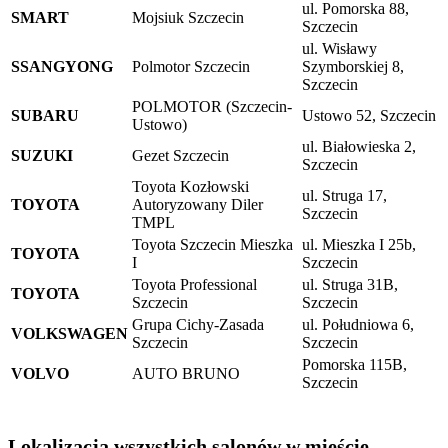
ul. Pomorska 88,
SMART
Mojsiuk Szczecin
Szczecin
ul. Wisławy
SSANGYONG
Polmotor Szczecin
Szymborskiej 8,
Szczecin
POLMOTOR (Szczecin-
SUBARU
Ustowo 52, Szczecin
Ustowo)
ul. Białowieska 2,
SUZUKI
Gezet Szczecin
Szczecin
Toyota Kozłowski
ul. Struga 17,
TOYOTA
Autoryzowany Diler
Szczecin
TMPL
Toyota Szczecin Mieszka
ul. Mieszka I 25b,
TOYOTA
I
Szczecin
Toyota Professional
ul. Struga 31B,
TOYOTA
Szczecin
Szczecin
Grupa Cichy-Zasada
ul. Południowa 6,
VOLKSWAGEN
Szczecin
Szczecin
Pomorska 115B,
VOLVO
AUTO BRUNO
Szczecin
Lokalizacja wszystkich salonów w mieście