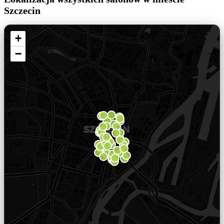
Szczecin
+
−