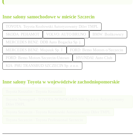
Inne salony samochodowe w mieście Szczecin
TOYOTA: Toyota Kozłowski Autoryzowany Diler TMPL
SKODA: PEHAMOT
VOLVO: AUTO BRUNO
BMW: Bońkowscy
MERCEDES BENZ: DDB Auto Bogacka Sp. j.
MERCEDES BENZ: Mojsiuk Sp. J.
FORD: Bemo Motors o/Szczecin
FORD: Bemo Motors Szczecin-Ustowo
HYUNDAI: Auto Club
KIA: PHU TRANSBUD SZCZECIN Sp. z o.o.
Inne salony Toyota w województwie zachodniopomorskie
Toyota Koszalin - Toyota Koszalin
Toyota Nowogard - TOYOTA-NOWOGARD-MK Sp.z o.o. Autoryzowany
Diler TMPL
Toyota Szczecin - Toyota Kozłowski Autoryzowany Diler TMPL
Toyota Szczecin - Toyota Professional Szczecin