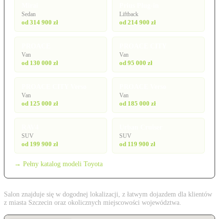
Mirai
Prius Plug-in
Sedan
Liftback
od 314 900 zł
od 214 900 zł
PROACE
PROACE CITY
Van
Van
od 130 000 zł
od 95 000 zł
PROACE CITY Verso
PROACE Verso
Van
Van
od 125 000 zł
od 185 000 zł
RAV4
Urban Cruiser
SUV
SUV
od 199 900 zł
od 119 900 zł
→ Pełny katalog modeli Toyota
Salon znajduje się w dogodnej lokalizacji, z łatwym dojazdem dla klientów
z miasta Szczecin oraz okolicznych miejscowości województwa.