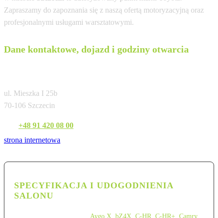
Zapraszamy do zapoznania się z naszą ofertą motoryzacyjną oraz
profesjonalnymi usługami warsztatowymi.
Dane kontaktowe, dojazd i godziny otwarcia
Toyota Szczecin Mieszka I
ul. Mieszka I 25b
70-106 Szczecin
Tel:
+48 91 420 08 00
strona internetowa
SPECYFIKACJA I UDOGODNIENIA
SALONU
Aygo X
,
bZ4X
,
C-HR
,
C-HR+
,
Camry
,