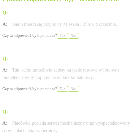
Q:
Gdzie znajduje się salon Toyota Szczecin Mieszka I?
A:
Salon mieści się przy ulicy Mieszka I 25b w Szczecinie.
Czy ta odpowiedź była pomocna?
Tak
Nie
Q:
Czy w salonie można umówić się na jazdę testową?
A:
Tak, salon umożliwia zapisy na jazdę testową wybranym
modelem Toyoty poprzez formularz kontaktowy.
Czy ta odpowiedź była pomocna?
Tak
Nie
Q:
Jakie usługi serwisowe oferuje ten punkt?
A:
Placówka posiada serwis mechaniczny oraz wyspecjalizowany
serwis blacharsko-lakierniczy.