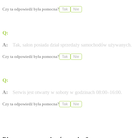
Czy ta odpowiedź była pomocna?
Tak
Nie
Q:
Czy w ofercie znajdują się samochody używane?
A:
Tak, salon posiada dział sprzedaży samochodów używanych.
Czy ta odpowiedź była pomocna?
Tak
Nie
Q:
Jakie są godziny pracy serwisu w soboty?
A:
Serwis jest otwarty w soboty w godzinach 08:00–16:00.
Czy ta odpowiedź była pomocna?
Tak
Nie