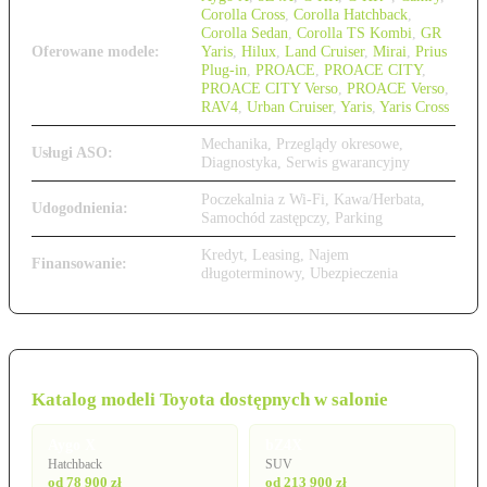
Corolla Cross
,
Corolla Hatchback
,
Corolla Sedan
,
Corolla TS Kombi
,
GR
Oferowane modele:
Yaris
,
Hilux
,
Land Cruiser
,
Mirai
,
Prius
Plug-in
,
PROACE
,
PROACE CITY
,
PROACE CITY Verso
,
PROACE Verso
,
RAV4
,
Urban Cruiser
,
Yaris
,
Yaris Cross
Mechanika, Przeglądy okresowe,
Usługi ASO:
Diagnostyka, Serwis gwarancyjny
Poczekalnia z Wi-Fi, Kawa/Herbata,
Udogodnienia:
Samochód zastępczy, Parking
Kredyt, Leasing, Najem
Finansowanie:
długoterminowy, Ubezpieczenia
Katalog modeli Toyota dostępnych w salonie
Aygo X
bZ4X
Hatchback
SUV
od 78 900 zł
od 213 900 zł