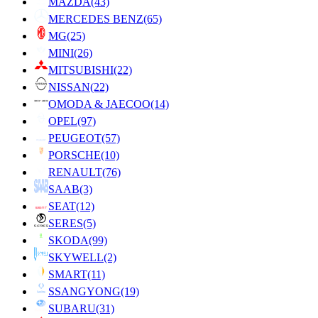
MAZDA
(43)
MERCEDES BENZ
(65)
MG
(25)
MINI
(26)
MITSUBISHI
(22)
NISSAN
(22)
OMODA & JAECOO
(14)
OPEL
(97)
PEUGEOT
(57)
PORSCHE
(10)
RENAULT
(76)
SAAB
(3)
SEAT
(12)
SERES
(5)
SKODA
(99)
SKYWELL
(2)
SMART
(11)
SSANGYONG
(19)
SUBARU
(31)