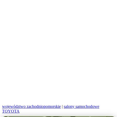
województwo zachodniopomorskie
|
salony samochodowe
TOYOTA