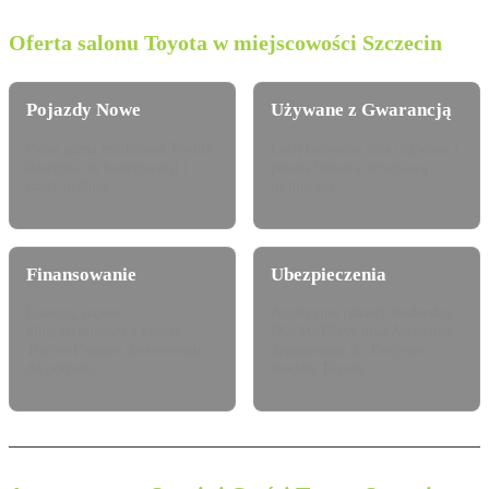
Oferta salonu Toyota w miejscowości Szczecin
Pojazdy Nowe
Używane z Gwarancją
Pełna gama modelowa Toyota
Certyfikowane auta używane z
dostępna do konfiguracji i
pewną historią serwisową i
jazdy próbnej.
techniczną.
Finansowanie
Ubezpieczenia
Leasing, najem
Atrakcyjne pakiety dealerskie
długoterminowy i kredyt
OC/AC/NNW oraz Assistance
Toyota Finance dostosowany
dopasowane do Twojego
do potrzeb.
modelu Toyota.