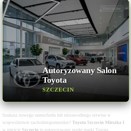
Dane ogólne
Autoryzowany Salon
Toyota
SZCZECIN
Szukasz nowego samochodu lub niezawodnego serwisu w
województwie zachodniopomorskie?
Toyota Szczecin Mieszka I
w mieście
Szczecin
to autoryzowany punkt marki Toyota.