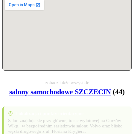
zobacz także wszystkie
salony samochodowe SZCZECIN
(44)
Lokalizacja i punkty orientacyjne
Salon znajduje się przy głównej trasie wylotowej na Gorzów
Wlkp., w bezpośrednim sąsiedztwie salonu Volvo oraz blisko
węzła drogowego z ul. Floriana Krygiera.