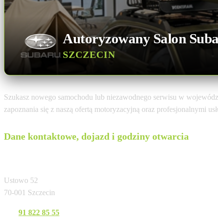
Autoryzowany Salon Sub
SZCZECIN
Szukasz nowego samochodu lub niezawodnego serwisu w wojewódz
zapoznania się z naszą ofertą motoryzacyjną oraz profesjonalnymi u
Dane kontaktowe, dojazd i godziny otwarcia
POLMOTOR (Szczecin-Ustowo)
Ustowo 52
70-001 Szczecin
Tel:
91 822 85 55