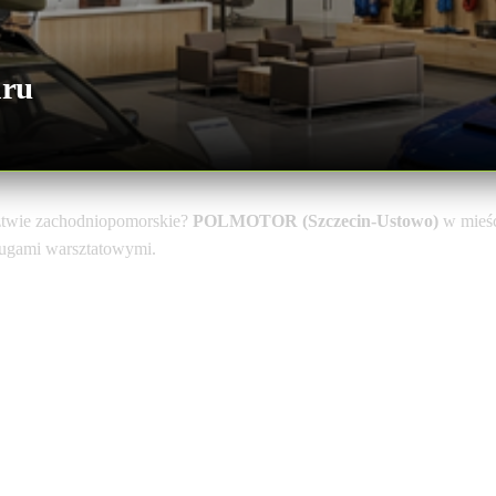
aru
twie zachodniopomorskie?
POLMOTOR (Szczecin-Ustowo)
w mieś
sługami warsztatowymi.