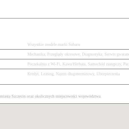
Wszystkie modele marki Subaru
Mechanika, Przeglądy okresowe, Diagnostyka, Serwis gwaran
Poczekalnia z Wi-Fi, Kawa/Herbata, Samochód zastępczy, Par
Kredyt, Leasing, Najem długoterminowy, Ubezpieczenia
z miasta Szczecin oraz okolicznych miejscowości województwa.