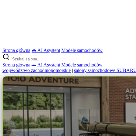
Strona główna
🚗 AI Asystent
Modele samochodów
Strona główna
🚗 AI Asystent
Modele samochodów
województwo zachodniopomorskie
|
salony samochodowe SUBAR