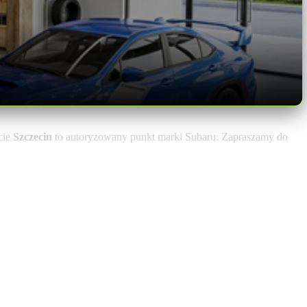
cie
Szczecin
to autoryzowany punkt marki Subaru. Zapraszamy do