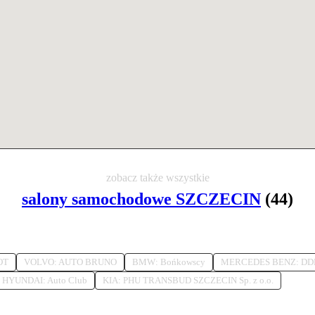
zobacz także wszystkie
salony samochodowe SZCZECIN
(44)
OT
VOLVO: AUTO BRUNO
BMW: Bońkowscy
MERCEDES BENZ: DDB A
HYUNDAI: Auto Club
KIA: PHU TRANSBUD SZCZECIN Sp. z o.o.