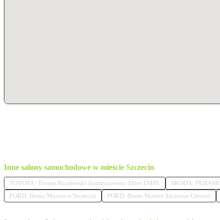
Inne salony samochodowe w mieście Szczecin
TOYOTA: Toyota Kozłowski Autoryzowany Diler TMPL
SKODA: PEHAM
FORD: Bemo Motors o/Szczecin
FORD: Bemo Motors Szczecin-Ustowo