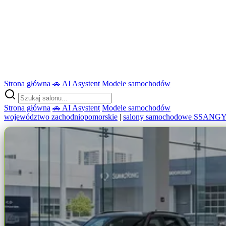
Strona główna
🚗 AI Asystent
Modele samochodów
Strona główna
🚗 AI Asystent
Modele samochodów
województwo zachodniopomorskie
|
salony samochodowe SSAN