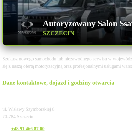
Autoryzowany Salon Ss
SZCZECIN
Szukasz nowego samochodu lub niezawodnego serwisu w wojewódz
się z naszą ofertą motoryzacyjną oraz profesjonalnymi usługami war
Dane kontaktowe, dojazd i godziny otwarcia
Polmotor Szczecin
ul. Wisławy Szymborskiej 8
70-784 Szczecin
Tel:
+48 91 466 87 00