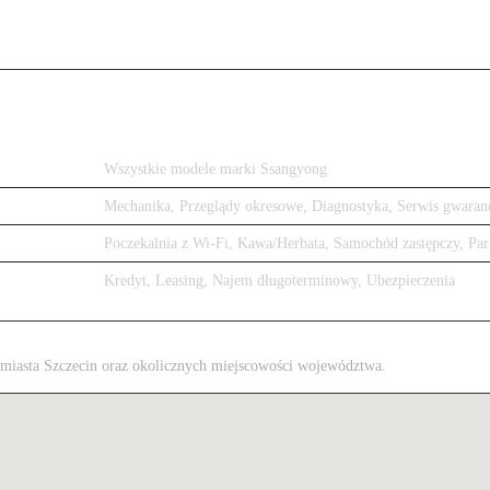
Wszystkie modele marki Ssangyong
Mechanika, Przeglądy okresowe, Diagnostyka, Serwis gwaran
Poczekalnia z Wi-Fi, Kawa/Herbata, Samochód zastępczy, Par
Kredyt, Leasing, Najem długoterminowy, Ubezpieczenia
z miasta Szczecin oraz okolicznych miejscowości województwa.