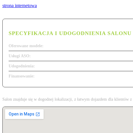
strona internetowa
SPECYFIKACJA I UDOGODNIENIA SALONU
Oferowane modele:
Usługi ASO:
Udogodnienia:
Finansowanie:
Salon znajduje się w dogodnej lokalizacji, z łatwym dojazdem dla klientów 