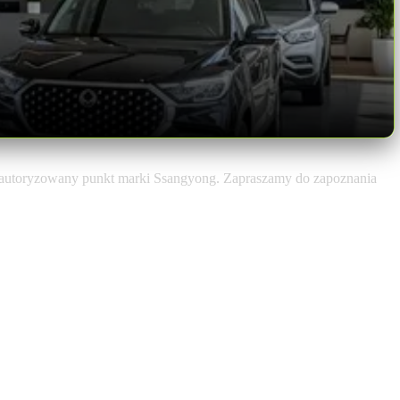
autoryzowany punkt marki Ssangyong. Zapraszamy do zapoznania