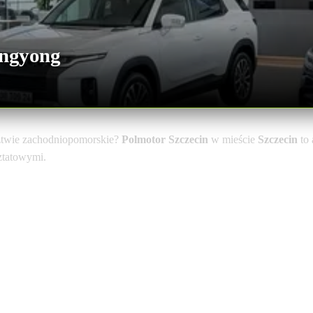
angyong
twie zachodniopomorskie?
Polmotor Szczecin
w mieście
Szczecin
to 
sztatowymi.