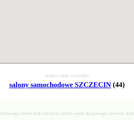
zobacz także wszystkie
salony samochodowe SZCZECIN
(44)
andlowego Outlet Park Szczecin, blisko węzła drogowego Szczecin Kij