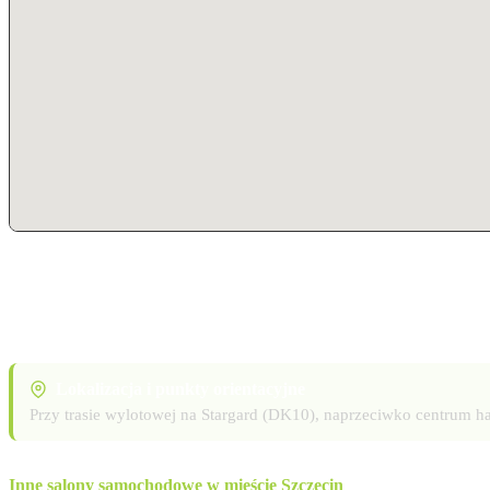
Lokalizacja i punkty orientacyjne
Przy trasie wylotowej na Stargard (DK10), naprzeciwko centrum h
Inne salony samochodowe w mieście Szczecin