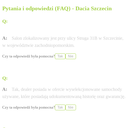
Pytania i odpowiedzi (FAQ) - Dacia Szczecin
Q:
Gdzie dokładnie znajduje się salon Dacia Polmotor w
Szczecinie?
A:
Salon zlokalizowany jest przy ulicy Struga 31B w Szczecinie,
w województwie zachodniopomorskim.
Czy ta odpowiedź była pomocna?
Tak
Nie
Q:
Czy w salonie można zakupić samochody używane?
A:
Tak, dealer posiada w ofercie wyselekcjonowane samochody
używane, które posiadają udokumentowaną historię oraz gwarancję.
Czy ta odpowiedź była pomocna?
Tak
Nie