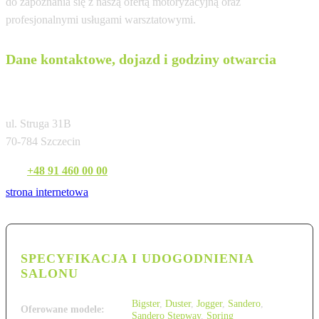
do zapoznania się z naszą ofertą motoryzacyjną oraz
profesjonalnymi usługami warsztatowymi.
Dane kontaktowe, dojazd i godziny otwarcia
Dacia Polmotor Szczecin
ul. Struga 31B
70-784 Szczecin
Tel:
+48 91 460 00 00
strona internetowa
SPECYFIKACJA I UDOGODNIENIA
SALONU
Bigster
,
Duster
,
Jogger
,
Sandero
,
Oferowane modele:
Sandero Stepway
,
Spring