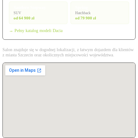
Sandero Stepway
Spring
SUV
Hatchback
od 64 900 zł
od 79 900 zł
→ Pełny katalog modeli Dacia
Salon znajduje się w dogodnej lokalizacji, z łatwym dojazdem dla klientów
z miasta Szczecin oraz okolicznych miejscowości województwa.