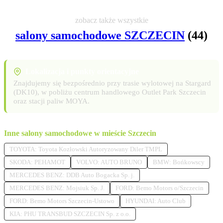
zobacz także wszystkie
salony samochodowe SZCZECIN
(44)
Lokalizacja i punkty orientacyjne
Znajdujemy się bezpośrednio przy trasie wylotowej na Stargard
(DK10), w pobliżu centrum handlowego Outlet Park Szczecin
oraz stacji paliw MOYA.
Inne salony samochodowe w mieście Szczecin
TOYOTA: Toyota Kozłowski Autoryzowany Diler TMPL
SKODA: PEHAMOT
VOLVO: AUTO BRUNO
BMW: Bońkowscy
MERCEDES BENZ: DDB Auto Bogacka Sp. j.
MERCEDES BENZ: Mojsiuk Sp. J.
FORD: Bemo Motors o/Szczecin
FORD: Bemo Motors Szczecin-Ustowo
HYUNDAI: Auto Club
KIA: PHU TRANSBUD SZCZECIN Sp. z o.o.