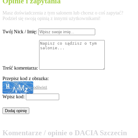
Opinie i zapytania
Masz doświadczenia z tym salonem lub chcesz o coś zapytać?
Podziel się swoją opinią z innymi użytkownikami!
Twój Nick / Imię:
Treść komentarza:
Przepisz kod z obrazka:
odśwież
Wpisz kod:
Komentarze / opinie o DACIA Szczecin