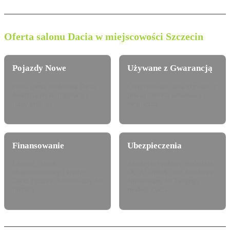
Oferta salonu Dacia w miejscowości Szczecin
Pojazdy Nowe
Używane z Gwarancją
Pełna gama modelowa Dacia
Certyfikowane auta używane z
dostępna do konfiguracji i
pewną historią serwisową i
jazdy próbnej.
techniczną.
Finansowanie
Ubezpieczenia
Leasing, najem
Atrakcyjne pakiety dealerskie
długoterminowy i kredyt
OC/AC/NNW oraz Assistance
Dacia Finance dostosowany do
dopasowane do Twojego
potrzeb.
modelu Dacia.