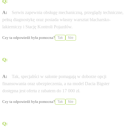
Q:
Jakie usługi serwisowe oferuje ten punkt?
A:
Serwis zapewnia obsługę mechaniczną, przeglądy techniczne,
pełną diagnostykę oraz posiada własny warsztat blacharsko-
lakierniczy i Stację Kontroli Pojazdów.
Czy ta odpowiedź była pomocna?
Tak
Nie
Q:
Czy w salonie dostępne są opcje finansowania
zakupu?
A:
Tak, specjaliści w salonie pomagają w doborze opcji
finansowania oraz ubezpieczenia, a na model Dacia Bigster
dostępna jest oferta z rabatem do 17 000 zł.
Czy ta odpowiedź była pomocna?
Tak
Nie
Q:
W jakich godzinach otwarty jest salon i serwis?