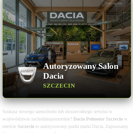
Dane ogólne
Autoryzowany Salon
Dacia
SZCZECIN
Szukasz nowego samochodu lub niezawodnego serwisu w
województwie zachodniopomorskie?
Dacia Polmotor Szczecin
w
mieście
Szczecin
to autoryzowany punkt marki Dacia. Zapraszamy