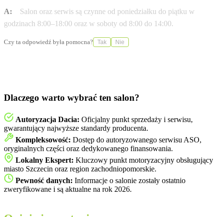
A:
Salon oraz serwis są czynne od poniedziałku do piątku w
godzinach 8:00–18:00 oraz w soboty od 8:00 do 14:00.
Czy ta odpowiedź była pomocna?
Tak
Nie
Dlaczego warto wybrać ten salon?
Autoryzacja Dacia:
Oficjalny punkt sprzedaży i serwisu,
gwarantujący najwyższe standardy producenta.
Kompleksowość:
Dostęp do autoryzowanego serwisu ASO,
oryginalnych części oraz dedykowanego finansowania.
Lokalny Ekspert:
Kluczowy punkt motoryzacyjny obsługujący
miasto Szczecin oraz region zachodniopomorskie.
Pewność danych:
Informacje o salonie zostały ostatnio
zweryfikowane i są aktualne na rok 2026.