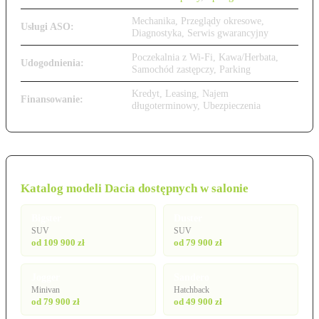
Mechanika, Przeglądy okresowe,
Usługi ASO:
Diagnostyka, Serwis gwarancyjny
Poczekalnia z Wi-Fi, Kawa/Herbata,
Udogodnienia:
Samochód zastępczy, Parking
Kredyt, Leasing, Najem
Finansowanie:
długoterminowy, Ubezpieczenia
Katalog modeli Dacia dostępnych w salonie
Bigster
Duster
SUV
SUV
od 109 900 zł
od 79 900 zł
Jogger
Sandero
Minivan
Hatchback
od 79 900 zł
od 49 900 zł