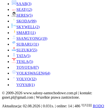
SAAB
(3)
SEAT
(12)
SERES
(5)
SKODA
(99)
SKYWELL
(2)
SMART
(11)
SSANGYONG
(19)
SUBARU
(31)
SUZUKI
(55)
TATA
(5)
TESLA
(5)
TOYOTA
(87)
VOLKSWAGEN
(64)
VOLVO
(32)
VOYAH
(1)
© 2009-2026 www.salony-samochodowe.com.pl | kontakt:
gsnet.pl@gmail.com | Wszelkie prawa zastrzeżone.
Aktualizacja: 02.08.2026 | 0.031s. | online: 14 | 486
RODO