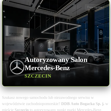
Dane ogólne
Autoryzowany Salon
Mercedes-Benz
SZCZECIN
Szukasz nowego samochodu lub niezawodnego serwisu w
województwie zachodniopomorskie?
DDB Auto Bogacka Sp. j.
w
mieście
Szczecin
to autoryzowany punkt marki Mercedes-Benz.