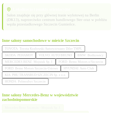
Lokalizacja i punkty orientacyjne
Salon znajduje się przy głównej trasie wylotowej na Berlin
(DK13), naprzeciwko centrum handlowego Ster oraz w pobliżu
węzła przesiadkowego Szczecin Gumieńce.
Inne salony samochodowe w mieście Szczecin
TOYOTA: Toyota Kozłowski Autoryzowany Diler TMPL
SKODA: PEHAMOT
VOLVO: AUTO BRUNO
BMW: Bońkowscy
MERCEDES BENZ: Mojsiuk Sp. J.
FORD: Bemo Motors o/Szczecin
FORD: Bemo Motors Szczecin-Ustowo
HYUNDAI: Auto Club
KIA: PHU TRANSBUD SZCZECIN Sp. z o.o.
HONDA: Polmozbyt Szczecin
Inne salony Mercedes-Benz w województwie
zachodniopomorskie
Mercedes-Benz Szczecin - Mojsiuk Sp. J.