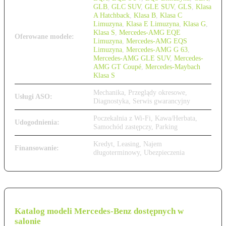
GLB
,
GLC SUV
,
GLE SUV
,
GLS
,
Klasa
A Hatchback
,
Klasa B
,
Klasa C
Limuzyna
,
Klasa E Limuzyna
,
Klasa G
,
Klasa S
,
Mercedes-AMG EQE
Oferowane modele:
Limuzyna
,
Mercedes-AMG EQS
Limuzyna
,
Mercedes-AMG G 63
,
Mercedes-AMG GLE SUV
,
Mercedes-
AMG GT Coupé
,
Mercedes-Maybach
Klasa S
Mechanika, Przeglądy okresowe,
Usługi ASO:
Diagnostyka, Serwis gwarancyjny
Poczekalnia z Wi-Fi, Kawa/Herbata,
Udogodnienia:
Samochód zastępczy, Parking
Kredyt, Leasing, Najem
Finansowanie:
długoterminowy, Ubezpieczenia
Katalog modeli Mercedes-Benz dostępnych w
salonie