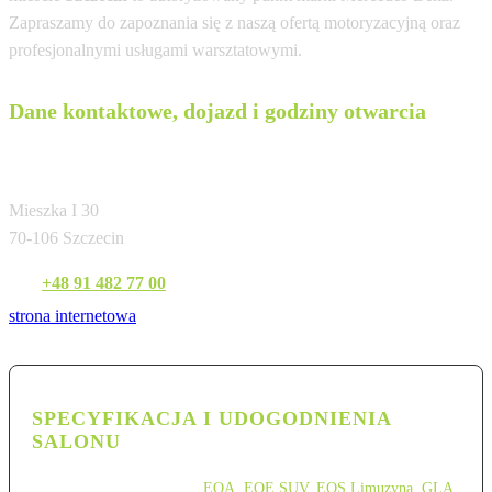
Zapraszamy do zapoznania się z naszą ofertą motoryzacyjną oraz
profesjonalnymi usługami warsztatowymi.
Dane kontaktowe, dojazd i godziny otwarcia
DDB Auto Bogacka Sp. j.
Mieszka I 30
70-106 Szczecin
Tel:
+48 91 482 77 00
strona internetowa
SPECYFIKACJA I UDOGODNIENIA
SALONU
EQA
,
EQE SUV
,
EQS Limuzyna
,
GLA
,