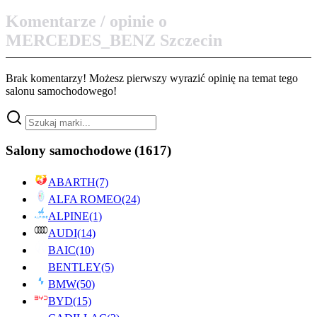
Komentarze / opinie o
MERCEDES_BENZ Szczecin
Brak komentarzy! Możesz pierwszy wyrazić opinię na temat tego
salonu samochodowego!
Salony samochodowe
(1617)
ABARTH
(7)
ALFA ROMEO
(24)
ALPINE
(1)
AUDI
(14)
BAIC
(10)
BENTLEY
(5)
BMW
(50)
BYD
(15)