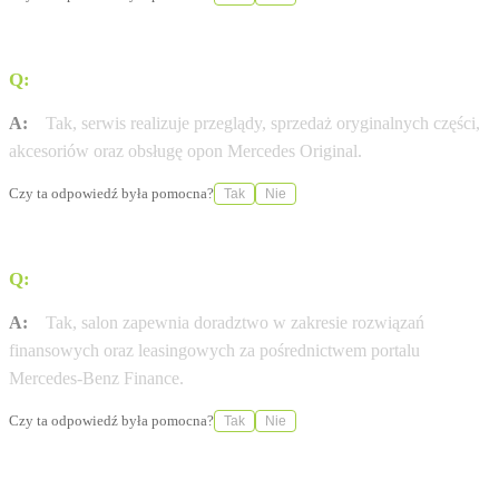
Q:
Czy placówka posiada autoryzowany serwis?
A:
Tak, serwis realizuje przeglądy, sprzedaż oryginalnych części,
akcesoriów oraz obsługę opon Mercedes Original.
Czy ta odpowiedź była pomocna?
Tak
Nie
Q:
Czy w salonie można skorzystać z oferty leasingowej?
A:
Tak, salon zapewnia doradztwo w zakresie rozwiązań
finansowych oraz leasingowych za pośrednictwem portalu
Mercedes-Benz Finance.
Czy ta odpowiedź była pomocna?
Tak
Nie