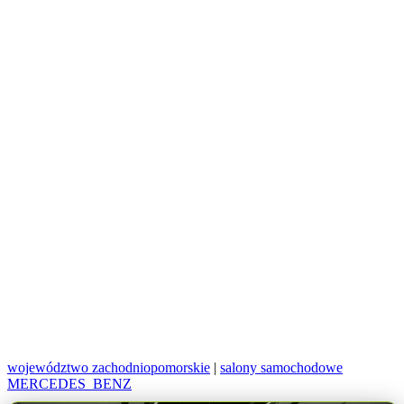
województwo zachodniopomorskie
|
salony samochodowe
MERCEDES_BENZ