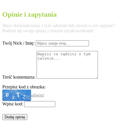
Opinie i zapytania
Masz doświadczenia z tym salonem lub chcesz o coś zapytać?
Podziel się swoją opinią z innymi użytkownikami!
Twój Nick / Imię:
Treść komentarza:
Przepisz kod z obrazka:
odśwież
Wpisz kod: