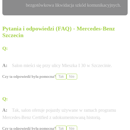
bezgotówkowa likwidacja szkód komunikacyjnych.
Pytania i odpowiedzi (FAQ) - Mercedes-Benz
Szczecin
Q:
Gdzie znajduje się salon DDB Auto Bogacka w
Szczecinie?
A:
Salon mieści się przy ulicy Mieszka I 30 w Szczecinie.
Czy ta odpowiedź była pomocna?
Tak
Nie
Q:
Czy w salonie można zakupić samochody używane?
A:
Tak, salon oferuje pojazdy używane w ramach programu
Mercedes-Benz Certified z udokumentowaną historią.
Czy ta odpowiedź była pomocna?
Tak
Nie