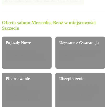
Mercedes-Benz Stare Bielice / Koszalin - Mojsiuk Koszalin
Oferta salonu Mercedes-Benz w miejscowości
Szczecin
Pojazdy Nowe
Używane z Gwarancją
Pełna gama modelowa
Certyfikowane auta używane z
Mercedes-Benz dostępna do
pewną historią serwisową i
konfiguracji i jazdy próbnej.
techniczną.
Finansowanie
Ubezpieczenia
Leasing, najem
Atrakcyjne pakiety dealerskie
długoterminowy i kredyt
OC/AC/NNW oraz Assistance
Mercedes-Benz Finance
dopasowane do Twojego
dostosowany do potrzeb.
modelu Mercedes-Benz.