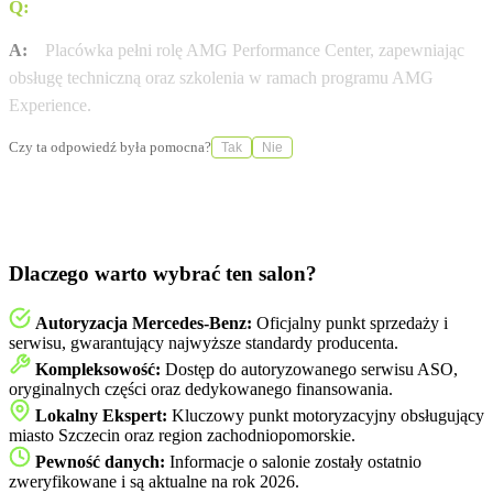
Q:
Czy salon oferuje obsługę modeli sportowych?
A:
Placówka pełni rolę AMG Performance Center, zapewniając
obsługę techniczną oraz szkolenia w ramach programu AMG
Experience.
Czy ta odpowiedź była pomocna?
Tak
Nie
Dlaczego warto wybrać ten salon?
Autoryzacja Mercedes-Benz:
Oficjalny punkt sprzedaży i
serwisu, gwarantujący najwyższe standardy producenta.
Kompleksowość:
Dostęp do autoryzowanego serwisu ASO,
oryginalnych części oraz dedykowanego finansowania.
Lokalny Ekspert:
Kluczowy punkt motoryzacyjny obsługujący
miasto Szczecin oraz region zachodniopomorskie.
Pewność danych:
Informacje o salonie zostały ostatnio
zweryfikowane i są aktualne na rok 2026.