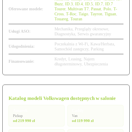
Buzz
,
ID.3
,
ID.4
,
ID.5
,
ID.7
,
ID.7
Oferowane modele:
Tourer
,
Multivan T7
,
Passat
,
Polo
,
T-
Cross
,
T-Roc
,
Taigo
,
Tayron
,
Tiguan
,
Touareg
,
Touran
Mechanika, Przeglądy okresowe,
Usługi ASO:
Diagnostyka, Serwis gwarancyjny
Poczekalnia z Wi-Fi, Kawa/Herbata,
Udogodnienia:
Samochód zastępczy, Parking
Kredyt, Leasing, Najem
Finansowanie:
długoterminowy, Ubezpieczenia
Katalog modeli Volkswagen dostępnych w salonie
Amarok
Caddy
Pickup
Van
od 219 990 zł
od 119 990 zł