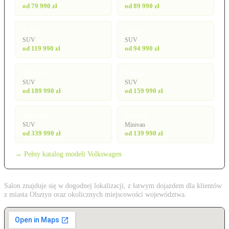
od 79 990 zł
od 89 990 zł
T-Roc
Taigo
SUV
SUV
od 119 990 zł
od 94 990 zł
Tayron
Tiguan
SUV
SUV
od 189 990 zł
od 159 990 zł
Touareg
Touran
SUV
Minivan
od 339 990 zł
od 139 990 zł
→ Pełny katalog modeli Volkswagen
Salon znajduje się w dogodnej lokalizacji, z łatwym dojazdem dla klientów
z miasta Olsztyn oraz okolicznych miejscowości województwa.