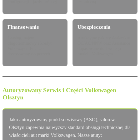
konfiguracji i jazdy próbnej.
techniczną.
Finansowanie
Ubezpieczenia
Leasing, najem
Atrakcyjne pakiety dealerskie
długoterminowy i kredyt
OC/AC/NNW oraz Assistance
Volkswagen Finance
dopasowane do Twojego
dostosowany do potrzeb.
modelu Volkswagen.
Autoryzowany Serwis i Części Volkswagen
Olsztyn
Jako autoryzowany punkt serwisowy (ASO), salon w
Olsztyn zapewnia najwyższy standard obsługi technicznej dla
właścicieli aut marki Volkswagen. Nasze atuty: