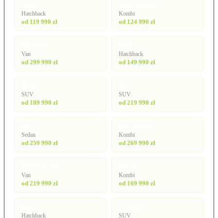
Golf
Golf Variant
Hatchback
Kombi
od 119 990 zł
od 124 990 zł
ID. Buzz
ID.3
Van
Hatchback
od 299 990 zł
od 149 990 zł
ID.4
ID.5
SUV
SUV
od 189 990 zł
od 219 990 zł
ID.7
ID.7 Tourer
Sedan
Kombi
od 259 990 zł
od 269 990 zł
Multivan T7
Passat
Van
Kombi
od 219 990 zł
od 169 990 zł
Polo
T-Cross
Hatchback
SUV