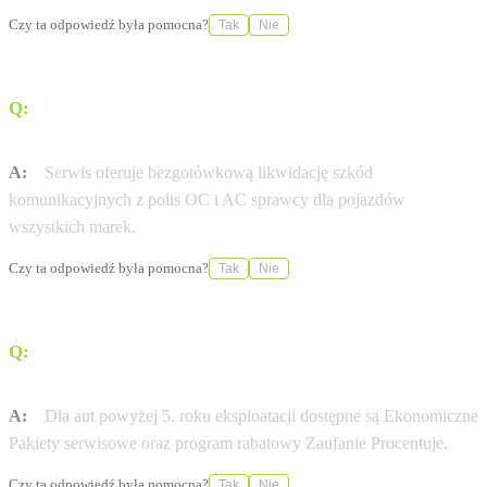
Czy ta odpowiedź była pomocna?
Tak
Nie
Q:
Jakie usługi blacharsko-lakiernicze oferuje serwis
Benepol?
A:
Serwis oferuje bezgotówkową likwidację szkód
komunikacyjnych z polis OC i AC sprawcy dla pojazdów
wszystkich marek.
Czy ta odpowiedź była pomocna?
Tak
Nie
Q:
Czy dostępne są specjalne oferty serwisowe dla
starszych samochodów marki Volkswagen?
A:
Dla aut powyżej 5. roku eksploatacji dostępne są Ekonomiczne
Pakiety serwisowe oraz program rabatowy Zaufanie Procentuje.
Czy ta odpowiedź była pomocna?
Tak
Nie