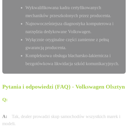
Wykwalifikowana kadra certyfikowanych
mechaników przeszkolonych przez producenta.
Najnowocześniejsza diagnostyka komputerowa i
narzędzia dedykowane Volkswagen.
Wyłącznie oryginalne części zamienne z pełną
gwarancją producenta.
Kompleksowa obsługa blacharsko-lakiernicza i
bezgotówkowa likwidacja szkód komunikacyjnych.
Pytania i odpowiedzi (FAQ) - Volkswagen Olsztyn
Q:
Czy w salonie Benepol w Olsztynie można sprzedać
samochód innej marki niż Volkswagen?
A:
Tak, dealer prowadzi skup samochodów wszystkich marek i
modeli.