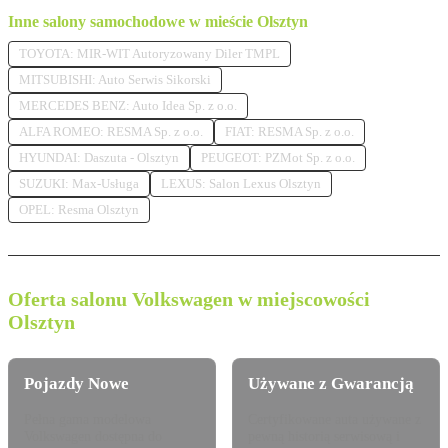
Inne salony samochodowe w mieście Olsztyn
TOYOTA: MIR-WIT Autoryzowany Diler TMPL
MITSUBISHI: Auto Serwis Sikorski
MERCEDES BENZ: Auto Idea Sp. z o.o.
ALFA ROMEO: RESMA Sp. z o.o.
FIAT: RESMA Sp. z o.o.
HYUNDAI: Daszuta - Olsztyn
PEUGEOT: PZMot Sp. z o.o.
SUZUKI: Max-Usługa
LEXUS: Salon Lexus Olsztyn
OPEL: Resma Olsztyn
Oferta salonu Volkswagen w miejscowości
Olsztyn
Pojazdy Nowe
Używane z Gwarancją
Pełna gama modelowa
Certyfikowane auta używane z
Volkswagen dostępna do
pewną historią serwisową i