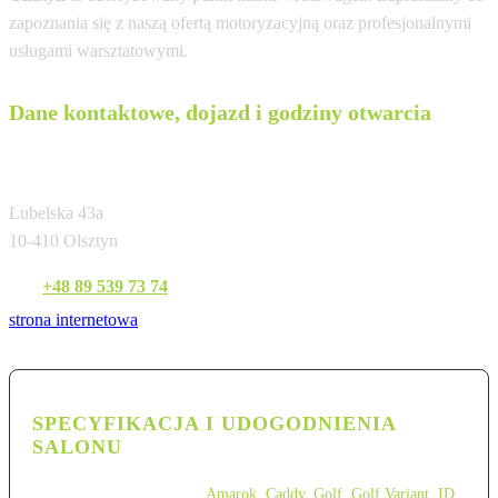
zapoznania się z naszą ofertą motoryzacyjną oraz profesjonalnymi
usługami warsztatowymi.
Dane kontaktowe, dojazd i godziny otwarcia
BENEPOL
Lubelska 43a
10-410 Olsztyn
Tel:
+48 89 539 73 74
strona internetowa
SPECYFIKACJA I UDOGODNIENIA
SALONU
Amarok
,
Caddy
,
Golf
,
Golf Variant
,
ID.