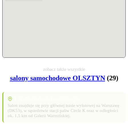
zobacz także wszystkie
salony samochodowe OLSZTYN
(29)
Lokalizacja i punkty orientacyjne
Salon znajduje się przy głównej trasie wylotowej na Warszawę
(DK53), w sąsiedztwie stacji paliw Circle K oraz w odległości
ok. 1,5 km od Galerii Warmińskiej.