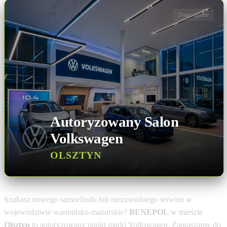
Dane ogólne
Autoryzowany Salon
Volkswagen
OLSZTYN
Szukasz nowego samochodu lub niezawodnego serwisu w
województwie warmińsko-mazurskie?
BENEPOL
w mieście
Olsztyn
to autoryzowany punkt marki Volkswagen. Zapraszamy do