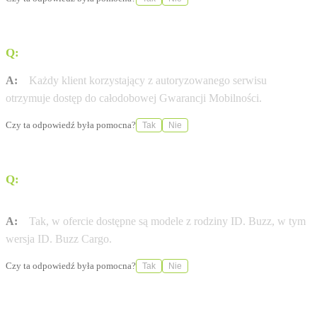
Q:
Czy serwis zapewnia pomoc w razie awarii pojazdu?
A:
Każdy klient korzystający z autoryzowanego serwisu
otrzymuje dostęp do całodobowej Gwarancji Mobilności.
Czy ta odpowiedź była pomocna?
Tak
Nie
Q:
Czy w ofercie dealera znajdują się pojazdy
elektryczne?
A:
Tak, w ofercie dostępne są modele z rodziny ID. Buzz, w tym
wersja ID. Buzz Cargo.
Czy ta odpowiedź była pomocna?
Tak
Nie