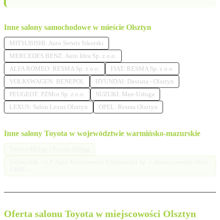
Inne salony samochodowe w mieście Olsztyn
MITSUBISHI: Auto Serwis Sikorski
MERCEDES BENZ: Auto Idea Sp. z o.o.
ALFA ROMEO: RESMA Sp. z o.o.
FIAT: RESMA Sp. z o.o.
VOLKSWAGEN: BENEPOL
HYUNDAI: Daszuta - Olsztyn
PEUGEOT: PZMot Sp. z o.o.
SUZUKI: Max-Usługa
LEXUS: Salon Lexus Olsztyn
OPEL: Resma Olsztyn
Inne salony Toyota w województwie warmińsko-mazurskie
Toyota Elbląg - Toyota Elbląg
Toyota Ełk - G.P. Auto Morusiewicz Filipkowski Sp. J. Autoryzowany Diler
TMPL
Oferta salonu Toyota w miejscowości Olsztyn