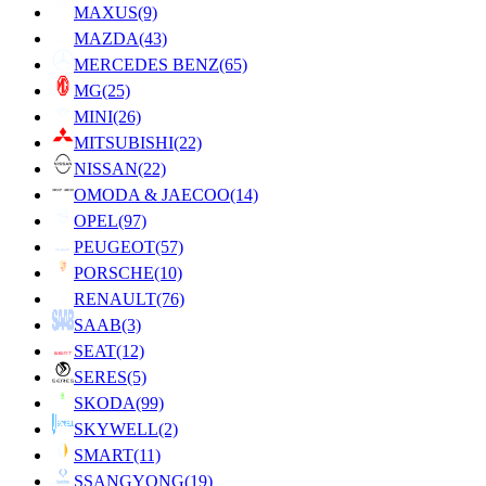
MAXUS
(9)
MAZDA
(43)
MERCEDES BENZ
(65)
MG
(25)
MINI
(26)
MITSUBISHI
(22)
NISSAN
(22)
OMODA & JAECOO
(14)
OPEL
(97)
PEUGEOT
(57)
PORSCHE
(10)
RENAULT
(76)
SAAB
(3)
SEAT
(12)
SERES
(5)
SKODA
(99)
SKYWELL
(2)
SMART
(11)
SSANGYONG
(19)