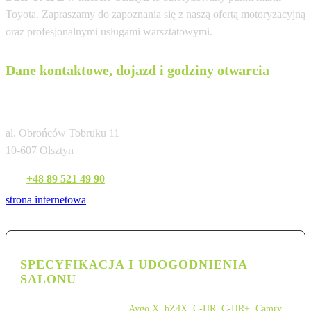
Toyota. Zapraszamy do zapoznania się z naszą ofertą motoryzacyjną
oraz profesjonalnymi usługami warsztatowymi.
Dane kontaktowe, dojazd i godziny otwarcia
MIR-WIT Autoryzowany Diler TMPL
al. Obrońców Tobruku 11
10-607 Olsztyn
Tel:
+48 89 521 49 90
strona internetowa
SPECYFIKACJA I UDOGODNIENIA
SALONU
Aygo X
,
bZ4X
,
C-HR
,
C-HR+
,
Camry
,