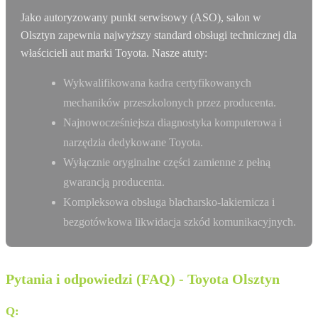
Jako autoryzowany punkt serwisowy (ASO), salon w
Olsztyn zapewnia najwyższy standard obsługi technicznej dla
właścicieli aut marki Toyota. Nasze atuty:
Wykwalifikowana kadra certyfikowanych
mechaników przeszkolonych przez producenta.
Najnowocześniejsza diagnostyka komputerowa i
narzędzia dedykowane Toyota.
Wyłącznie oryginalne części zamienne z pełną
gwarancją producenta.
Kompleksowa obsługa blacharsko-lakiernicza i
bezgotówkowa likwidacja szkód komunikacyjnych.
Pytania i odpowiedzi (FAQ) - Toyota Olsztyn
Q:
Gdzie dokładnie znajduje się salon MIR-WIT w