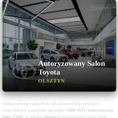
Dane ogólne
Autoryzowany Salon
Toyota
OLSZTYN
Szukasz nowego samochodu lub niezawodnego serwisu w
województwie warmińsko-mazurskie?
MIR-WIT Autoryzowany
Diler TMPL
w mieście
Olsztyn
to autoryzowany punkt marki