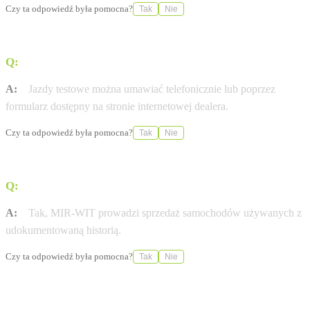
Czy ta odpowiedź była pomocna?
Tak
Nie
Q:
W jaki sposób można umówić się na jazdę testową?
A:
Jazdy testowe można umawiać telefonicznie lub poprzez
formularz dostępny na stronie internetowej dealera.
Czy ta odpowiedź była pomocna?
Tak
Nie
Q:
Czy salon oferuje sprzedaż aut używanych?
A:
Tak, MIR-WIT prowadzi sprzedaż samochodów używanych z
udokumentowaną historią.
Czy ta odpowiedź była pomocna?
Tak
Nie