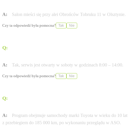
Olsztynie?
A:
Salon mieści się przy alei Obrońców Tobruku 11 w Olsztynie.
Czy ta odpowiedź była pomocna?
Tak
Nie
Q:
Czy w tym punkcie można serwisować samochód w
sobotę?
A:
Tak, serwis jest otwarty w soboty w godzinach 8:00 – 14:00.
Czy ta odpowiedź była pomocna?
Tak
Nie
Q:
Jakie warunki musi spełnić auto, aby skorzystać z
programu Toyota Relax?
A:
Program obejmuje samochody marki Toyota w wieku do 10 lat
z przebiegiem do 185 000 km, po wykonaniu przeglądu w ASO.