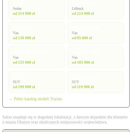
Mirai
Prius Plug-in
Sedan
Liftback
od 314 900 zł
od 214 900 zł
PROACE
PROACE CITY
Van
Van
od 130 000 zł
od 95 000 zł
PROACE CITY Verso
PROACE Verso
Van
Van
od 125 000 zł
od 185 000 zł
RAV4
Urban Cruiser
SUV
SUV
od 199 900 zł
od 119 900 zł
→ Pełny katalog modeli Toyota
Salon znajduje się w dogodnej lokalizacji, z łatwym dojazdem dla klientów
z miasta Olsztyn oraz okolicznych miejscowości województwa.