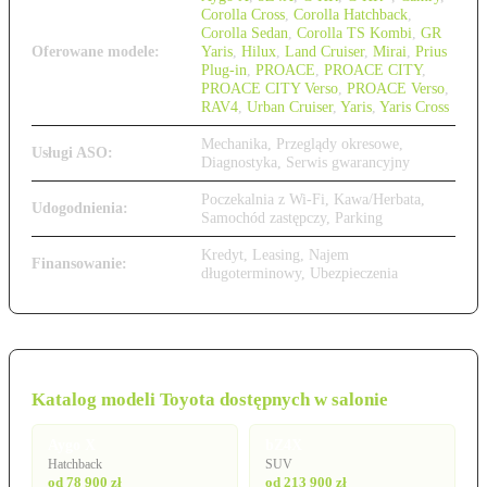
Corolla Cross
,
Corolla Hatchback
,
Corolla Sedan
,
Corolla TS Kombi
,
GR
Oferowane modele:
Yaris
,
Hilux
,
Land Cruiser
,
Mirai
,
Prius
Plug-in
,
PROACE
,
PROACE CITY
,
PROACE CITY Verso
,
PROACE Verso
,
RAV4
,
Urban Cruiser
,
Yaris
,
Yaris Cross
Mechanika, Przeglądy okresowe,
Usługi ASO:
Diagnostyka, Serwis gwarancyjny
Poczekalnia z Wi-Fi, Kawa/Herbata,
Udogodnienia:
Samochód zastępczy, Parking
Kredyt, Leasing, Najem
Finansowanie:
długoterminowy, Ubezpieczenia
Katalog modeli Toyota dostępnych w salonie
Aygo X
bZ4X
Hatchback
SUV
od 78 900 zł
od 213 900 zł