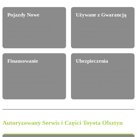
Pojazdy Nowe
Używane z Gwarancją
Pełna gama modelowa Toyota
Certyfikowane auta używane z
dostępna do konfiguracji i
pewną historią serwisową i
jazdy próbnej.
techniczną.
Finansowanie
Ubezpieczenia
Leasing, najem
Atrakcyjne pakiety dealerskie
długoterminowy i kredyt
OC/AC/NNW oraz Assistance
Toyota Finance dostosowany
dopasowane do Twojego
do potrzeb.
modelu Toyota.
Autoryzowany Serwis i Części Toyota Olsztyn