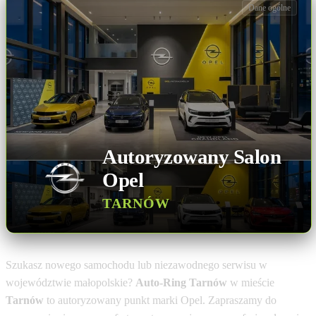
Dane ogólne
Autoryzowany Salon
Opel
TARNÓW
Szukasz nowego samochodu lub niezawodnego serwisu w
województwie małopolskie?
Auto-Ring Tarnów
w mieście
Tarnów
to autoryzowany punkt marki Opel. Zapraszamy do