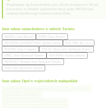
Znajdujemy się bezpośrednio przy drodze krajowej nr 94 (ul.
Lwowska), w bliskim sąsiedztwie stacji paliw MOYA oraz
centrum handlowego Galeria Gemini Park.
Inne salony samochodowe w mieście Tarnów
SKODA: Auto Bączek
FORD: Auto Motive
HYUNDAI: KARMOT KIEĆ Spółka Jawna
KIA: BDG Sp. z o.o.
SUZUKI: Auto Complex
DACIA: Dacia Auto Spektrum Tarnów
OPEL: Auto Spektrum Tarnów
HYUNDAI: Karmot Tarnów
RENAULT: Renault Auto Spektrum Tarnów
FIAT: Auto Spektrum Tarnów
Inne salony Opel w województwie małopolskie
Opel Kraków (Kraków-Podgórze) - F.H.U. AUTO - CENTER sp. j.
Opel Kraków - MARIMEX
Opel Myślenice - MARIMEX Punkt satelitarny
Opel Nowy Targ - MARIMEX Punkt satelitarny