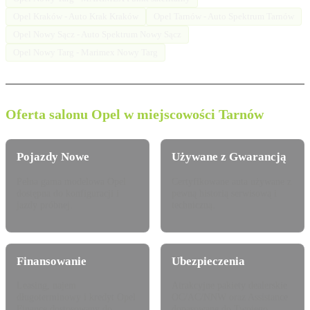
Opel Kraków - Auto Krak Kraków
Opel Tarnów - Auto Spektrum Tarnów
Opel Nowy Sącz - Auto Spektrum Nowy Sącz
Opel Nowy Targ - Marimex Nowy Targ
Oferta salonu Opel w miejscowości Tarnów
Pojazdy Nowe
Używane z Gwarancją
Pełna gama modelowa Opel
Certyfikowane auta używane z
dostępna do konfiguracji i
pewną historią serwisową i
jazdy próbnej.
techniczną.
Finansowanie
Ubezpieczenia
Leasing, najem
Atrakcyjne pakiety dealerskie
długoterminowy i kredyt Opel
OC/AC/NNW oraz Assistance
Finance dostosowany do
dopasowane do Twojego