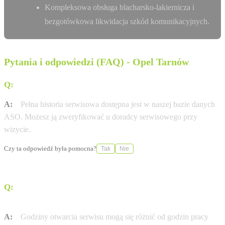
Kompleksowa obsługa blacharsko-lakiernicza i
bezgotówkowa likwidacja szkód komunikacyjnych.
Pytania i odpowiedzi (FAQ) - Opel Tarnów
Q:
Gdzie sprawdzę historię serwisową mojej Opel?
A:
Pełna historia serwisowa dostępna jest w naszej bazie danych
ASO. Możesz ją zweryfikować u doradcy serwisowego przy
wizycie.
Czy ta odpowiedź była pomocna?
Tak
Nie
Q:
W jakich godzinach otwarty jest serwis Opel w
mieście Tarnów?
A:
Godziny otwarcia serwisu mogą się różnić od godzin pracy