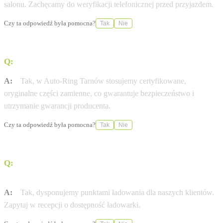
salonu. Zachęcamy do weryfikacji telefonicznej przed przyjazdem.
Czy ta odpowiedź była pomocna?
Tak
Nie
Q:
Czy stosujecie wyłącznie oryginalne części Opel?
A:
Tak, w Auto-Ring Tarnów stosujemy certyfikowane,
oryginalne części zamienne, co gwarantuje bezpieczeństwo i
utrzymanie gwarancji producenta.
Czy ta odpowiedź była pomocna?
Tak
Nie
Q:
Czy w salonie Auto-Ring Tarnów naładuję auto
elektryczne?
A:
Tak, dysponujemy punktami ładowania dla naszych klientów.
Zapytaj w recepcji o dostępność ładowarki.