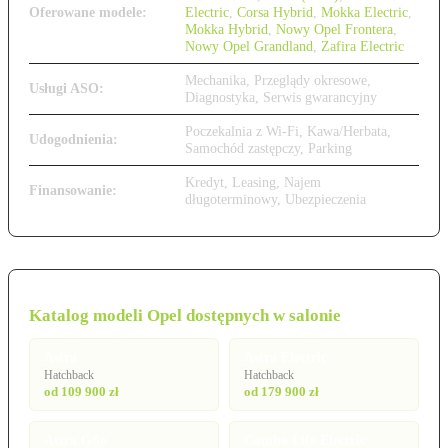
Oferowane modele:
Electric
,
Corsa Hybrid
,
Mokka Electric
,
Mokka Hybrid
,
Nowy Opel Frontera
,
Nowy Opel Grandland
,
Zafira Electric
Mechanika, Przeglądy okresowe,
Usługi ASO:
Diagnostyka, Serwis gwarancyjny
Poczekalnia z Wi-Fi, Kawa/Herbata,
Udogodnienia:
Samochód zastępczy, Parking
Kredyt, Leasing, Najem
Finansowanie:
długoterminowy, Ubezpieczenia
Katalog modeli Opel dostępnych w salonie
Astra
Astra Electric
Hatchback
Hatchback
od 109 900 zł
od 179 900 zł
Astra GSe
Combo Life Electric