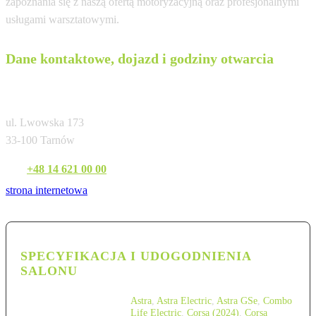
zapoznania się z naszą ofertą motoryzacyjną oraz profesjonalnymi
usługami warsztatowymi.
Dane kontaktowe, dojazd i godziny otwarcia
Auto-Ring Tarnów
ul. Lwowska 173
33-100 Tarnów
Tel:
+48 14 621 00 00
strona internetowa
SPECYFIKACJA I UDOGODNIENIA
SALONU
Astra
,
Astra Electric
,
Astra GSe
,
Combo
Life Electric
,
Corsa (2024)
,
Corsa