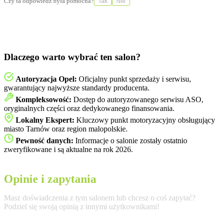
Czy ta odpowiedź była pomocna?
Tak
Nie
Dlaczego warto wybrać ten salon?
Autoryzacja Opel:
Oficjalny punkt sprzedaży i serwisu,
gwarantujący najwyższe standardy producenta.
Kompleksowość:
Dostęp do autoryzowanego serwisu ASO,
oryginalnych części oraz dedykowanego finansowania.
Lokalny Ekspert:
Kluczowy punkt motoryzacyjny obsługujący
miasto Tarnów oraz region malopolskie.
Pewność danych:
Informacje o salonie zostały ostatnio
zweryfikowane i są aktualne na rok 2026.
Opinie i zapytania
Masz doświadczenia z tym salonem lub chcesz o coś zapytać?
Podziel się swoją opinią z innymi użytkownikami!