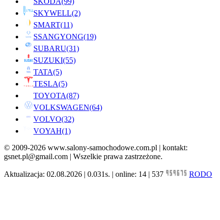
SKODA
(99)
SKYWELL
(2)
SMART
(11)
SSANGYONG
(19)
SUBARU
(31)
SUZUKI
(55)
TATA
(5)
TESLA
(5)
TOYOTA
(87)
VOLKSWAGEN
(64)
VOLVO
(32)
VOYAH
(1)
© 2009-2026 www.salony-samochodowe.com.pl | kontakt:
gsnet.pl@gmail.com | Wszelkie prawa zastrzeżone.
Aktualizacja: 02.08.2026 | 0.031s. | online: 14 | 537
RODO