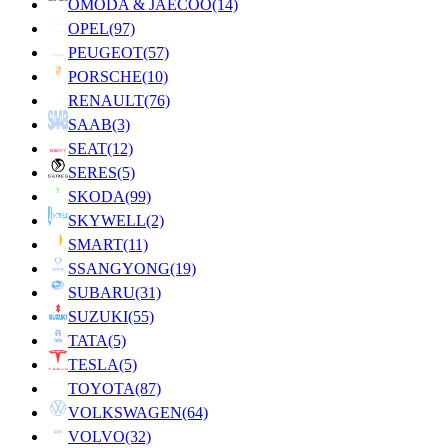
OMODA & JAECOO
(14)
OPEL
(97)
PEUGEOT
(57)
PORSCHE
(10)
RENAULT
(76)
SAAB
(3)
SEAT
(12)
SERES
(5)
SKODA
(99)
SKYWELL
(2)
SMART
(11)
SSANGYONG
(19)
SUBARU
(31)
SUZUKI
(55)
TATA
(5)
TESLA
(5)
TOYOTA
(87)
VOLKSWAGEN
(64)
VOLVO
(32)