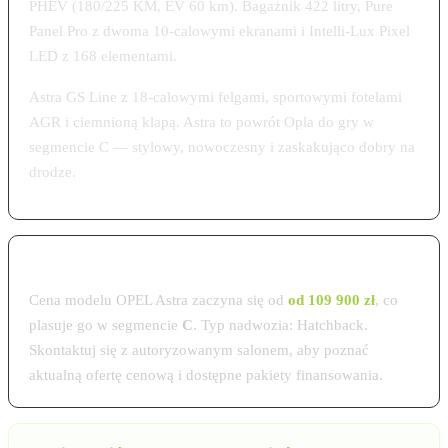
PHEV (180/225 KM, EV 60 km). Bagażnik 422 litry, Pure
Panel Pro z dwoma 10-calowymi ekranami i Intelli-Lux Pixel
LED z 168 elementami.
Astra GS Line z 18-calowymi felgami, sportowymi fotelami
AGR i ciemnioną klapą. Astra to powrót Opla do gry w
segmencie C — stylowy, nowoczesny i zaskakująco dobry na
drodze.
Cena OPEL Astra w Polsce 2026
Cena modelu OPEL Astra zaczyna się od
od 109 900 zł
, co
plasuje go w segmencie
C
. Typ nadwozia: Hatchback.
Skontaktuj się z autoryzowanym salonem, aby poznać
aktualną ofertę cenową i dostępne pakiety finansowania.