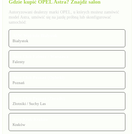
Gdzie kupić OPEL Astra? Znajdź salon
Autoryzowani dealerzy marki OPEL, u których możesz zamówić
model Astra, umówić się na jazdę próbną lub skonfigurować
samochód:
ASW Wojciula Białystok
Białystok
Auto Club Falenty / Warszawa
Falenty
Auto Club Poznań (Oplotki)
Poznań
Auto Club Poznań (Złotniki)
Złotniki / Suchy Las
Auto Krak Kraków
Kraków