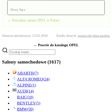
Auto Spektrum Nowy Sącz
Nowy Sącz
→ Wszystkie salony OPEL w Polsce
Ostatnia aktualizacja: 23.03.2026
Źródło danych:
strona oficjalna modelu
← Powrót do katalogu OPEL
Salony samochodowe
(1617)
ABARTH
(7)
ALFA ROMEO
(24)
ALPINE
(1)
AUDI
(14)
BAIC
(10)
BENTLEY
(5)
BMW
(50)