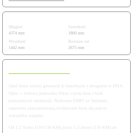
Wymiary i gabaryty
Długość
Szerokość
4374 mm
1860 mm
Wysokość
Rozstaw osi
1442 mm
2675 mm
Charakterystyka modelu
Opel Astra szóstej generacji to hatchback z designem w DNA
Opla — lodowa jednostka Vizor, czysta linia i brak
przesadnych zdobieniń. Platforma EMP2 ze Stellantis
zapewnia zaawansowaną technicznie bazę dla pięciu
wariantów napędu.
Od 1.2 Turbo (110/130 KM) przez 1.5 diesel (130 KM) do