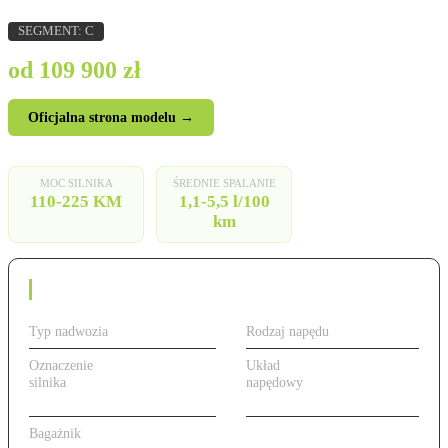
SEGMENT: C
od 109 900 zł
Oficjalna strona modelu →
MOC SILNIKA
ŚREDNIE SPALANIE
110-225 KM
1,1-5,5 l/100
km
Dane techniczne
Typ nadwozia
Hatchback
Rodzaj napędu
Benzyna
Oznaczenie
od 110 do 225 KM,
Układ
Przedni
silnika
benzyna/diesel/PHEV
napędowy
(FWD)
(1.2T/1.5D/PHEV)
Bagażnik
422 l