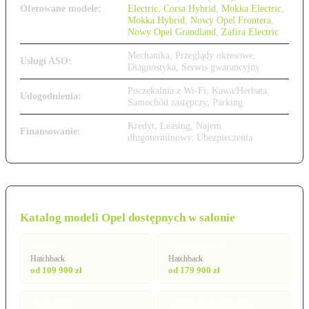
Oferowane modele:
Electric
,
Corsa Hybrid
,
Mokka Electric
,
Mokka Hybrid
,
Nowy Opel Frontera
,
Nowy Opel Grandland
,
Zafira Electric
Mechanika, Przeglądy okresowe,
Usługi ASO:
Diagnostyka, Serwis gwarancyjny
Poczekalnia z Wi-Fi, Kawa/Herbata,
Udogodnienia:
Samochód zastępczy, Parking
Kredyt, Leasing, Najem
Finansowanie:
długoterminowy, Ubezpieczenia
Katalog modeli Opel dostępnych w salonie
Astra
Astra Electric
Hatchback
Hatchback
od 109 900 zł
od 179 900 zł
Astra GSe
Combo Life Electric