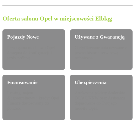
Oferta salonu Opel w miejscowości Elbląg
Pojazdy Nowe
Używane z Gwarancją
Pełna gama modelowa Opel
Certyfikowane auta używane z
dostępna do konfiguracji i
pewną historią serwisową i
jazdy próbnej.
techniczną.
Finansowanie
Ubezpieczenia
Leasing, najem
Atrakcyjne pakiety dealerskie
długoterminowy i kredyt Opel
OC/AC/NNW oraz Assistance
Finance dostosowany do
dopasowane do Twojego
potrzeb.
modelu Opel.