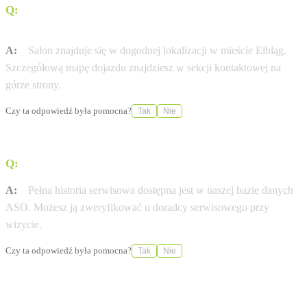
Q:
Jak dojechać do salonu Serwis Haller Elbląg przy ul.
ul. Żuławska 19?
A:
Salon znajduje się w dogodnej lokalizacji w mieście Elbląg.
Szczegółową mapę dojazdu znajdziesz w sekcji kontaktowej na
górze strony.
Czy ta odpowiedź była pomocna?
Tak
Nie
Q:
Gdzie sprawdzę historię serwisową mojej Opel?
A:
Pełna historia serwisowa dostępna jest w naszej bazie danych
ASO. Możesz ją zweryfikować u doradcy serwisowego przy
wizycie.
Czy ta odpowiedź była pomocna?
Tak
Nie