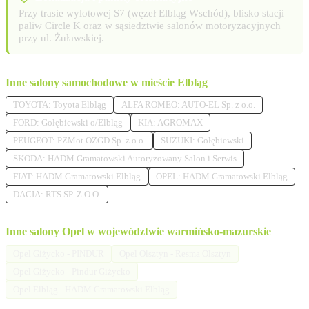
Przy trasie wylotowej S7 (węzeł Elbląg Wschód), blisko stacji
paliw Circle K oraz w sąsiedztwie salonów motoryzacyjnych
przy ul. Żuławskiej.
Inne salony samochodowe w mieście Elbląg
TOYOTA: Toyota Elbląg
ALFA ROMEO: AUTO-EL Sp. z o.o.
FORD: Gołębiewski o/Elbląg
KIA: AGROMAX
PEUGEOT: PZMot OZGD Sp. z o.o.
SUZUKI: Gołębiewski
SKODA: HADM Gramatowski Autoryzowany Salon i Serwis
FIAT: HADM Gramatowski Elbląg
OPEL: HADM Gramatowski Elbląg
DACIA: RTS SP. Z O.O.
Inne salony Opel w województwie warmińsko-mazurskie
Opel Giżycko - PINDUR
Opel Olsztyn - Resma Olsztyn
Opel Giżycko - Pindur Giżycko
Opel Elbląg - HADM Gramatowski Elbląg