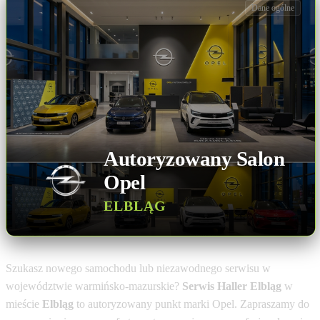
Dane ogólne
Autoryzowany Salon
Opel
ELBLĄG
Szukasz nowego samochodu lub niezawodnego serwisu w
województwie warmińsko-mazurskie?
Serwis Haller Elbląg
w
mieście
Elbląg
to autoryzowany punkt marki Opel. Zapraszamy do