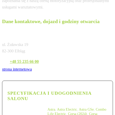
zapoznania się z naszą ofertą motoryzacyjną oraz profesjonalnymi
usługami warsztatowymi.
Dane kontaktowe, dojazd i godziny otwarcia
Serwis Haller Elbląg
ul. Żuławska 19
82-300 Elbląg
Tel:
+48 55 235 66 00
strona internetowa
SPECYFIKACJA I UDOGODNIENIA
SALONU
Astra
,
Astra Electric
,
Astra GSe
,
Combo
Life Electric
,
Corsa (2024)
,
Corsa