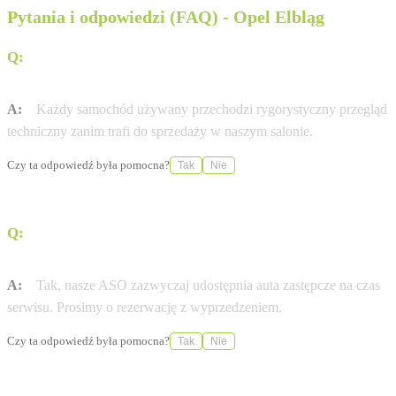
Pytania i odpowiedzi (FAQ) - Opel Elbląg
Q:
Czy auta używane w Serwis Haller Elbląg mają
certyfikat jakości?
A:
Każdy samochód używany przechodzi rygorystyczny przegląd
techniczny zanim trafi do sprzedaży w naszym salonie.
Czy ta odpowiedź była pomocna?
Tak
Nie
Q:
Czy Autoryzowana Stacja Obsługi (ASO) Serwis
Haller Elbląg oferuje samochody zastępcze?
A:
Tak, nasze ASO zazwyczaj udostępnia auta zastępcze na czas
serwisu. Prosimy o rezerwację z wyprzedzeniem.
Czy ta odpowiedź była pomocna?
Tak
Nie