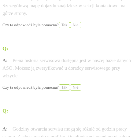
Szczegółową mapę dojazdu znajdziesz w sekcji kontaktowej na
górze strony.
Czy ta odpowiedź była pomocna?
Tak
Nie
Q:
Gdzie sprawdzę historię serwisową mojej Opel?
A:
Pełna historia serwisowa dostępna jest w naszej bazie danych
ASO. Możesz ją zweryfikować u doradcy serwisowego przy
wizycie.
Czy ta odpowiedź była pomocna?
Tak
Nie
Q:
W jakich godzinach otwarty jest serwis Opel w
mieście Giżycko?
A:
Godziny otwarcia serwisu mogą się różnić od godzin pracy
salonu. Zachęcamy do weryfikacji telefonicznej przed przyjazdem.