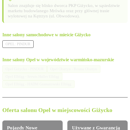
Salon znajduje się blisko dworca PKP Giżycko, w sąsiedztwie
marketu budowlanego Mrówka oraz przy głównej trasie
wylotowej na Kętrzyn (ul. Obwodowa).
Inne salony samochodowe w mieście Giżycko
OPEL: PINDUR
Inne salony Opel w województwie warmińsko-mazurskie
Opel Giżycko - PINDUR
Opel Olsztyn - Resma Olsztyn
Opel Elbląg - Serwis Haller Elbląg
Opel Elbląg - HADM Gramatowski Elbląg
Oferta salonu Opel w miejscowości Giżycko
Pojazdy Nowe
Używane z Gwarancją