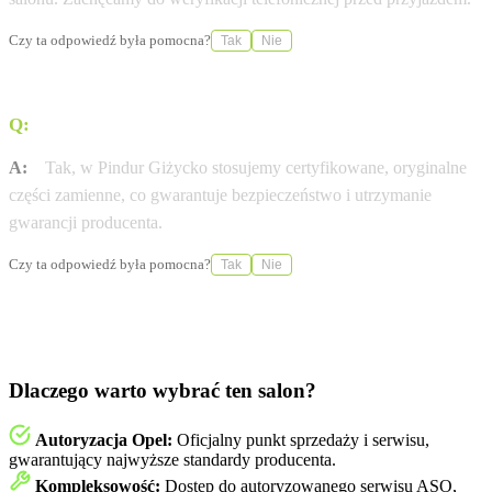
Czy ta odpowiedź była pomocna?
Tak
Nie
Q:
Czy stosujecie wyłącznie oryginalne części Opel?
A:
Tak, w Pindur Giżycko stosujemy certyfikowane, oryginalne
części zamienne, co gwarantuje bezpieczeństwo i utrzymanie
gwarancji producenta.
Czy ta odpowiedź była pomocna?
Tak
Nie
Dlaczego warto wybrać ten salon?
Autoryzacja Opel:
Oficjalny punkt sprzedaży i serwisu,
gwarantujący najwyższe standardy producenta.
Kompleksowość:
Dostęp do autoryzowanego serwisu ASO,