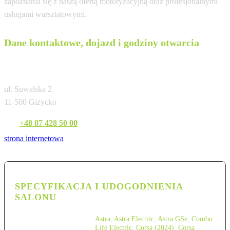
zapoznania się z naszą ofertą motoryzacyjną oraz profesjonalnymi
usługami warsztatowymi.
Dane kontaktowe, dojazd i godziny otwarcia
Pindur Giżycko
ul. Suwalska 2
11-500 Giżycko
Tel:
+48 87 428 50 00
strona internetowa
SPECYFIKACJA I UDOGODNIENIA
SALONU
Astra
,
Astra Electric
,
Astra GSe
,
Combo
Life Electric
,
Corsa (2024)
,
Corsa