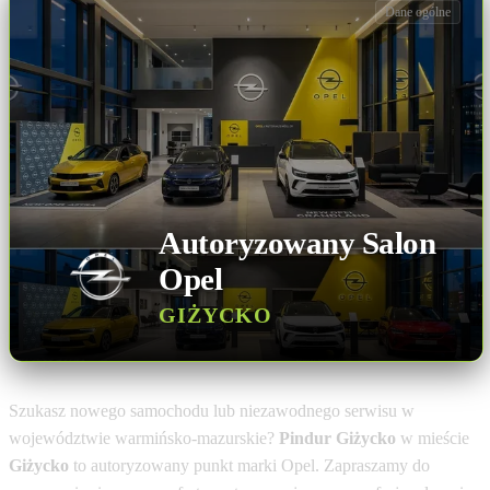
Dane ogólne
Autoryzowany Salon
Opel
GIŻYCKO
Szukasz nowego samochodu lub niezawodnego serwisu w
województwie warmińsko-mazurskie?
Pindur Giżycko
w mieście
Giżycko
to autoryzowany punkt marki Opel. Zapraszamy do