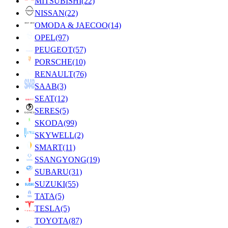
MITSUBISHI
(22)
NISSAN
(22)
OMODA & JAECOO
(14)
OPEL
(97)
PEUGEOT
(57)
PORSCHE
(10)
RENAULT
(76)
SAAB
(3)
SEAT
(12)
SERES
(5)
SKODA
(99)
SKYWELL
(2)
SMART
(11)
SSANGYONG
(19)
SUBARU
(31)
SUZUKI
(55)
TATA
(5)
TESLA
(5)
TOYOTA
(87)