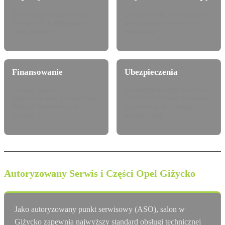
Pełna gama modelowa Opel
Certyfikowane auta używane z
dostępna do konfiguracji i
pewną historią serwisową i
jazdy próbnej.
techniczną.
Finansowanie
Ubezpieczenia
Leasing, najem
Atrakcyjne pakiety dealerskie
długoterminowy i kredyt Opel
OC/AC/NNW oraz Assistance
Finance dostosowany do
dopasowane do Twojego
potrzeb.
modelu Opel.
Autoryzowany Serwis i Części Opel Giżycko
Jako autoryzowany punkt serwisowy (ASO), salon w
Giżycko zapewnia najwyższy standard obsługi technicznej