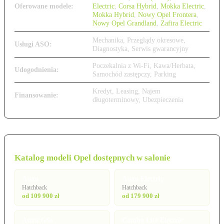
Oferowane modele:
Electric
,
Corsa Hybrid
,
Mokka Electric
,
Mokka Hybrid
,
Nowy Opel Frontera
,
Nowy Opel Grandland
,
Zafira Electric
Mechanika, Przeglądy okresowe,
Usługi ASO:
Diagnostyka, Serwis gwarancyjny
Poczekalnia z Wi-Fi, Kawa/Herbata,
Udogodnienia:
Samochód zastępczy, Parking
Kredyt, Leasing, Najem
Finansowanie:
długoterminowy, Ubezpieczenia
Katalog modeli Opel dostępnych w salonie
Astra
Astra Electric
Hatchback
Hatchback
od 109 900 zł
od 179 900 zł
Astra GSe
Combo Life Electric