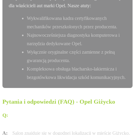
dla właścicieli aut marki Opel. Nasze atuty:
Wykwalifikowana kadra certyfikowanych
mechaników przeszkolonych przez producenta.
Najnowocześniejsza diagnostyka komputerowa i
narzędzia dedykowane Opel.
Wyłącznie oryginalne części zamienne z pełną
gwarancją producenta.
Kompleksowa obsługa blacharsko-lakiernicza i
bezgotówkowa likwidacja szkód komunikacyjnych.
Pytania i odpowiedzi (FAQ) - Opel Giżycko
Q:
Jak dojechać do salonu Pindur Giżycko przy ul. ul.
Suwalska 2?
A:
Salon znajduje się w dogodnej lokalizacji w mieście Giżycko.