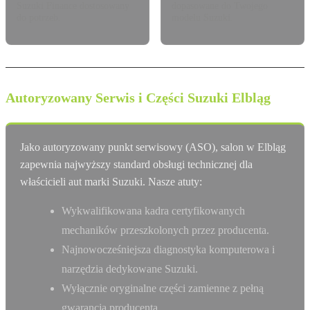
Suzuki Finance dostosowany
dopasowane do Twojego
do potrzeb.
modelu Suzuki.
Autoryzowany Serwis i Części Suzuki Elbląg
Jako autoryzowany punkt serwisowy (ASO), salon w Elbląg
zapewnia najwyższy standard obsługi technicznej dla
właścicieli aut marki Suzuki. Nasze atuty:
Wykwalifikowana kadra certyfikowanych
mechaników przeszkolonych przez producenta.
Najnowocześniejsza diagnostyka komputerowa i
narzędzia dedykowane Suzuki.
Wyłącznie oryginalne części zamienne z pełną
gwarancją producenta.