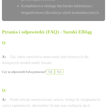
Kompleksowa obsługa blacharsko-lakiernicza i
bezgotówkowa likwidacja szkód komunikacyjnych.
Pytania i odpowiedzi (FAQ) - Suzuki Elbląg
Q:
Czy w salonie Gołębiewski w Elblągu mogę umówić się
na jazdę testową?
A:
Tak, salon umożliwia umawianie jazd testowych dla
dostępnych modeli marki Suzuki.
Czy ta odpowiedź była pomocna?
Tak
Nie
Q:
Jakie usługi serwisowe świadczy dealer Gołębiewski?
A:
Punkt oferuje autoryzowany serwis, dostęp do oryginalnych
części zamiennych, akcesoriów Ecstar oraz realizację akcji