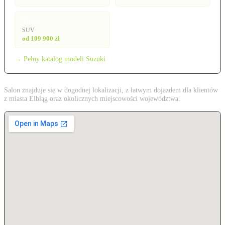
Vitara
SUV
od 109 900 zł
→ Pełny katalog modeli Suzuki
Salon znajduje się w dogodnej lokalizacji, z łatwym dojazdem dla klientów
z miasta Elbląg oraz okolicznych miejscowości województwa.