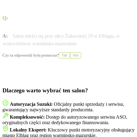
Q:
Gdzie dokładnie znajduje się salon Suzuki
Gołębiewski?
A:
Salon mieści się przy ulicy Żuławskiej 19 w Elblągu, w
województwie warmińsko-mazurskim.
Czy ta odpowiedź była pomocna?
Tak
Nie
Dlaczego warto wybrać ten salon?
Autoryzacja Suzuki:
Oficjalny punkt sprzedaży i serwisu,
gwarantujący najwyższe standardy producenta.
Kompleksowość:
Dostęp do autoryzowanego serwisu ASO,
oryginalnych części oraz dedykowanego finansowania.
Lokalny Ekspert:
Kluczowy punkt motoryzacyjny obsługujący
miasto Elbląg oraz region warminsko-mazurskie.