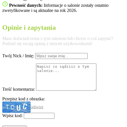
Pewność danych:
Informacje o salonie zostały ostatnio
zweryfikowane i są aktualne na rok 2026.
Opinie i zapytania
Masz doświadczenia z tym salonem lub chcesz o coś zapytać?
Podziel się swoją opinią z innymi użytkownikami!
Twój Nick / Imię:
Treść komentarza:
Przepisz kod z obrazka:
odśwież
Wpisz kod: