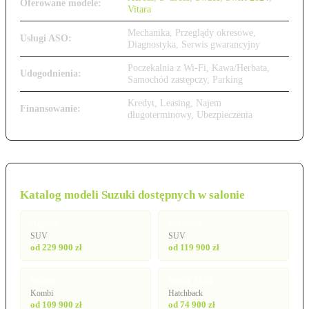
Oferowane modele:
Vitara
Mechanika, Przeglądy okresowe,
Usługi ASO:
Diagnostyka, Serwis gwarancyjny
Poczekalnia z Wi-Fi, Kawa/Herbata,
Udogodnienia:
Samochód zastępczy, Parking
Kredyt, Leasing, Najem
Finansowanie:
długoterminowy, Ubezpieczenia
Katalog modeli Suzuki dostępnych w salonie
Across
S-Cross
SUV
SUV
od 229 900 zł
od 119 900 zł
Swace
Swift 2024
Kombi
Hatchback
od 109 900 zł
od 74 900 zł