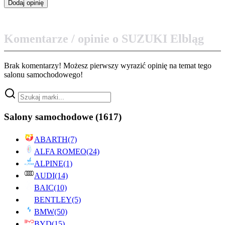
Komentarze / opinie o SUZUKI Elbląg
Brak komentarzy! Możesz pierwszy wyrazić opinię na temat tego
salonu samochodowego!
Salony samochodowe
(1617)
ABARTH
(7)
ALFA ROMEO
(24)
ALPINE
(1)
AUDI
(14)
BAIC
(10)
BENTLEY
(5)
BMW
(50)
BYD
(15)