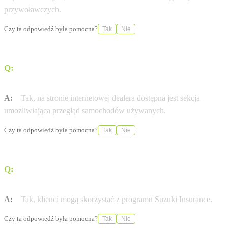
przywoławczych.
Czy ta odpowiedź była pomocna?
Tak
Nie
Q:
Czy w ofercie dealera znajdują się samochody
używane?
A:
Tak, na stronie internetowej dealera dostępna jest sekcja
umożliwiająca przegląd samochodów używanych.
Czy ta odpowiedź była pomocna?
Tak
Nie
Q:
Czy salon oferuje wsparcie w zakresie ubezpieczeń
pojazdów?
A:
Tak, klienci mogą skorzystać z programu Suzuki Insurance.
Czy ta odpowiedź była pomocna?
Tak
Nie