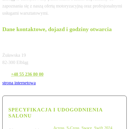
zapoznania się z naszą ofertą motoryzacyjną oraz profesjonalnymi
usługami warsztatowymi.
Dane kontaktowe, dojazd i godziny otwarcia
Gołębiewski
Żuławska 19
82-300 Elbląg
Tel:
+48 55 236 80 00
strona internetowa
SPECYFIKACJA I UDOGODNIENIA
SALONU
Across
,
S-Cross
,
Swace
,
Swift 2024
,