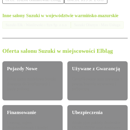
Inne salony Suzuki w województwie warmińsko-mazurskie
Suzuki Ełk - Wasilewski i Syn Sp. z o.o.
Suzuki Olsztyn - Max-Usługa
Oferta salonu Suzuki w miejscowości Elbląg
Pojazdy Nowe
Używane z Gwarancją
Pełna gama modelowa Suzuki
Certyfikowane auta używane z
dostępna do konfiguracji i
pewną historią serwisową i
jazdy próbnej.
techniczną.
Finansowanie
Ubezpieczenia
Leasing, najem
Atrakcyjne pakiety dealerskie
długoterminowy i kredyt
OC/AC/NNW oraz Assistance