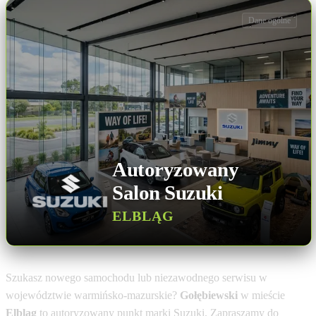
Dane ogólne
Autoryzowany
Salon Suzuki
ELBLĄG
Szukasz nowego samochodu lub niezawodnego serwisu w
województwie warmińsko-mazurskie?
Gołębiewski
w mieście
Elbląg
to autoryzowany punkt marki Suzuki. Zapraszamy do