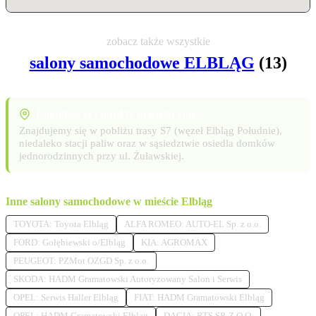
zobacz także wszystkie
salony samochodowe ELBLĄG
(13)
Lokalizacja i punkty orientacyjne
Znajdujemy się w pobliżu trasy S7 (węzeł Elbląg Południe),
niedaleko stacji paliw oraz w sąsiedztwie osiedla domków
jednorodzinnych przy ul. Żuławskiej.
Inne salony samochodowe w mieście Elbląg
TOYOTA: Toyota Elbląg
ALFA ROMEO: AUTO-EL Sp. z o.o.
FORD: Gołębiewski o/Elbląg
KIA: AGROMAX
PEUGEOT: PZMot OZGD Sp. z o.o.
SKODA: HADM Gramatowski Autoryzowany Salon i Serwis
OPEL: Serwis Haller Elbląg
FIAT: HADM Gramatowski Elbląg
OPEL: HADM Gramatowski Elbląg
DACIA: RTS SP. Z O.O.