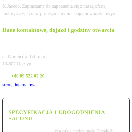
& Jaecoo. Zapraszamy do zapoznania się z naszą ofertą
motoryzacyjną oraz profesjonalnymi usługami warsztatowymi.
Dane kontaktowe, dojazd i godziny otwarcia
Omoda Jaecoo Olsztyn (Resma)
al. Obrońców Tobruku 5
10-607 Olsztyn
Tel:
+48 89 522 02 20
strona internetowa
SPECYFIKACJA I UDOGODNIENIA
SALONU
Wszystkie modele marki Omoda &