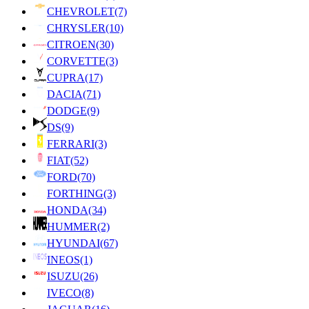
CHEVROLET
(7)
CHRYSLER
(10)
CITROEN
(30)
CORVETTE
(3)
CUPRA
(17)
DACIA
(71)
DODGE
(9)
DS
(9)
FERRARI
(3)
FIAT
(52)
FORD
(70)
FORTHING
(3)
HONDA
(34)
HUMMER
(2)
HYUNDAI
(67)
INEOS
(1)
ISUZU
(26)
IVECO
(8)