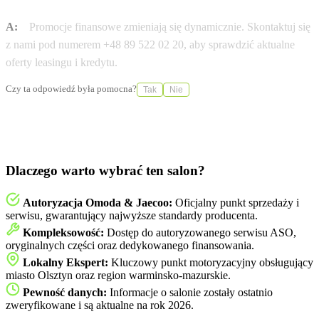
A:
Promocje finansowe zmieniają się dynamicznie. Skontaktuj się
z nami pod numerem +48 89 522 02 20, aby sprawdzić aktualne
oferty leasingu i kredytu.
Czy ta odpowiedź była pomocna?
Tak
Nie
Dlaczego warto wybrać ten salon?
Autoryzacja Omoda & Jaecoo:
Oficjalny punkt sprzedaży i
serwisu, gwarantujący najwyższe standardy producenta.
Kompleksowość:
Dostęp do autoryzowanego serwisu ASO,
oryginalnych części oraz dedykowanego finansowania.
Lokalny Ekspert:
Kluczowy punkt motoryzacyjny obsługujący
miasto Olsztyn oraz region warminsko-mazurskie.
Pewność danych:
Informacje o salonie zostały ostatnio
zweryfikowane i są aktualne na rok 2026.