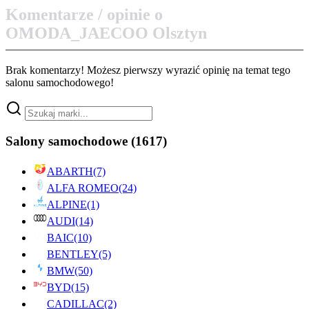
Komentarze / opinie o
OMODA_JAECOO Olsztyn
Brak komentarzy! Możesz pierwszy wyrazić opinię na temat tego
salonu samochodowego!
Salony samochodowe
(1617)
ABARTH
(7)
ALFA ROMEO
(24)
ALPINE
(1)
AUDI
(14)
BAIC
(10)
BENTLEY
(5)
BMW
(50)
BYD
(15)
CADILLAC
(2)