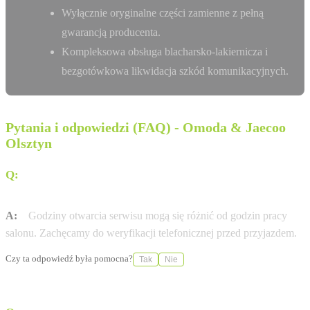
Wyłącznie oryginalne części zamienne z pełną
gwarancją producenta.
Kompleksowa obsługa blacharsko-lakiernicza i
bezgotówkowa likwidacja szkód komunikacyjnych.
Pytania i odpowiedzi (FAQ) - Omoda & Jaecoo
Olsztyn
Q:
W jakich godzinach otwarty jest serwis Omoda &
Jaecoo w mieście Olsztyn?
A:
Godziny otwarcia serwisu mogą się różnić od godzin pracy
salonu. Zachęcamy do weryfikacji telefonicznej przed przyjazdem.
Czy ta odpowiedź była pomocna?
Tak
Nie