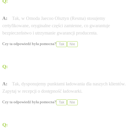
Q:
Czy stosujecie wyłącznie oryginalne części Omoda &
Jaecoo?
A:
Tak, w Omoda Jaecoo Olsztyn (Resma) stosujemy
certyfikowane, oryginalne części zamienne, co gwarantuje
bezpieczeństwo i utrzymanie gwarancji producenta.
Czy ta odpowiedź była pomocna?
Tak
Nie
Q:
Czy w salonie Omoda Jaecoo Olsztyn (Resma)
naładuję auto elektryczne?
A:
Tak, dysponujemy punktami ładowania dla naszych klientów.
Zapytaj w recepcji o dostępność ładowarki.
Czy ta odpowiedź była pomocna?
Tak
Nie
Q:
Czy dostępny jest leasing 0% na wybrane modele
Omoda & Jaecoo?