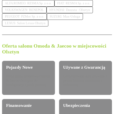
ALFA ROMEO: RESMA Sp. z o.o.
FIAT: RESMA Sp. z o.o.
VOLKSWAGEN: BENEPOL
HYUNDAI: Daszuta - Olsztyn
PEUGEOT: PZMot Sp. z o.o.
SUZUKI: Max-Usługa
LEXUS: Salon Lexus Olsztyn
Oferta salonu Omoda & Jaecoo w miejscowości
Olsztyn
Pojazdy Nowe
Używane z Gwarancją
Pełna gama modelowa Omoda
Certyfikowane auta używane z
& Jaecoo dostępna do
pewną historią serwisową i
konfiguracji i jazdy próbnej.
techniczną.
Finansowanie
Ubezpieczenia