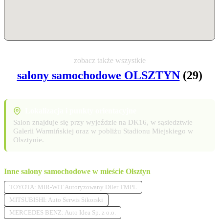
zobacz także wszystkie
salony samochodowe OLSZTYN
(29)
Lokalizacja i punkty orientacyjne
Salon znajduje się przy wyjeździe na DK16, w sąsiedztwie
Galerii Warmińskiej oraz w pobliżu Stadionu Miejskiego w
Olsztynie.
Inne salony samochodowe w mieście Olsztyn
TOYOTA: MIR-WIT Autoryzowany Diler TMPL
MITSUBISHI: Auto Serwis Sikorski
MERCEDES BENZ: Auto Idea Sp. z o.o.