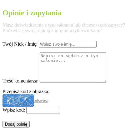
Opinie i zapytania
Masz doświadczenia z tym salonem lub chcesz o coś zapytać?
Podziel się swoją opinią z innymi użytkownikami!
Twój Nick / Imię:
Treść komentarza:
Przepisz kod z obrazka:
odśwież
Wpisz kod: