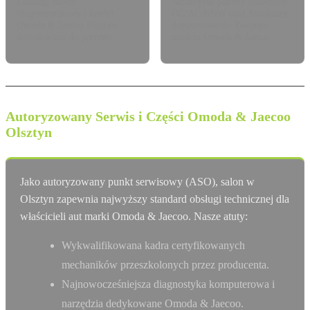
Leasing, najem
Atrakcyjne pakiety dealerskie
długoterminowy i kredyt
OC/AC/NNW oraz Assistance
Omoda & Jaecoo Finance
dopasowane do Twojego
dostosowany do potrzeb.
modelu Omoda & Jaecoo.
Autoryzowany Serwis i Części Omoda & Jaecoo
Olsztyn
Jako autoryzowany punkt serwisowy (ASO), salon w
Olsztyn zapewnia najwyższy standard obsługi technicznej dla
właścicieli aut marki Omoda & Jaecoo. Nasze atuty:
Wykwalifikowana kadra certyfikowanych
mechaników przeszkolonych przez producenta.
Najnowocześniejsza diagnostyka komputerowa i
narzędzia dedykowane Omoda & Jaecoo.