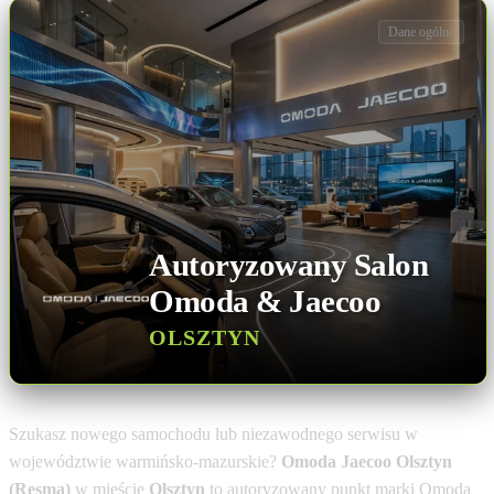
Dane ogólne
Autoryzowany Salon
Omoda & Jaecoo
OLSZTYN
Szukasz nowego samochodu lub niezawodnego serwisu w
województwie warmińsko-mazurskie?
Omoda Jaecoo Olsztyn
(Resma)
w mieście
Olsztyn
to autoryzowany punkt marki Omoda