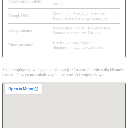
Oferowane modele:
Jaecoo
Mechanika, Przeglądy okresowe,
Usługi ASO:
Diagnostyka, Serwis gwarancyjny
Poczekalnia z Wi-Fi, Kawa/Herbata,
Udogodnienia:
Samochód zastępczy, Parking
Kredyt, Leasing, Najem
Finansowanie:
długoterminowy, Ubezpieczenia
Salon znajduje się w dogodnej lokalizacji, z łatwym dojazdem dla klientów
z miasta Olsztyn oraz okolicznych miejscowości województwa.