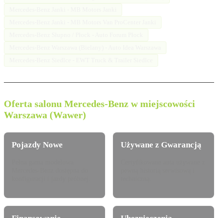
Mercedes-Benz Janki - MB Motors Janki
Mercedes-Benz Janki - MB Motors Van ProCenter Janki
Mercedes-Benz Słupno / Płock - Auto Forum Płock
Mercedes-Benz Warszawa (Bielany) - Auto Idea Warszawa
Mercedes-Benz Siedlce - EWT Truck & Trailer Siedlce
Oferta salonu Mercedes-Benz w miejscowości
Warszawa (Wawer)
Pojazdy Nowe
Używane z Gwarancją
Pełna gama modelowa
Certyfikowane auta używane z
Mercedes-Benz dostępna do
pewną historią serwisową i
konfiguracji i jazdy próbnej.
techniczną.