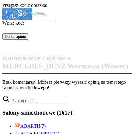
Przepisz kod z obrazka:
odśwież
Wpisz kod:
Komentarze / opinie o
MERCEDES_BENZ Warszawa (Wawer)
Brak komentarzy! Możesz pierwszy wyrazić opinię na temat tego
salonu samochodowego!
Salony samochodowe
(1617)
ABARTH
(7)
ALFA ROMEO
(24)