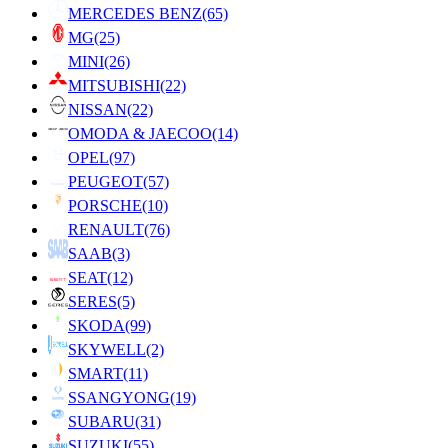
MERCEDES BENZ
(65)
MG
(25)
MINI
(26)
MITSUBISHI
(22)
NISSAN
(22)
OMODA & JAECOO
(14)
OPEL
(97)
PEUGEOT
(57)
PORSCHE
(10)
RENAULT
(76)
SAAB
(3)
SEAT
(12)
SERES
(5)
SKODA
(99)
SKYWELL
(2)
SMART
(11)
SSANGYONG
(19)
SUBARU
(31)
SUZUKI
(55)