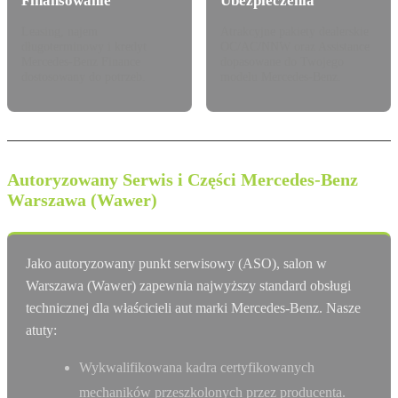
Finansowanie
Ubezpieczenia
Leasing, najem
Atrakcyjne pakiety dealerskie
długoterminowy i kredyt
OC/AC/NNW oraz Assistance
Mercedes-Benz Finance
dopasowane do Twojego
dostosowany do potrzeb.
modelu Mercedes-Benz.
Autoryzowany Serwis i Części Mercedes-Benz
Warszawa (Wawer)
Jako autoryzowany punkt serwisowy (ASO), salon w
Warszawa (Wawer) zapewnia najwyższy standard obsługi
technicznej dla właścicieli aut marki Mercedes-Benz. Nasze
atuty:
Wykwalifikowana kadra certyfikowanych
mechaników przeszkolonych przez producenta.