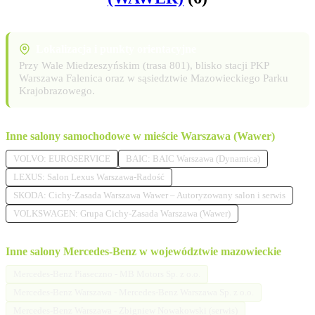
Lokalizacja i punkty orientacyjne
Przy Wale Miedzeszyńskim (trasa 801), blisko stacji PKP
Warszawa Falenica oraz w sąsiedztwie Mazowieckiego Parku
Krajobrazowego.
Inne salony samochodowe w mieście Warszawa (Wawer)
VOLVO: EUROSERVICE
BAIC: BAIC Warszawa (Dynamica)
LEXUS: Salon Lexus Warszawa-Radość
SKODA: Cichy-Zasada Warszawa Wawer – Autoryzowany salon i serwis
VOLKSWAGEN: Grupa Cichy-Zasada Warszawa (Wawer)
Inne salony Mercedes-Benz w województwie mazowieckie
Mercedes-Benz Piaseczno - MB Motors Sp. z o.o.
Mercedes-Benz Warszawa - Mercedes-Benz Warszawa Sp. z o.o.
Mercedes-Benz Warszawa - Zbigniew Nowakowski (serwis)