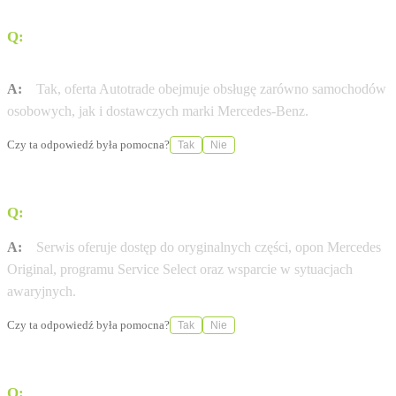
Q:
Czy w placówce można serwisować samochody
dostawcze?
A:
Tak, oferta Autotrade obejmuje obsługę zarówno samochodów
osobowych, jak i dostawczych marki Mercedes-Benz.
Czy ta odpowiedź była pomocna?
Tak
Nie
Q:
Jakie usługi serwisowe są dostępne w tym punkcie?
A:
Serwis oferuje dostęp do oryginalnych części, opon Mercedes
Original, programu Service Select oraz wsparcie w sytuacjach
awaryjnych.
Czy ta odpowiedź była pomocna?
Tak
Nie
Q:
Czy istnieje możliwość rezerwacji wizyty w serwisie