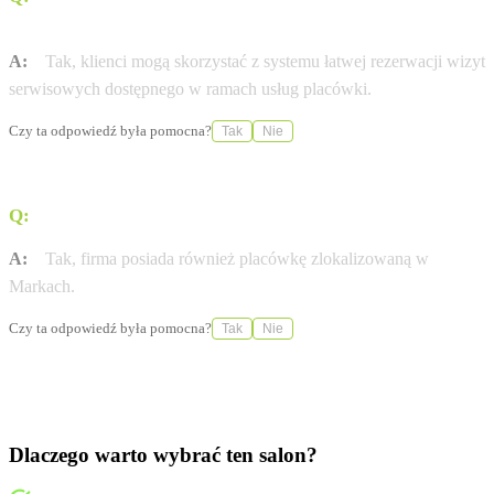
online?
A:
Tak, klienci mogą skorzystać z systemu łatwej rezerwacji wizyt
serwisowych dostępnego w ramach usług placówki.
Czy ta odpowiedź była pomocna?
Tak
Nie
Q:
Czy Autotrade posiada inne lokalizacje poza Aninem?
A:
Tak, firma posiada również placówkę zlokalizowaną w
Markach.
Czy ta odpowiedź była pomocna?
Tak
Nie
Dlaczego warto wybrać ten salon?