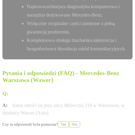
Najnowocześniejsza diagnostyka komputerowa i
narzędzia dedykowane Mercedes-Benz.
Wyłącznie oryginalne części zamienne z pełną
gwarancją producenta.
Kompleksowa obsługa blacharsko-lakiernicza i
bezgotówkowa likwidacja szkód komunikacyjnych.
Pytania i odpowiedzi (FAQ) - Mercedes-Benz
Warszawa (Wawer)
Q:
Gdzie znajduje się salon Autotrade Mercedes-Benz?
A:
Salon mieści się przy ulicy Mrówczej 218 w Warszawie, w
dzielnicy Wawer (Anin).
Czy ta odpowiedź była pomocna?
Tak
Nie