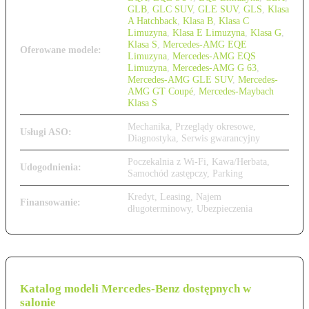
GLB
,
GLC SUV
,
GLE SUV
,
GLS
,
Klasa
A Hatchback
,
Klasa B
,
Klasa C
Limuzyna
,
Klasa E Limuzyna
,
Klasa G
,
Klasa S
,
Mercedes-AMG EQE
Oferowane modele:
Limuzyna
,
Mercedes-AMG EQS
Limuzyna
,
Mercedes-AMG G 63
,
Mercedes-AMG GLE SUV
,
Mercedes-
AMG GT Coupé
,
Mercedes-Maybach
Klasa S
Mechanika, Przeglądy okresowe,
Usługi ASO:
Diagnostyka, Serwis gwarancyjny
Poczekalnia z Wi-Fi, Kawa/Herbata,
Udogodnienia:
Samochód zastępczy, Parking
Kredyt, Leasing, Najem
Finansowanie:
długoterminowy, Ubezpieczenia
Katalog modeli Mercedes-Benz dostępnych w
salonie