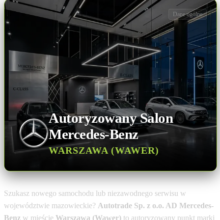
Dane ogólne
Autoryzowany Salon
Mercedes-Benz
WARSZAWA (WAWER)
Szukasz nowego samochodu lub niezawodnego serwisu w
województwie mazowieckie?
Autotrade Sp. z o.o. AD Mercedes-
Benz
w mieście
Warszawa (Wawer)
to autoryzowany punkt marki