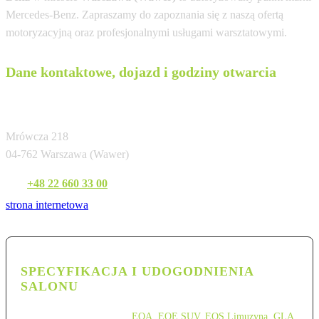
Mercedes-Benz. Zapraszamy do zapoznania się z naszą ofertą
motoryzacyjną oraz profesjonalnymi usługami warsztatowymi.
Dane kontaktowe, dojazd i godziny otwarcia
Autotrade Sp. z o.o. AD Mercedes-Benz
Mrówcza 218
04-762 Warszawa (Wawer)
Tel:
+48 22 660 33 00
strona internetowa
SPECYFIKACJA I UDOGODNIENIA
SALONU
EQA
,
EQE SUV
,
EQS Limuzyna
,
GLA
,