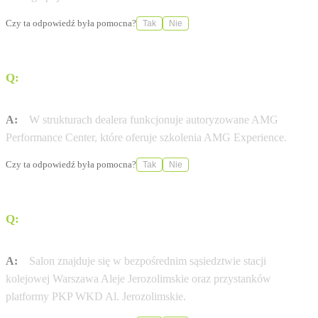
Czy ta odpowiedź była pomocna?
Tak
Nie
Q:
Czy salon posiada autoryzowane centrum dla modeli
sportowych?
A:
W strukturach dealera funkcjonuje autoryzowane AMG
Performance Center, które oferuje szkolenia AMG Experience.
Czy ta odpowiedź była pomocna?
Tak
Nie
Q:
Jak dojechać komunikacją miejską do salonu
Mercedes-Benz przy Gottlieba Daimlera 1?
A:
Salon znajduje się w bezpośrednim sąsiedztwie stacji
kolejowej Warszawa Aleje Jerozolimskie oraz przystanków
platformy PKP WKD Al. Jerozolimskie.