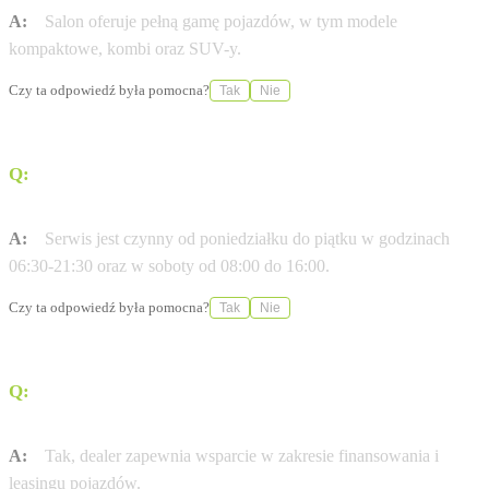
A:
Salon oferuje pełną gamę pojazdów, w tym modele
kompaktowe, kombi oraz SUV-y.
Czy ta odpowiedź była pomocna?
Tak
Nie
Q:
W jakich godzinach pracuje serwis Mercedes-Benz
przy ulicy Gottlieba Daimlera?
A:
Serwis jest czynny od poniedziałku do piątku w godzinach
06:30-21:30 oraz w soboty od 08:00 do 16:00.
Czy ta odpowiedź była pomocna?
Tak
Nie
Q:
Czy w salonie można skorzystać z usług finansowania
zakupu samochodu?
A:
Tak, dealer zapewnia wsparcie w zakresie finansowania i
leasingu pojazdów.