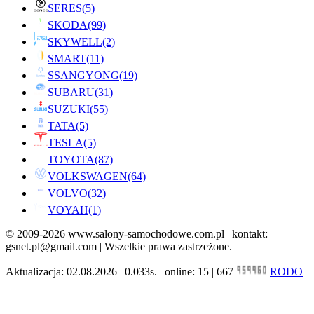
SERES
(5)
SKODA
(99)
SKYWELL
(2)
SMART
(11)
SSANGYONG
(19)
SUBARU
(31)
SUZUKI
(55)
TATA
(5)
TESLA
(5)
TOYOTA
(87)
VOLKSWAGEN
(64)
VOLVO
(32)
VOYAH
(1)
© 2009-2026 www.salony-samochodowe.com.pl | kontakt:
gsnet.pl@gmail.com | Wszelkie prawa zastrzeżone.
Aktualizacja: 02.08.2026 | 0.033s. | online: 15 | 667
RODO