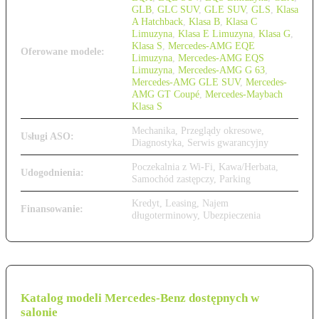
GLB
,
GLC SUV
,
GLE SUV
,
GLS
,
Klasa
A Hatchback
,
Klasa B
,
Klasa C
Limuzyna
,
Klasa E Limuzyna
,
Klasa G
,
Klasa S
,
Mercedes-AMG EQE
Oferowane modele:
Limuzyna
,
Mercedes-AMG EQS
Limuzyna
,
Mercedes-AMG G 63
,
Mercedes-AMG GLE SUV
,
Mercedes-
AMG GT Coupé
,
Mercedes-Maybach
Klasa S
Mechanika, Przeglądy okresowe,
Usługi ASO:
Diagnostyka, Serwis gwarancyjny
Poczekalnia z Wi-Fi, Kawa/Herbata,
Udogodnienia:
Samochód zastępczy, Parking
Kredyt, Leasing, Najem
Finansowanie:
długoterminowy, Ubezpieczenia
Katalog modeli Mercedes-Benz dostępnych w
salonie