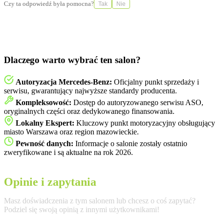
Czy ta odpowiedź była pomocna?
Tak
Nie
Dlaczego warto wybrać ten salon?
Autoryzacja Mercedes-Benz:
Oficjalny punkt sprzedaży i
serwisu, gwarantujący najwyższe standardy producenta.
Kompleksowość:
Dostęp do autoryzowanego serwisu ASO,
oryginalnych części oraz dedykowanego finansowania.
Lokalny Ekspert:
Kluczowy punkt motoryzacyjny obsługujący
miasto Warszawa oraz region mazowieckie.
Pewność danych:
Informacje o salonie zostały ostatnio
zweryfikowane i są aktualne na rok 2026.
Opinie i zapytania
Masz doświadczenia z tym salonem lub chcesz o coś zapytać?
Podziel się swoją opinią z innymi użytkownikami!