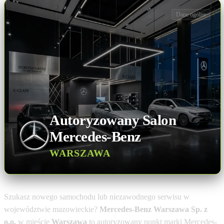
Dane ogólne
Autoryzowany Salon
Mercedes-Benz
WARSZAWA
Szukasz nowego samochodu lub niezawodnego serwisu w
województwie mazowieckie?
Mercedes-Benz Warszawa Sp. z
o.o.
w mieście
Warszawa
to autoryzowany punkt marki Mercedes-