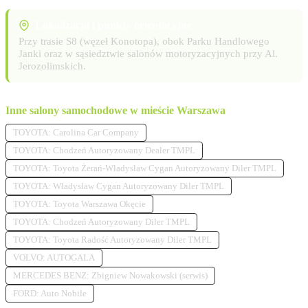
Lokalizacja i punkty orientacyjne
Przy trasie S8 (węzeł Konotopa), obok Parku Handlowego
Janki oraz w sąsiedztwie salonów motoryzacyjnych przy Al.
Jerozolimskich.
Inne salony samochodowe w mieście Warszawa
TOYOTA: Carolina Car Company
TOYOTA: Chodzeń Autoryzowany Dealer TMPL
TOYOTA: Toyota Żerań-Władysław Cygan Autoryzowany Diler TMPL
TOYOTA: Władysław Cygan Autoryzowany Diler TMPL
TOYOTA: Toyota Warszawa Okęcie
TOYOTA: Chodzeń Autoryzowany Diler TMPL
TOYOTA: Toyota Radość Autoryzowany Diler TMPL
VOLVO: AUTOGALA
MERCEDES BENZ: Zbigniew Nowakowski (serwis)
FORD: Auto Nobile