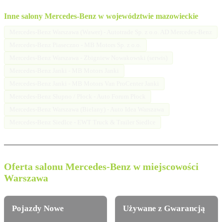
Inne salony Mercedes-Benz w województwie mazowieckie
Mercedes-Benz Warszawa (Wawer) - Autotrade Sp. z o.o. AD Mercedes-Benz
Mercedes-Benz Piaseczno - MB Motors Sp. z o.o.
Mercedes-Benz Warszawa - Zbigniew Nowakowski (serwis)
Mercedes-Benz Janki - MB Motors Janki
Mercedes-Benz Janki - MB Motors Van ProCenter Janki
Mercedes-Benz Słupno / Płock - Auto Forum Płock
Mercedes-Benz Warszawa (Bielany) - Auto Idea Warszawa
Mercedes-Benz Siedlce - EWT Truck & Trailer Siedlce
Oferta salonu Mercedes-Benz w miejscowości
Warszawa
Pojazdy Nowe
Używane z Gwarancją