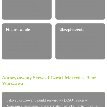
Pełna gama modelowa
Certyfikowane auta używane z
Mercedes-Benz dostępna do
pewną historią serwisową i
konfiguracji i jazdy próbnej.
techniczną.
Finansowanie
Ubezpieczenia
Leasing, najem
Atrakcyjne pakiety dealerskie
długoterminowy i kredyt
OC/AC/NNW oraz Assistance
Mercedes-Benz Finance
dopasowane do Twojego
dostosowany do potrzeb.
modelu Mercedes-Benz.
Autoryzowany Serwis i Części Mercedes-Benz
Warszawa
Jako autoryzowany punkt serwisowy (ASO), salon w
Warszawa zapewnia najwyższy standard obsługi technicznej