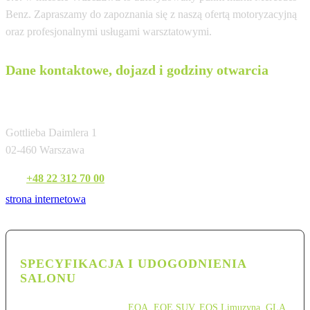
Benz. Zapraszamy do zapoznania się z naszą ofertą motoryzacyjną
oraz profesjonalnymi usługami warsztatowymi.
Dane kontaktowe, dojazd i godziny otwarcia
Mercedes-Benz Warszawa Sp. z o.o.
Gottlieba Daimlera 1
02-460 Warszawa
Tel:
+48 22 312 70 00
strona internetowa
SPECYFIKACJA I UDOGODNIENIA
SALONU
EQA
,
EQE SUV
,
EQS Limuzyna
,
GLA
,