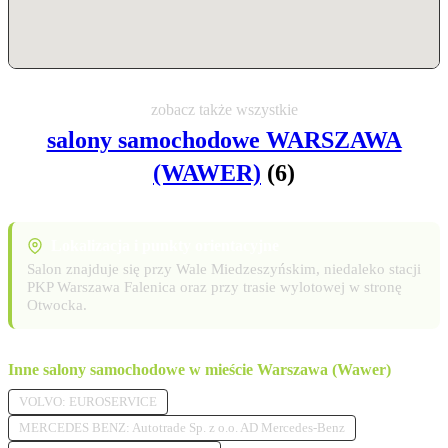
zobacz także wszystkie
salony samochodowe WARSZAWA
(WAWER)
(6)
Lokalizacja i punkty orientacyjne
Salon znajduje się przy Wale Miedzeszyńskim, niedaleko stacji
PKP Warszawa Falenica oraz przy trasie wylotowej w stronę
Otwocka.
Inne salony samochodowe w mieście Warszawa (Wawer)
VOLVO: EUROSERVICE
MERCEDES BENZ: Autotrade Sp. z o.o. AD Mercedes-Benz