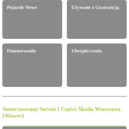
Pojazdy Nowe
Używane z Gwarancją
Pełna gama modelowa Skoda
Certyfikowane auta używane z
dostępna do konfiguracji i
pewną historią serwisową i
jazdy próbnej.
techniczną.
Finansowanie
Ubezpieczenia
Leasing, najem
Atrakcyjne pakiety dealerskie
długoterminowy i kredyt
OC/AC/NNW oraz Assistance
Skoda Finance dostosowany
dopasowane do Twojego
do potrzeb.
modelu Skoda.
Autoryzowany Serwis i Części Skoda Warszawa
(Wawer)