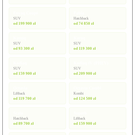
Enyaq Coupé
Fabia
SUV
Hatchback
od 199 900 zł
od 74 850 zł
Kamiq
Karoq
SUV
SUV
od 93 300 zł
od 119 300 zł
Kodiaq
Kodiaq iV (PHEV)
SUV
SUV
od 159 900 zł
od 209 900 zł
Octavia
Octavia Combi
Liftback
Kombi
od 119 700 zł
od 124 500 zł
Scala
Superb
Hatchback
Liftback
od 89 700 zł
od 159 900 zł