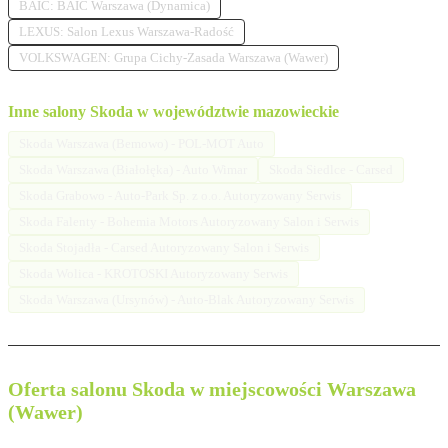
BAIC: BAIC Warszawa (Dynamica)
LEXUS: Salon Lexus Warszawa-Radość
VOLKSWAGEN: Grupa Cichy-Zasada Warszawa (Wawer)
Inne salony Skoda w województwie mazowieckie
Skoda Warszawa (Bemowo) - POL-MOT Auto
Skoda Warszawa (Białołęka) - Auto Wimar
Skoda Siedlce - Carsed
Skoda Grabowo - Auto-Park Sp. z o.o. Autoryzowany Serwis
Skoda Falenty - Bohemia Motors Autoryzowany Salon i Serwis
Skoda Stojadła - Carsed Autoryzowany Salon i Serwis
Skoda Wolica - KROTOSKI Autoryzowany Serwis
Skoda Warszawa (Ursynów) - Auto-Blak Autoryzowany Serwis
Oferta salonu Skoda w miejscowości Warszawa
(Wawer)