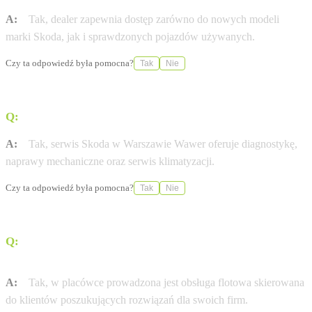
A:
Tak, dealer zapewnia dostęp zarówno do nowych modeli
marki Skoda, jak i sprawdzonych pojazdów używanych.
Czy ta odpowiedź była pomocna?
Tak
Nie
Q:
Czy w serwisie można dokonać napraw klimatyzacji?
A:
Tak, serwis Skoda w Warszawie Wawer oferuje diagnostykę,
naprawy mechaniczne oraz serwis klimatyzacji.
Czy ta odpowiedź była pomocna?
Tak
Nie
Q:
Czy salon obsługuje klientów biznesowych w zakresie
flot?
A:
Tak, w placówce prowadzona jest obsługa flotowa skierowana
do klientów poszukujących rozwiązań dla swoich firm.