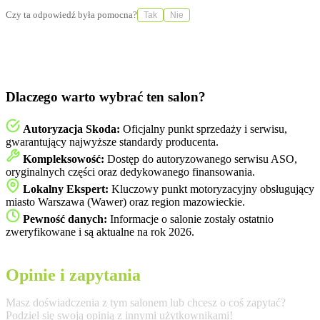
Czy ta odpowiedź była pomocna?
Tak
Nie
Dlaczego warto wybrać ten salon?
Autoryzacja Skoda:
Oficjalny punkt sprzedaży i serwisu,
gwarantujący najwyższe standardy producenta.
Kompleksowość:
Dostęp do autoryzowanego serwisu ASO,
oryginalnych części oraz dedykowanego finansowania.
Lokalny Ekspert:
Kluczowy punkt motoryzacyjny obsługujący
miasto Warszawa (Wawer) oraz region mazowieckie.
Pewność danych:
Informacje o salonie zostały ostatnio
zweryfikowane i są aktualne na rok 2026.
Opinie i zapytania
Masz doświadczenia z tym salonem lub chcesz o coś zapytać?
Podziel się swoją opinią z innymi użytkownikami!