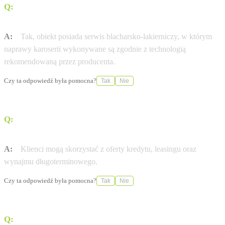
Q:
Czy w salonie Cichy-Zasada Warszawa Wawer można
wykonać naprawy blacharsko-lakiernicze?
A:
Tak, obiekt posiada serwis blacharsko-lakierniczy, w którym
naprawy karoserii wykonywane są zgodnie z technologią
rekomendowaną przez producenta.
Czy ta odpowiedź była pomocna?
Tak
Nie
Q:
Jakie opcje finansowania zakupu samochodu oferuje
ten dealer?
A:
Klienci mogą skorzystać z oferty kredytu, leasingu oraz
wynajmu długoterminowego.
Czy ta odpowiedź była pomocna?
Tak
Nie
Q:
Czy salon posiada w ofercie samochody używane?