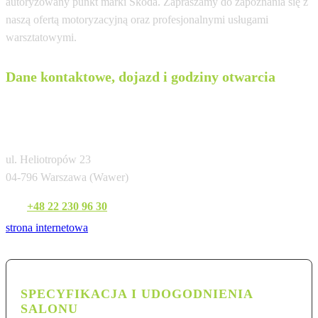
autoryzowany punkt marki Skoda. Zapraszamy do zapoznania się z
naszą ofertą motoryzacyjną oraz profesjonalnymi usługami
warsztatowymi.
Dane kontaktowe, dojazd i godziny otwarcia
Cichy-Zasada Warszawa Wawer –
Autoryzowany salon i serwis
ul. Heliotropów 23
04-796 Warszawa (Wawer)
Tel:
+48 22 230 96 30
strona internetowa
SPECYFIKACJA I UDOGODNIENIA
SALONU