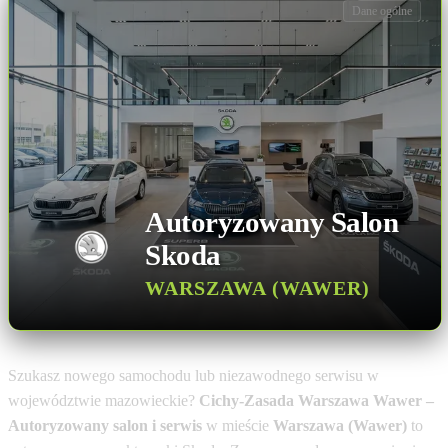
Dane ogólne
Autoryzowany Salon
Skoda
WARSZAWA (WAWER)
Szukasz nowego samochodu lub niezawodnego serwisu w
województwie mazowieckie?
Cichy-Zasada Warszawa Wawer –
Autoryzowany salon i serwis
w mieście
Warszawa (Wawer)
to