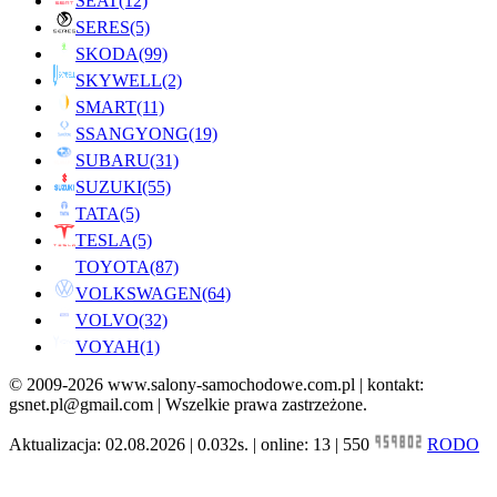
SEAT
(12)
SERES
(5)
SKODA
(99)
SKYWELL
(2)
SMART
(11)
SSANGYONG
(19)
SUBARU
(31)
SUZUKI
(55)
TATA
(5)
TESLA
(5)
TOYOTA
(87)
VOLKSWAGEN
(64)
VOLVO
(32)
VOYAH
(1)
© 2009-2026 www.salony-samochodowe.com.pl | kontakt:
gsnet.pl@gmail.com | Wszelkie prawa zastrzeżone.
Aktualizacja: 02.08.2026 | 0.032s. | online: 13 | 550
RODO