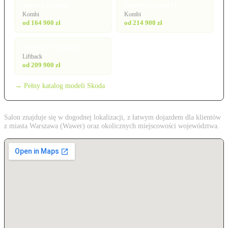
Superb Combi
Superb Combi iV
Kombi
Kombi
od 164 900 zł
od 214 900 zł
Superb iV (PHEV)
Liftback
od 209 900 zł
→ Pełny katalog modeli Skoda
Salon znajduje się w dogodnej lokalizacji, z łatwym dojazdem dla klientów
z miasta Warszawa (Wawer) oraz okolicznych miejscowości województwa.