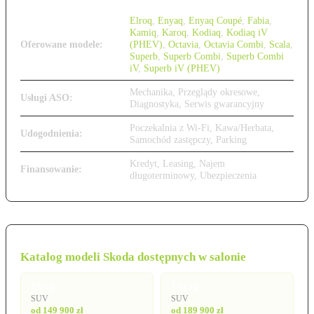
Elroq
,
Enyaq
,
Enyaq Coupé
,
Fabia
,
Kamiq
,
Karoq
,
Kodiaq
,
Kodiaq iV
Oferowane modele:
(PHEV)
,
Octavia
,
Octavia Combi
,
Scala
,
Superb
,
Superb Combi
,
Superb Combi
iV
,
Superb iV (PHEV)
Mechanika, Przeglądy okresowe,
Usługi ASO:
Diagnostyka, Serwis gwarancyjny
Poczekalnia z Wi-Fi, Kawa/Herbata,
Udogodnienia:
Samochód zastępczy, Parking
Kredyt, Leasing, Najem
Finansowanie:
długoterminowy, Ubezpieczenia
Katalog modeli Skoda dostępnych w salonie
Elroq
Enyaq
SUV
SUV
od 149 900 zł
od 189 900 zł