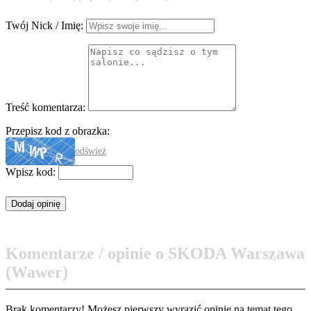
Twój Nick / Imię:
Treść komentarza:
Przepisz kod z obrazka:
odśwież
Wpisz kod:
Komentarze / opinie o SKODA Warszawa
(Wawer)
Brak komentarzy! Możesz pierwszy wyrazić opinię na temat tego