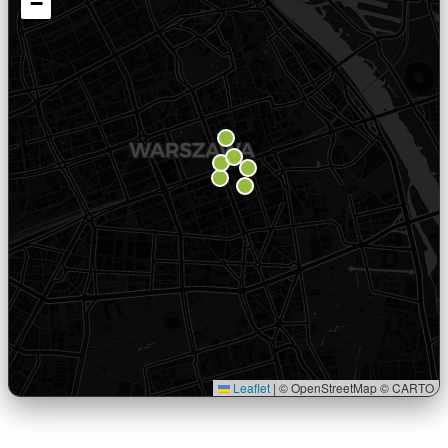
−
Leaflet
|
© OpenStreetMap © CARTO