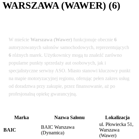
WARSZAWA (WAWER) (6)
Podsumowanie dla lokalizacji: Warszawa (Wawer)
W mieście
Warszawa (Wawer)
funkcjonuje obecnie
6
autoryzowanych salonów samochodowych, reprezentujących
6
różnych marek. Użytkownicy mogą tu znaleźć zarówno
popularne punkty sprzedaży aut osobowych, jak i
specjalistyczne serwisy ASO. Miasto stanowi kluczowy punkt
na mapie motoryzacyjnej regionu, oferując pełen zakres usług
od doradztwa przy zakupie, przez finansowanie, aż po
profesjonalną opiekę gwarancyjną.
Marka
Nazwa Salonu
Lokalizacja
ul. Płowiecka 51,
BAIC Warszawa
BAIC
Warszawa
(Dynamica)
(Wawer)