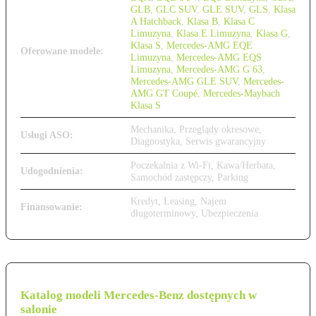
GLB
,
GLC SUV
,
GLE SUV
,
GLS
,
Klasa
A Hatchback
,
Klasa B
,
Klasa C
Limuzyna
,
Klasa E Limuzyna
,
Klasa G
,
Klasa S
,
Mercedes-AMG EQE
Oferowane modele:
Limuzyna
,
Mercedes-AMG EQS
Limuzyna
,
Mercedes-AMG G 63
,
Mercedes-AMG GLE SUV
,
Mercedes-
AMG GT Coupé
,
Mercedes-Maybach
Klasa S
Mechanika, Przeglądy okresowe,
Usługi ASO:
Diagnostyka, Serwis gwarancyjny
Poczekalnia z Wi-Fi, Kawa/Herbata,
Udogodnienia:
Samochód zastępczy, Parking
Kredyt, Leasing, Najem
Finansowanie:
długoterminowy, Ubezpieczenia
Katalog modeli Mercedes-Benz dostępnych w
salonie