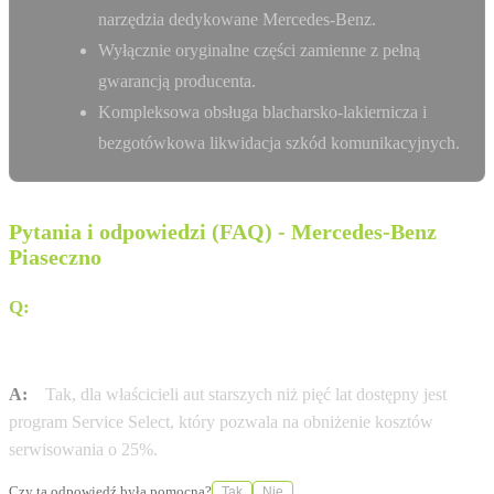
narzędzia dedykowane Mercedes-Benz.
Wyłącznie oryginalne części zamienne z pełną
gwarancją producenta.
Kompleksowa obsługa blacharsko-lakiernicza i
bezgotówkowa likwidacja szkód komunikacyjnych.
Pytania i odpowiedzi (FAQ) - Mercedes-Benz
Piaseczno
Q:
Czy w salonie MB Motors w Piasecznie można
serwisować starsze samochody marki Mercedes-
Benz?
A:
Tak, dla właścicieli aut starszych niż pięć lat dostępny jest
program Service Select, który pozwala na obniżenie kosztów
serwisowania o 25%.
Czy ta odpowiedź była pomocna?
Tak
Nie