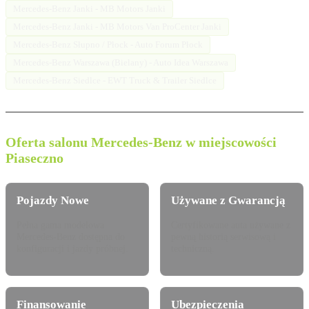
Mercedes-Benz Janki - MB Motors Janki
Mercedes-Benz Janki - MB Motors Van ProCenter Janki
Mercedes-Benz Słupno / Płock - Auto Forum Płock
Mercedes-Benz Warszawa (Bielany) - Auto Idea Warszawa
Mercedes-Benz Siedlce - EWT Truck & Trailer Siedlce
Oferta salonu Mercedes-Benz w miejscowości
Piaseczno
Pojazdy Nowe
Używane z Gwarancją
Pełna gama modelowa
Certyfikowane auta używane z
Mercedes-Benz dostępna do
pewną historią serwisową i
konfiguracji i jazdy próbnej.
techniczną.
Finansowanie
Ubezpieczenia