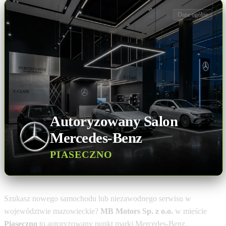
Dane ogólne
Autoryzowany Salon
Mercedes-Benz
PIASECZNO
Szukasz nowego samochodu lub niezawodnego serwisu w
województwie mazowieckie?
MB Motors Sp. z o.o.
w mieście
Piaseczno
to autoryzowany punkt marki Mercedes-Benz.