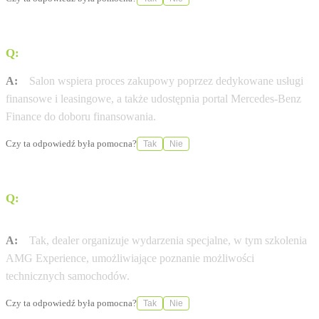
Q:
Jakie usługi finansowe oferuje dealer MB Motors?
A:
Salon wspiera proces zakupowy poprzez dedykowane usługi
finansowe i leasingowe, a także udostępnia portal Mercedes-Benz
Finance do doboru finansowania.
Czy ta odpowiedź była pomocna?
Tak
Nie
Q:
Czy w MB Motors można wziąć udział w szkoleniach
technicznych?
A:
Tak, dealer organizuje wydarzenia specjalne, w tym szkolenia
AMG Experience, umożliwiające poznanie możliwości
technicznych samochodów.
Czy ta odpowiedź była pomocna?
Tak
Nie