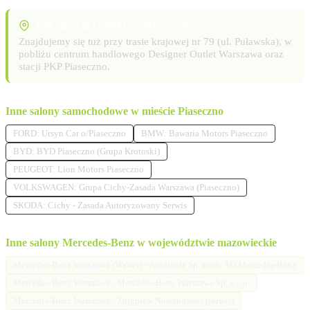
Lokalizacja i punkty orientacyjne
Znajdujemy się tuż przy trasie krajowej nr 79 (ul. Puławska), w
pobliżu centrum handlowego Designer Outlet Warszawa oraz
stacji PKP Piaseczno.
Inne salony samochodowe w mieście Piaseczno
FORD: Ursyn Car o/Piaseczno
BMW: Bawaria Motors Piaseczno
BYD: BYD Piaseczno (Grupa Krotoski)
PEUGEOT: Lion Motors Piaseczno
VOLKSWAGEN: Grupa Cichy-Zasada Warszawa (Piaseczno)
SKODA: Cichy - Zasada Autoryzowany Serwis
Inne salony Mercedes-Benz w województwie mazowieckie
Mercedes-Benz Warszawa (Wawer) - Autotrade Sp. z o.o. AD Mercedes-Benz
Mercedes-Benz Warszawa - Mercedes-Benz Warszawa Sp. z o.o.
Mercedes-Benz Warszawa - Zbigniew Nowakowski (serwis)