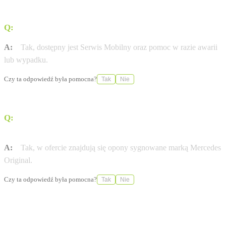
Q:
Czy salon oferuje pomoc w sytuacjach awaryjnych?
A:
Tak, dostępny jest Serwis Mobilny oraz pomoc w razie awarii
lub wypadku.
Czy ta odpowiedź była pomocna?
Tak
Nie
Q:
Czy w MB Motors można zakupić opony dedykowane
dla marki?
A:
Tak, w ofercie znajdują się opony sygnowane marką Mercedes
Original.
Czy ta odpowiedź była pomocna?
Tak
Nie