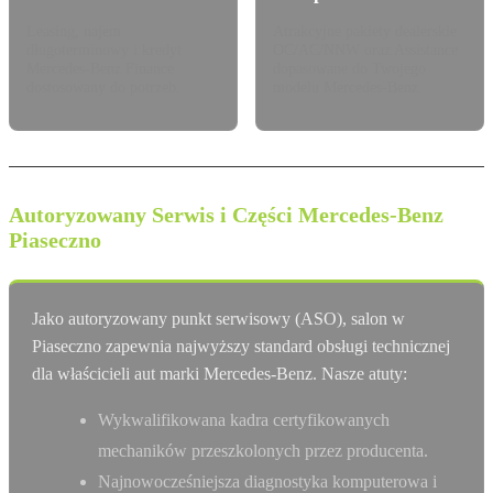
Leasing, najem
Atrakcyjne pakiety dealerskie
długoterminowy i kredyt
OC/AC/NNW oraz Assistance
Mercedes-Benz Finance
dopasowane do Twojego
dostosowany do potrzeb.
modelu Mercedes-Benz.
Autoryzowany Serwis i Części Mercedes-Benz
Piaseczno
Jako autoryzowany punkt serwisowy (ASO), salon w
Piaseczno zapewnia najwyższy standard obsługi technicznej
dla właścicieli aut marki Mercedes-Benz. Nasze atuty:
Wykwalifikowana kadra certyfikowanych
mechaników przeszkolonych przez producenta.
Najnowocześniejsza diagnostyka komputerowa i