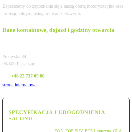
Zapraszamy do zapoznania się z naszą ofertą motoryzacyjną oraz
profesjonalnymi usługami warsztatowymi.
Dane kontaktowe, dojazd i godziny otwarcia
MB Motors Sp. z o.o.
Puławska 34
05-500 Piaseczno
Tel:
+48 22 737 09 88
strona internetowa
SPECYFIKACJA I UDOGODNIENIA
SALONU
EQA
,
EQE SUV
,
EQS Limuzyna
,
GLA
,