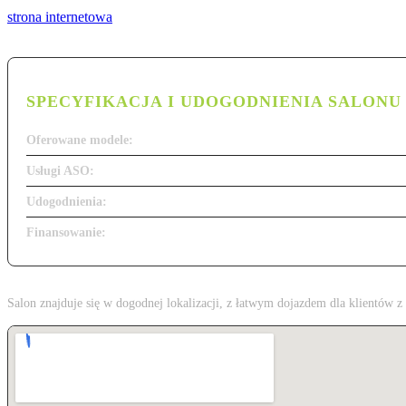
strona internetowa
SPECYFIKACJA I UDOGODNIENIA SALONU
Oferowane modele:
Usługi ASO:
Udogodnienia:
Finansowanie:
Salon znajduje się w dogodnej lokalizacji, z łatwym dojazdem dla klientów