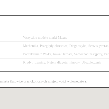
Wszystkie modele marki Maxus
Mechanika, Przeglądy okresowe, Diagnostyka, Serwis gwaran
Poczekalnia z Wi-Fi, Kawa/Herbata, Samochód zastępczy, Par
Kredyt, Leasing, Najem długoterminowy, Ubezpieczenia
 z miasta Katowice oraz okolicznych miejscowości województwa.