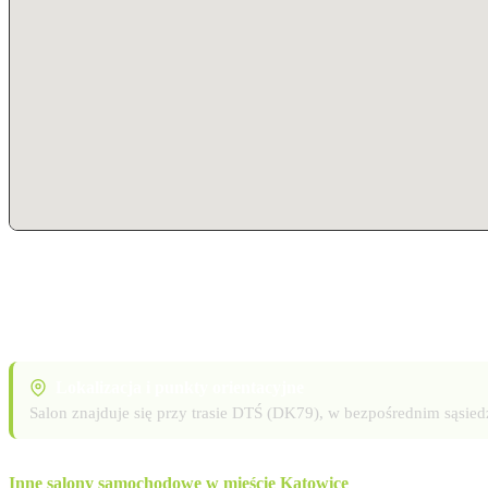
Lokalizacja i punkty orientacyjne
Salon znajduje się przy trasie DTŚ (DK79), w bezpośrednim sąsi
Inne salony samochodowe w mieście Katowice