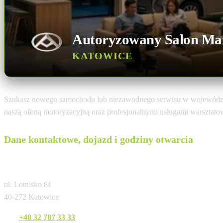
Autoryzowany Salon Ma
KATOWICE
Szukasz nowego samochodu lub niezawodnego serwisu w województ
naszą ofertą motoryzacyjną oraz profesjonalnymi usługami warsztat
Dane kontaktowe, dojazd i godziny otwarcia
Maxus Katowice (MM Cars)
ul. Lotnisko 81
40-272 Katowice
Tel:
+48 32 787 33 33