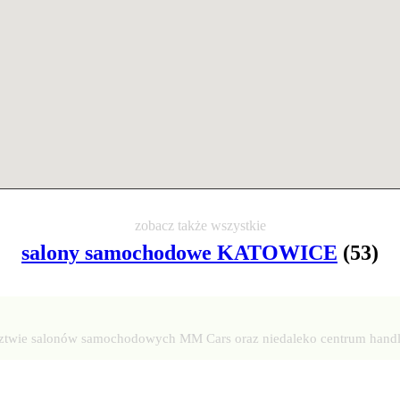
zobacz także wszystkie
salony samochodowe KATOWICE
(53)
edztwie salonów samochodowych MM Cars oraz niedaleko centrum handl