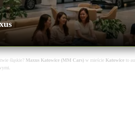
xus
wie śląskie?
Maxus Katowice (MM Cars)
w mieście
Katowice
to au
owymi.