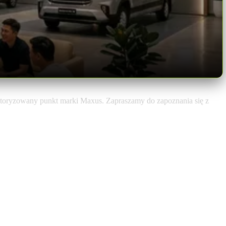
toryzowany punkt marki Maxus. Zapraszamy do zapoznania się z