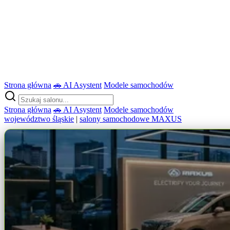
Strona główna
🚗 AI Asystent
Modele samochodów
Strona główna
🚗 AI Asystent
Modele samochodów
województwo śląskie
|
salony samochodowe MAXUS