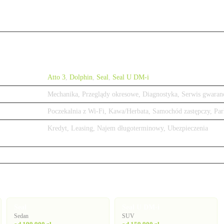
Atto 3
,
Dolphin
,
Seal
,
Seal U DM-i
Mechanika, Przeglądy okresowe, Diagnostyka, Serwis gwaran
Poczekalnia z Wi-Fi, Kawa/Herbata, Samochód zastępczy, Par
Kredyt, Leasing, Najem długoterminowy, Ubezpieczenia
Seal
Seal U DM-i
Sedan
SUV