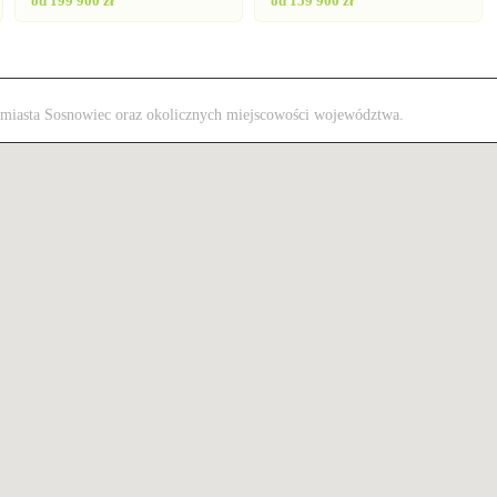
od 199 900 zł
od 159 900 zł
 z miasta Sosnowiec oraz okolicznych miejscowości województwa.