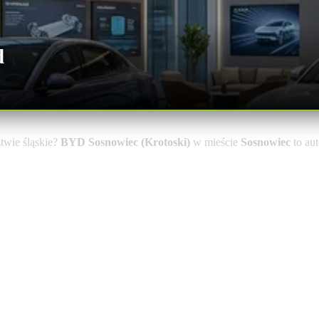
d
wie śląskie?
BYD Sosnowiec (Krotoski)
w mieście
Sosnowiec
to au