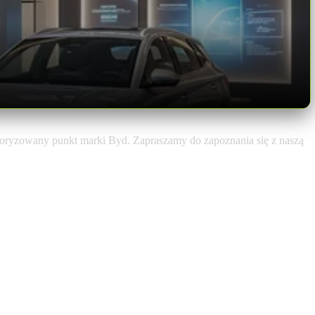
toryzowany punkt marki Byd. Zapraszamy do zapoznania się z naszą