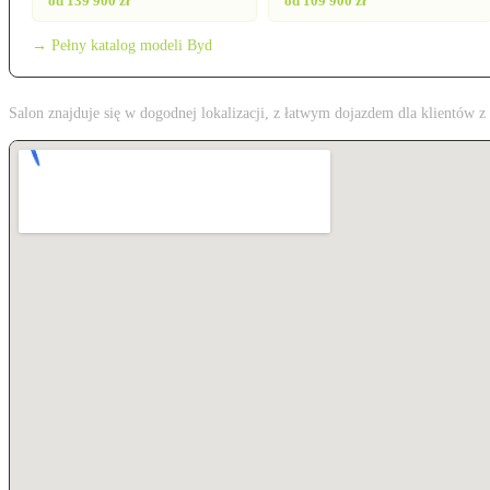
od 139 900 zł
od 109 900 zł
→ Pełny katalog modeli Byd
Salon znajduje się w dogodnej lokalizacji, z łatwym dojazdem dla klientów