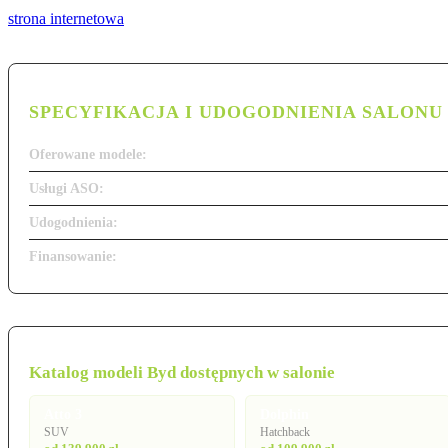
strona internetowa
SPECYFIKACJA I UDOGODNIENIA SALONU
Oferowane modele:
Usługi ASO:
Udogodnienia:
Finansowanie:
Katalog modeli Byd dostępnych w salonie
Atto 3
Dolphin
SUV
Hatchback