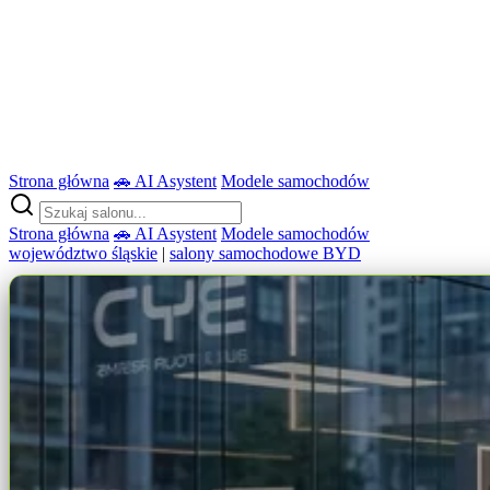
Strona główna
🚗 AI Asystent
Modele samochodów
Strona główna
🚗 AI Asystent
Modele samochodów
województwo śląskie
|
salony samochodowe BYD