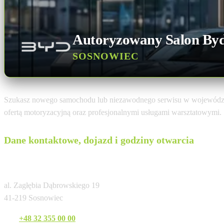
Autoryzowany Salon By
SOSNOWIEC
Szukasz nowego samochodu lub niezawodnego serwisu w województ
ofertą motoryzacyjną oraz profesjonalnymi usługami warsztatowymi.
Dane kontaktowe, dojazd i godziny otwarcia
BYD Sosnowiec (Krotoski)
al. Zagłębia Dąbrowskiego 19
41-219 Sosnowiec
Tel:
+48 32 355 00 00