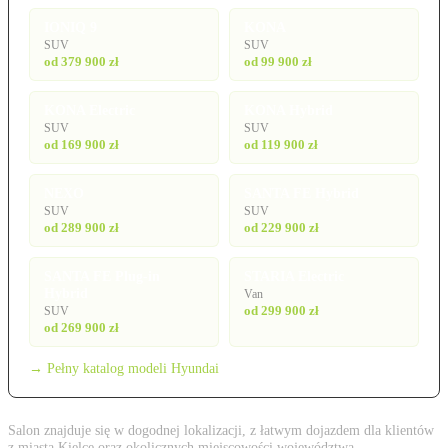
IONIQ 9
KONA
SUV
SUV
od 379 900 zł
od 99 900 zł
KONA Electric
KONA Hybrid
SUV
SUV
od 169 900 zł
od 119 900 zł
NEXO
SANTA FE Hybrid
SUV
SUV
od 289 900 zł
od 229 900 zł
SANTA FE Plug-in
STARIA Electric
Hybrid
Van
od 299 900 zł
SUV
od 269 900 zł
→ Pełny katalog modeli Hyundai
Salon znajduje się w dogodnej lokalizacji, z łatwym dojazdem dla klientów
z miasta Kielce oraz okolicznych miejscowości województwa.