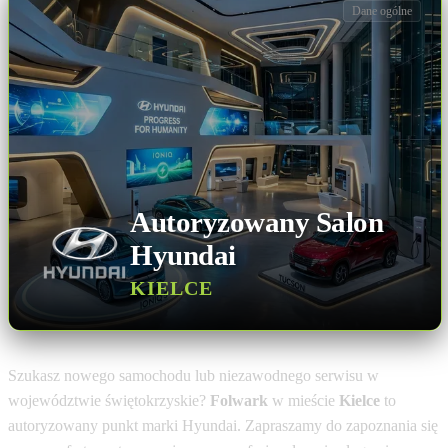
Dane ogólne
Autoryzowany Salon
Hyundai
KIELCE
Szukasz nowego samochodu lub niezawodnego serwisu w
województwie świętokrzyskie?
Folwark
w mieście
Kielce
to
autoryzowany punkt marki Hyundai. Zapraszamy do zapoznania się