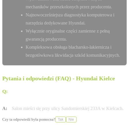
mechaników przeszkolonych przez producenta.
Najnowocześniejsza diagnostyka komputerowa i
narzędzia dedykowane Hyundai.
Wyłącznie oryginalne części zamienne z pełną
gwarancją producenta.
Kompleksowa obsługa blacharsko-lakiernicza i
bezgotówkowa likwidacja szkód komunikacyjnych.
Pytania i odpowiedzi (FAQ) - Hyundai Kielce
Q:
Gdzie znajduje się salon Hyundai Folwark w
Kielcach?
A:
Salon mieści się przy ulicy Sandomierskiej 233A w Kielcach.
Czy ta odpowiedź była pomocna?
Tak
Nie