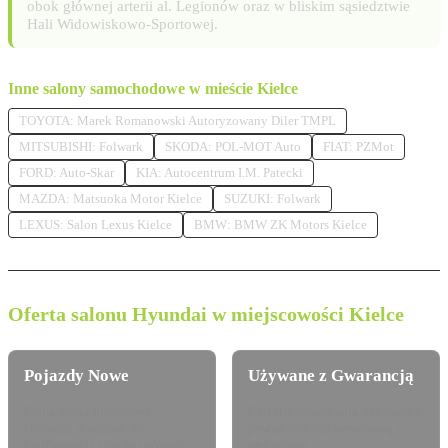
obok głównej arterii al. Legionów oraz w bliskim sąsiedztwie
Hali Widowiskowo-Sportowej.
Inne salony samochodowe w mieście Kielce
TOYOTA: Marek Romanowski Autoryzowany Diler TMPL
MITSUBISHI: Folwark
SKODA: POL-MOT Auto
FIAT: PZMot
FORD: Auto-Skar
KIA: Autocentrum I.M. Patecki
MAZDA: Matsuoka Motor Kielce
SUZUKI: Folwark
LEXUS: Salon Lexus Kielce
BMW: BMW ZK Motors Kielce
Oferta salonu Hyundai w miejscowości Kielce
Pojazdy Nowe
Używane z Gwarancją
Pełna gama modelowa
Certyfikowane auta używane z
Hyundai dostępna do
pewną historią serwisową i
konfiguracji i jazdy próbnej.
techniczną.