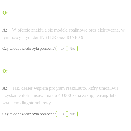
Q:
Jakie modele Hyundaia są aktualnie dostępne w
ofercie?
A:
W ofercie znajdują się modele spalinowe oraz elektryczne, w
tym nowy Hyundai INSTER oraz IONIQ 9.
Czy ta odpowiedź była pomocna?
Tak
Nie
Q:
Czy salon oferuje wsparcie w zakresie finansowania
pojazdów elektrycznych?
A:
Tak, dealer wspiera program NaszEauto, który umożliwia
uzyskanie dofinansowania do 40 000 zł na zakup, leasing lub
wynajem długoterminowy.
Czy ta odpowiedź była pomocna?
Tak
Nie