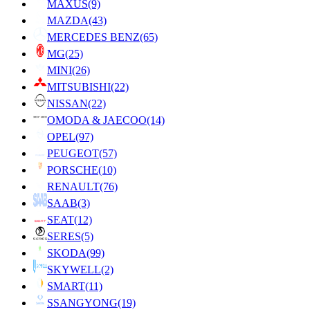
MAXUS
(9)
MAZDA
(43)
MERCEDES BENZ
(65)
MG
(25)
MINI
(26)
MITSUBISHI
(22)
NISSAN
(22)
OMODA & JAECOO
(14)
OPEL
(97)
PEUGEOT
(57)
PORSCHE
(10)
RENAULT
(76)
SAAB
(3)
SEAT
(12)
SERES
(5)
SKODA
(99)
SKYWELL
(2)
SMART
(11)
SSANGYONG
(19)