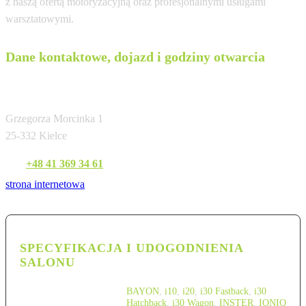
z naszą ofertą motoryzacyjną oraz profesjonalnymi usługami
warsztatowymi.
Dane kontaktowe, dojazd i godziny otwarcia
Folwark
Grzegorza Morcinka 1
25-332 Kielce
Tel:
+48 41 369 34 61
strona internetowa
SPECYFIKACJA I UDOGODNIENIA
SALONU
BAYON
,
i10
,
i20
,
i30 Fastback
,
i30
Hatchback
,
i30 Wagon
,
INSTER
,
IONIQ