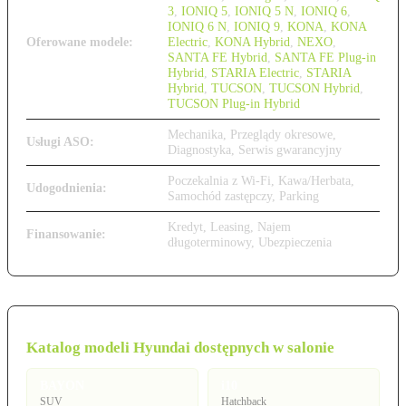
3
,
IONIQ 5
,
IONIQ 5 N
,
IONIQ 6
,
IONIQ 6 N
,
IONIQ 9
,
KONA
,
KONA
Oferowane modele:
Electric
,
KONA Hybrid
,
NEXO
,
SANTA FE Hybrid
,
SANTA FE Plug-in
Hybrid
,
STARIA Electric
,
STARIA
Hybrid
,
TUCSON
,
TUCSON Hybrid
,
TUCSON Plug-in Hybrid
Mechanika, Przeglądy okresowe,
Usługi ASO:
Diagnostyka, Serwis gwarancyjny
Poczekalnia z Wi-Fi, Kawa/Herbata,
Udogodnienia:
Samochód zastępczy, Parking
Kredyt, Leasing, Najem
Finansowanie:
długoterminowy, Ubezpieczenia
Katalog modeli Hyundai dostępnych w salonie
BAYON
i10
SUV
Hatchback