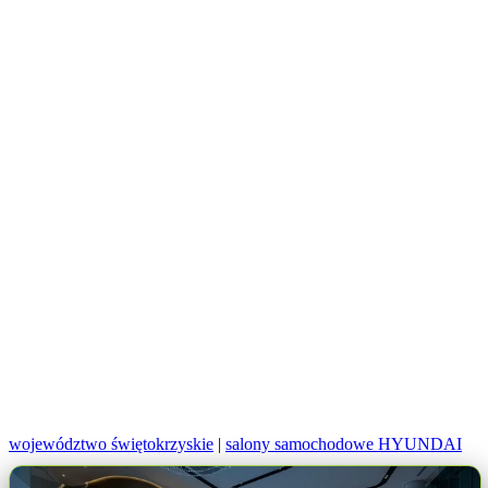
województwo świętokrzyskie
|
salony samochodowe HYUNDAI