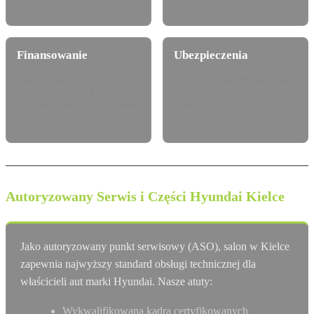
Finansowanie
Ubezpieczenia
Leasing, najem
Atrakcyjne pakiety dealerskie
długoterminowy i kredyt
OC/AC/NNW oraz Assistance
Hyundai Finance dostosowany
dopasowane do Twojego
do potrzeb.
modelu Hyundai.
Autoryzowany Serwis i Części Hyundai Kielce
Jako autoryzowany punkt serwisowy (ASO), salon w Kielce
zapewnia najwyższy standard obsługi technicznej dla
właścicieli aut marki Hyundai. Nasze atuty:
Wykwalifikowana kadra certyfikowanych