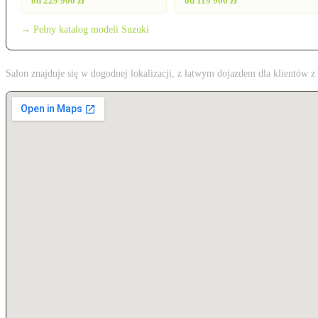
od 229 900 zł
od 119 900 zł
→ Pełny katalog modeli Suzuki
Salon znajduje się w dogodnej lokalizacji, z łatwym dojazdem dla klientów 