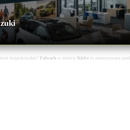
zuki
wie świętokrzyskie?
Folwark
w mieście
Kielce
to autoryzowany punkt