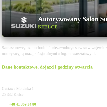
Autoryzowany Salon Su
KIELCE
Szukasz nowego samochodu lub niezawodnego serwisu w województ
motoryzacyjną oraz profesjonalnymi usługami warsztatowymi.
Dane kontaktowe, dojazd i godziny otwarcia
Folwark
Gustawa Morcinka 1
25-332 Kielce
Tel:
+48 41 369 34 80