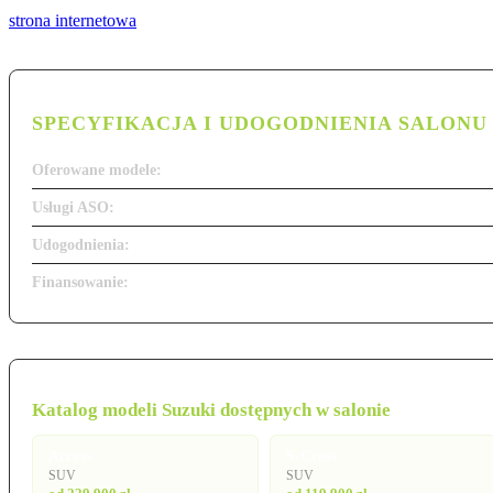
strona internetowa
SPECYFIKACJA I UDOGODNIENIA SALONU
Oferowane modele:
Usługi ASO:
Udogodnienia:
Finansowanie:
Katalog modeli Suzuki dostępnych w salonie
Across
S-Cross
SUV
SUV