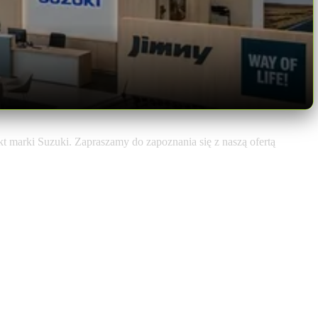
 marki Suzuki. Zapraszamy do zapoznania się z naszą ofertą