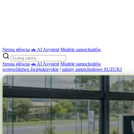
Strona główna
🚗 AI Asystent
Modele samochodów
Strona główna
🚗 AI Asystent
Modele samochodów
województwo świętokrzyskie
|
salony samochodowe SUZUKI