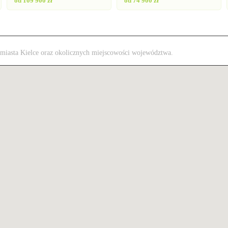
od 109 900 zł
od 74 900 zł
z miasta Kielce oraz okolicznych miejscowości województwa.