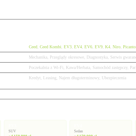
Ceed
,
Ceed Kombi
,
EV3
,
EV4
,
EV6
,
EV9
,
K4
,
Niro
,
Picanto
Mechanika, Przeglądy okresowe, Diagnostyka, Serwis gwaran
Poczekalnia z Wi-Fi, Kawa/Herbata, Samochód zastępczy, Par
Kredyt, Leasing, Najem długoterminowy, Ubezpieczenia
EV3
EV4
SUV
Sedan