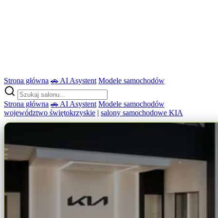
Strona główna
🚗 AI Asystent
Modele samochodów
Strona główna
🚗 AI Asystent
Modele samochodów
województwo świętokrzyskie
|
salony samochodowe KIA