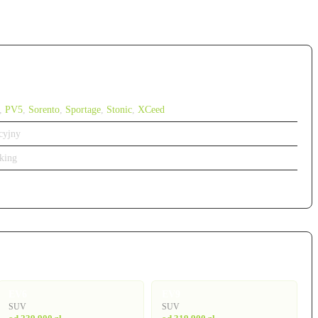
,
PV5
,
Sorento
,
Sportage
,
Stonic
,
XCeed
cyjny
king
EV6
EV9
SUV
SUV