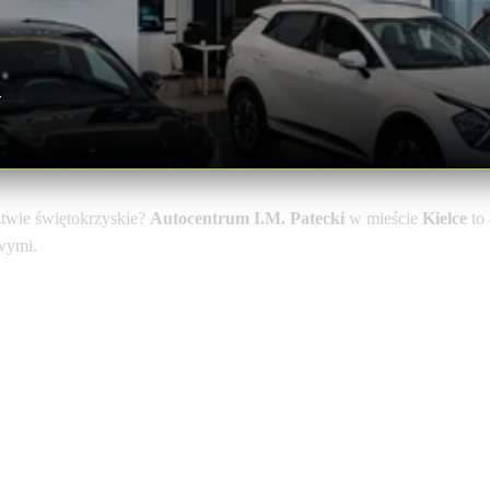
a
wie świętokrzyskie?
Autocentrum I.M. Patecki
w mieście
Kielce
to 
owymi.