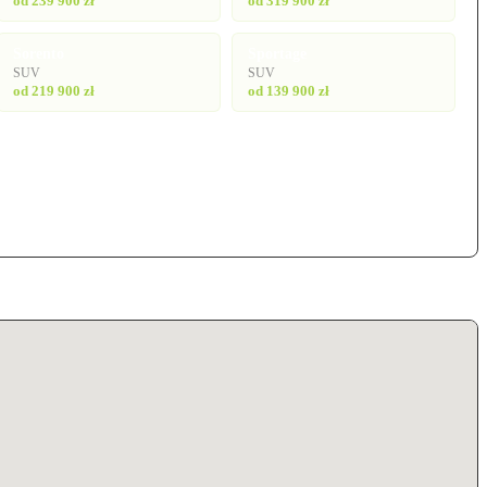
od 239 900 zł
od 319 900 zł
Sorento
Sportage
SUV
SUV
od 219 900 zł
od 139 900 zł