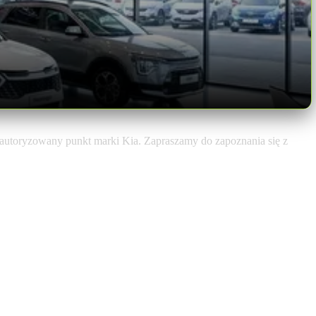
autoryzowany punkt marki Kia. Zapraszamy do zapoznania się z