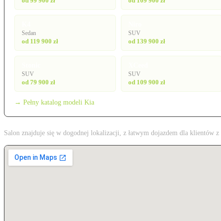
od 99 900 zł
od 109 900 zł
K4
Niro
Sedan
SUV
od 119 900 zł
od 139 900 zł
Stonic
XCeed
SUV
SUV
od 79 900 zł
od 109 900 zł
→ Pełny katalog modeli Kia
Salon znajduje się w dogodnej lokalizacji, z łatwym dojazdem dla klientów 