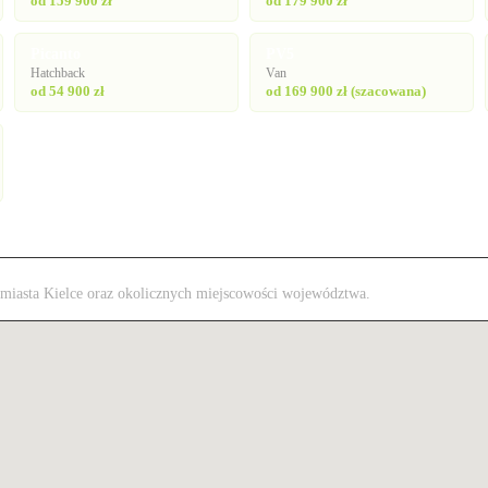
od 159 900 zł
od 179 900 zł
Picanto
PV5
Hatchback
Van
od 54 900 zł
od 169 900 zł (szacowana)
z miasta Kielce oraz okolicznych miejscowości województwa.