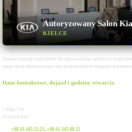
Autoryzowany Salon Ki
KIELCE
Szukasz nowego samochodu lub niezawodnego serwisu w województ
naszą ofertą motoryzacyjną oraz profesjonalnymi usługami warsztat
Dane kontaktowe, dojazd i godziny otwarcia
Autocentrum I.M. Patecki
1 Maja 254
25-614 Kielce
Tel:
+48 41 345 25 25, +48 41 345 88 22