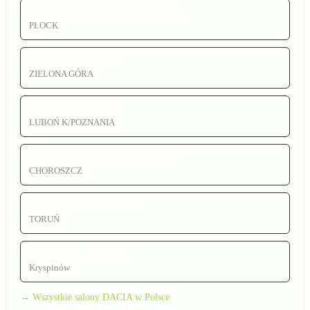
ADAMOWSCY GROUP SP. Z O.O.
PŁOCK
ANABO SP. Z O.O.
ZIELONA GÓRA
AUTO COMPOL SA
LUBOŃ K/POZNANIA
AUTO FUS GROUP SP. Z O. O.
CHOROSZCZ
AUTO REVE SP. Z O.O.
TORUŃ
Auto Spektrum Bielany
Kryspinów
→ Wszystkie salony DACIA w Polsce