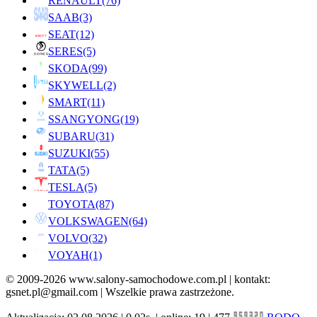
RENAULT
(76)
SAAB
(3)
SEAT
(12)
SERES
(5)
SKODA
(99)
SKYWELL
(2)
SMART
(11)
SSANGYONG
(19)
SUBARU
(31)
SUZUKI
(55)
TATA
(5)
TESLA
(5)
TOYOTA
(87)
VOLKSWAGEN
(64)
VOLVO
(32)
VOYAH
(1)
© 2009-2026 www.salony-samochodowe.com.pl | kontakt:
gsnet.pl@gmail.com | Wszelkie prawa zastrzeżone.