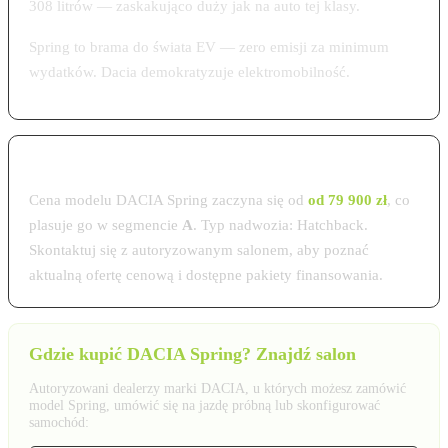
308 litrów — zaskakująco duży jak na auto tej klasy.
Spring to brama do świata EV — zero emisji za minimum
wydatków. Dacia demokratyzuje elektromobilność.
Cena DACIA Spring w Polsce 2026
Cena modelu DACIA Spring zaczyna się od
od 79 900 zł
, co
plasuje go w segmencie
A
. Typ nadwozia: Hatchback.
Skontaktuj się z autoryzowanym salonem, aby poznać
aktualną ofertę cenową i dostępne pakiety finansowania.
Gdzie kupić DACIA Spring? Znajdź salon
Autoryzowani dealerzy marki DACIA, u których możesz zamówić
model Spring, umówić się na jazdę próbną lub skonfigurować
samochód: