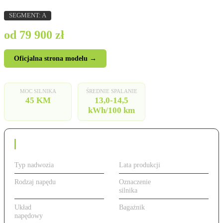
SEGMENT: A
od 79 900 zł
Oficjalna strona modelu →
MOC SILNIKA
ŚREDNIE SPALANIE
45 KM
13,0-14,5
kWh/100 km
Dane techniczne
Typ nadwozia
Hatchback
Lata produkcji
2024-
Rodzaj napędu
Elektryczny
Oznaczenie
45 KM,
silnika
elektryczny
Układ
Przedni
Bagażnik
308 l
napędowy
(FWD)