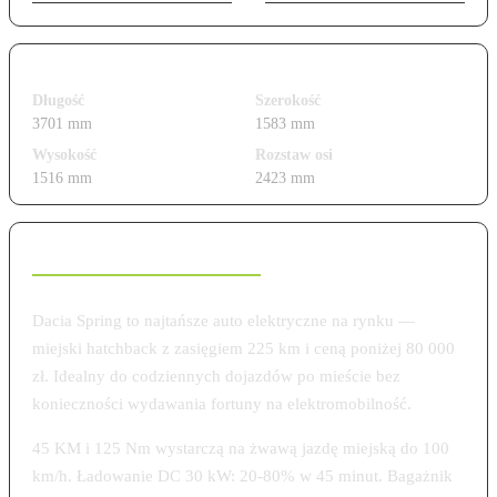
Wymiary i gabaryty
Długość
Szerokość
3701 mm
1583 mm
Wysokość
Rozstaw osi
1516 mm
2423 mm
Charakterystyka modelu
Dacia Spring to najtańsze auto elektryczne na rynku —
miejski hatchback z zasięgiem 225 km i ceną poniżej 80 000
zł. Idealny do codziennych dojazdów po mieście bez
konieczności wydawania fortuny na elektromobilność.
45 KM i 125 Nm wystarczą na żwawą jazdę miejską do 100
km/h. Ładowanie DC 30 kW: 20-80% w 45 minut. Bagażnik