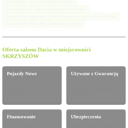
Dacia Tarnów - Dacia Auto Spektrum Tarnów
Dacia Nowy Sącz - Dacia Auto Spektrum Nowy Sącz
Dacia Kraków - Autoremo
Dacia Kryspinów - Auto Spektrum Bielany
Dacia NOWY TARG - PHU ANNDORA SP. Z O.O.
Oferta salonu Dacia w miejscowości
SKRZYSZÓW
Pojazdy Nowe
Używane z Gwarancją
Pełna gama modelowa Dacia
Certyfikowane auta używane z
dostępna do konfiguracji i
pewną historią serwisową i
jazdy próbnej.
techniczną.
Finansowanie
Ubezpieczenia
Leasing, najem
Atrakcyjne pakiety dealerskie