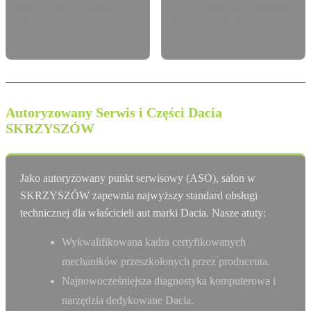
długoterminowy i kredyt
OC/AC/NNW oraz Assistance
Dacia Finance dostosowany do
dopasowane do Twojego
potrzeb.
modelu Dacia.
Autoryzowany Serwis i Części Dacia
SKRZYSZÓW
Jako autoryzowany punkt serwisowy (ASO), salon w
SKRZYSZÓW zapewnia najwyższy standard obsługi
technicznej dla właścicieli aut marki Dacia. Nasze atuty:
Wykwalifikowana kadra certyfikowanych
mechaników przeszkolonych przez producenta.
Najnowocześniejsza diagnostyka komputerowa i
narzędzia dedykowane Dacia.