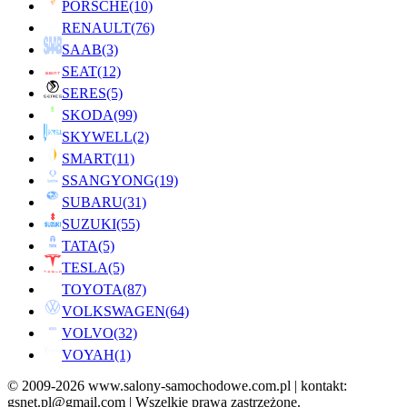
PORSCHE
(10)
RENAULT
(76)
SAAB
(3)
SEAT
(12)
SERES
(5)
SKODA
(99)
SKYWELL
(2)
SMART
(11)
SSANGYONG
(19)
SUBARU
(31)
SUZUKI
(55)
TATA
(5)
TESLA
(5)
TOYOTA
(87)
VOLKSWAGEN
(64)
VOLVO
(32)
VOYAH
(1)
© 2009-2026 www.salony-samochodowe.com.pl | kontakt:
gsnet.pl@gmail.com | Wszelkie prawa zastrzeżone.