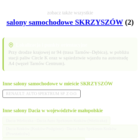
zobacz także wszystkie
salony samochodowe SKRZYSZÓW
(2)
Lokalizacja i punkty orientacyjne
Przy drodze krajowej nr 94 (trasa Tarnów–Dębica), w pobliżu
stacji paliw Circle K oraz w sąsiedztwie wjazdu na autostradę
A4 (węzeł Tarnów Centrum).
Inne salony samochodowe w mieście SKRZYSZÓW
RENAULT: AUTO SPEKTRUM SP. Z O.O.
Inne salony Dacia w województwie małopolskie
Dacia Wieliczka - Dacia Auto Spektrum Kraków (Wieliczka)
Dacia Kraków (Kraków-Podgórze) - Dacia Auto Spektrum Kraków
(Powstańców)