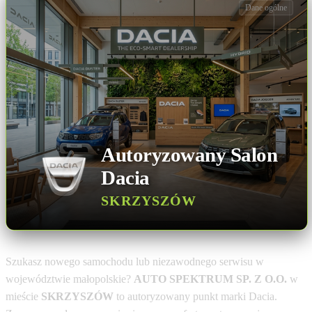
Dane ogólne
Autoryzowany Salon
Dacia
SKRZYSZÓW
Szukasz nowego samochodu lub niezawodnego serwisu w
województwie małopolskie?
AUTO SPEKTRUM SP. Z O.O.
w
mieście
SKRZYSZÓW
to autoryzowany punkt marki Dacia.