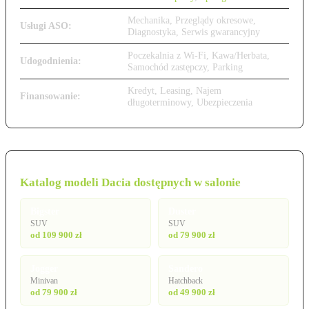
Mechanika, Przeglądy okresowe,
Usługi ASO:
Diagnostyka, Serwis gwarancyjny
Poczekalnia z Wi-Fi, Kawa/Herbata,
Udogodnienia:
Samochód zastępczy, Parking
Kredyt, Leasing, Najem
Finansowanie:
długoterminowy, Ubezpieczenia
Katalog modeli Dacia dostępnych w salonie
Bigster
Duster
SUV
SUV
od 109 900 zł
od 79 900 zł
Jogger
Sandero
Minivan
Hatchback
od 79 900 zł
od 49 900 zł