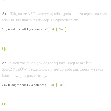
SPEKTRUM SP. Z O.O. oferuje samochody zastępcze?
A:
Tak, nasze ASO zazwyczaj udostępnia auta zastępcze na czas
serwisu. Prosimy o rezerwację z wyprzedzeniem.
Czy ta odpowiedź była pomocna?
Tak
Nie
Q:
Jak dojechać do salonu AUTO SPEKTRUM SP. Z O.O.
przy ul. ŁADNA 82 B?
A:
Salon znajduje się w dogodnej lokalizacji w mieście
SKRZYSZÓW. Szczegółową mapę dojazdu znajdziesz w sekcji
kontaktowej na górze strony.
Czy ta odpowiedź była pomocna?
Tak
Nie
Q:
Gdzie sprawdzę historię serwisową mojej Dacia?