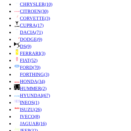
CHRYSLER
(10)
CITROEN
(30)
CORVETTE
(3)
CUPRA
(17)
DACIA
(71)
DODGE
(9)
DS
(9)
FERRARI
(3)
FIAT
(52)
FORD
(70)
FORTHING
(3)
HONDA
(34)
HUMMER
(2)
HYUNDAI
(67)
INEOS
(1)
ISUZU
(26)
IVECO
(8)
JAGUAR
(16)
JEEP
(32)