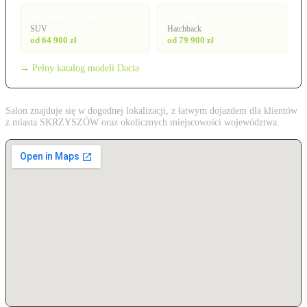
Sandero Stepway
Spring
SUV
Hatchback
od 64 900 zł
od 79 900 zł
→ Pełny katalog modeli Dacia
Salon znajduje się w dogodnej lokalizacji, z łatwym dojazdem dla klientów
z miasta SKRZYSZÓW oraz okolicznych miejscowości województwa.