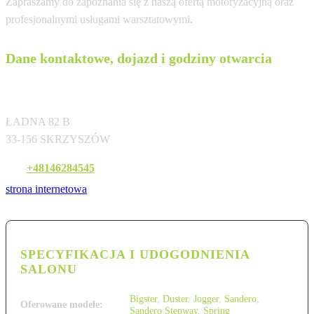
Zapraszamy do zapoznania się z naszą ofertą motoryzacyjną oraz
profesjonalnymi usługami warsztatowymi.
Dane kontaktowe, dojazd i godziny otwarcia
AUTO SPEKTRUM SP. Z O.O.
ŁADNA 82 B
33-156 SKRZYSZÓW
Tel:
+48146284545
strona internetowa
SPECYFIKACJA I UDOGODNIENIA
SALONU
Bigster
,
Duster
,
Jogger
,
Sandero
,
Oferowane modele:
Sandero Stepway
,
Spring