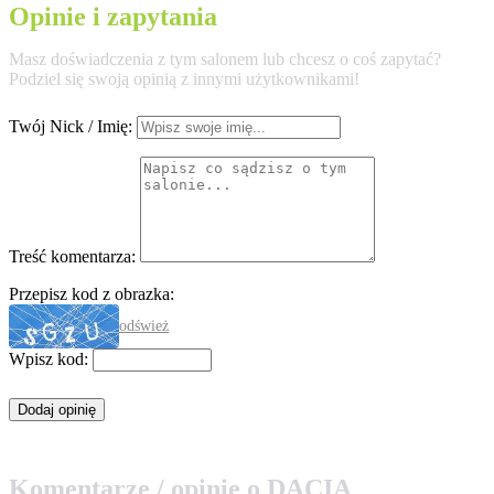
Opinie i zapytania
Masz doświadczenia z tym salonem lub chcesz o coś zapytać?
Podziel się swoją opinią z innymi użytkownikami!
Twój Nick / Imię:
Treść komentarza:
Przepisz kod z obrazka:
odśwież
Wpisz kod:
Komentarze / opinie o DACIA