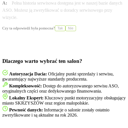
A:
Pełna historia serwisowa dostępna jest w naszej bazie danych
ASO. Możesz ją zweryfikować u doradcy serwisowego przy
wizycie.
Czy ta odpowiedź była pomocna?
Tak
Nie
Dlaczego warto wybrać ten salon?
Autoryzacja Dacia:
Oficjalny punkt sprzedaży i serwisu,
gwarantujący najwyższe standardy producenta.
Kompleksowość:
Dostęp do autoryzowanego serwisu ASO,
oryginalnych części oraz dedykowanego finansowania.
Lokalny Ekspert:
Kluczowy punkt motoryzacyjny obsługujący
miasto SKRZYSZÓW oraz region malopolskie.
Pewność danych:
Informacje o salonie zostały ostatnio
zweryfikowane i są aktualne na rok 2026.