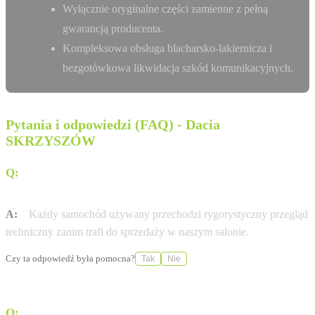
Wyłącznie oryginalne części zamienne z pełną
gwarancją producenta.
Kompleksowa obsługa blacharsko-lakiernicza i
bezgotówkowa likwidacja szkód komunikacyjnych.
Pytania i odpowiedzi (FAQ) - Dacia
SKRZYSZÓW
Q:
Czy auta używane w AUTO SPEKTRUM SP. Z O.O.
mają certyfikat jakości?
A:
Każdy samochód używany przechodzi rygorystyczny przegląd
techniczny zanim trafi do sprzedaży w naszym salonie.
Czy ta odpowiedź była pomocna?
Tak
Nie
Q:
Czy Autoryzowana Stacja Obsługi (ASO) AUTO