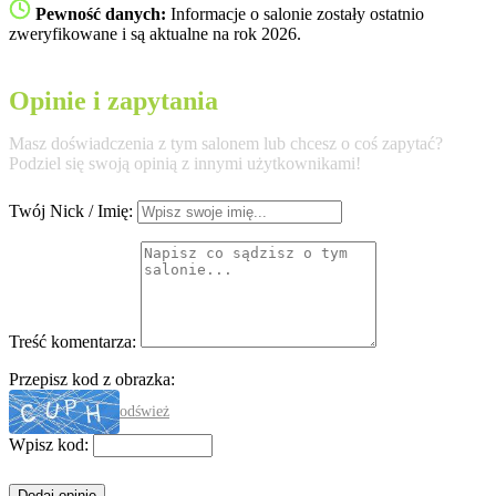
Pewność danych:
Informacje o salonie zostały ostatnio
zweryfikowane i są aktualne na rok 2026.
Opinie i zapytania
Masz doświadczenia z tym salonem lub chcesz o coś zapytać?
Podziel się swoją opinią z innymi użytkownikami!
Twój Nick / Imię:
Treść komentarza:
Przepisz kod z obrazka:
odśwież
Wpisz kod: