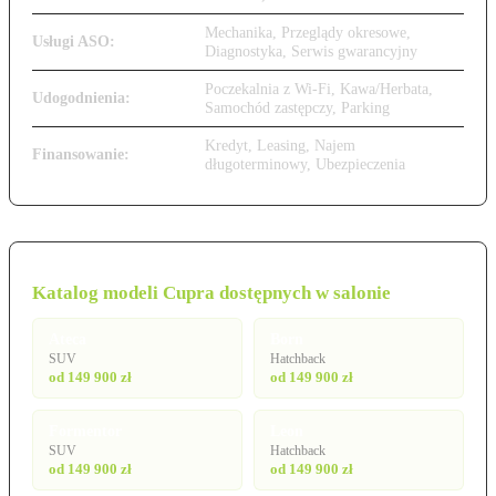
Mechanika, Przeglądy okresowe,
Usługi ASO:
Diagnostyka, Serwis gwarancyjny
Poczekalnia z Wi-Fi, Kawa/Herbata,
Udogodnienia:
Samochód zastępczy, Parking
Kredyt, Leasing, Najem
Finansowanie:
długoterminowy, Ubezpieczenia
Katalog modeli Cupra dostępnych w salonie
Ateca
Born
SUV
Hatchback
od 149 900 zł
od 149 900 zł
Formentor
Leon
SUV
Hatchback
od 149 900 zł
od 149 900 zł