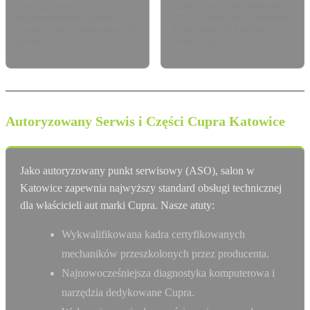
Leasing, najem
Atrakcyjne pakiety dealerskie
długoterminowy i kredyt
OC/AC/NNW oraz Assistance
Cupra Finance dostosowany do
dopasowane do Twojego
potrzeb.
modelu Cupra.
Autoryzowany Serwis i Części Cupra Katowice
Jako autoryzowany punkt serwisowy (ASO), salon w
Katowice zapewnia najwyższy standard obsługi technicznej
dla właścicieli aut marki Cupra. Nasze atuty:
Wykwalifikowana kadra certyfikowanych
mechaników przeszkolonych przez producenta.
Najnowocześniejsza diagnostyka komputerowa i
narzędzia dedykowane Cupra.