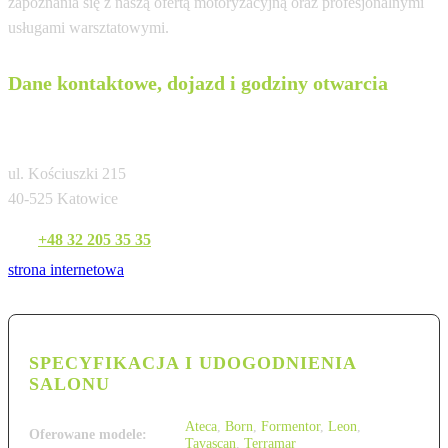
zapoznania się z naszą ofertą motoryzacyjną oraz profesjonalnymi
usługami warsztatowymi.
Dane kontaktowe, dojazd i godziny otwarcia
Cupra Studio Katowice
ul. Kościuszki 215
40-525 Katowice
Tel:
+48 32 205 35 35
strona internetowa
SPECYFIKACJA I UDOGODNIENIA
SALONU
Ateca
,
Born
,
Formentor
,
Leon
,
Oferowane modele:
Tavascan
,
Terramar