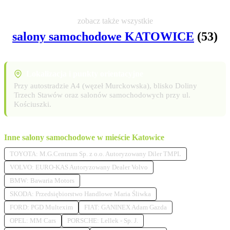
zobacz także wszystkie
salony samochodowe KATOWICE
(53)
Lokalizacja i punkty orientacyjne
Przy autostradzie A4 (węzeł Murckowska), blisko Doliny
Trzech Stawów oraz salonów samochodowych przy ul.
Kościuszki.
Inne salony samochodowe w mieście Katowice
TOYOTA: M.G.Centrum Sp. z o.o. Autoryzowany Diler TMPL
VOLVO: EURO-KAS Autoryzowany Dealer Volvo
BMW: Bawaria Motors
SKODA: Przedsiębiorstwo Handlowe Maria Śliwka
FORD: PGD Multexim
FIAT: GANINEX Adam Gazda
OPEL: MM Cars
PORSCHE: Lellek - Sp. J.