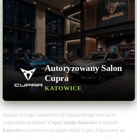
Dane ogólne
Autoryzowany Salon
Cupra
KATOWICE
Szukasz nowego samochodu lub niezawodnego serwisu w
województwie śląskie?
Cupra Studio Katowice
w mieście
Katowice
to autoryzowany punkt marki Cupra. Zapraszamy do