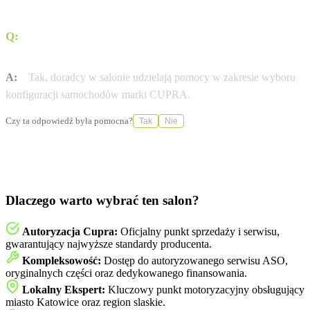
Q:
Czy w salonie można uzyskać wsparcie w konfiguracji
auta?
A:
Tak, doradcy w salonie udzielają pomocy w zakresie wyboru
konfiguracji samochodów marki CUPRA.
Czy ta odpowiedź była pomocna?
Tak
Nie
Dlaczego warto wybrać ten salon?
Autoryzacja Cupra:
Oficjalny punkt sprzedaży i serwisu,
gwarantujący najwyższe standardy producenta.
Kompleksowość:
Dostęp do autoryzowanego serwisu ASO,
oryginalnych części oraz dedykowanego finansowania.
Lokalny Ekspert:
Kluczowy punkt motoryzacyjny obsługujący
miasto Katowice oraz region slaskie.