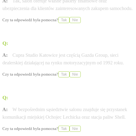
A:
Tak, salon oferuje własne pakiety finansowe oraz
ubezpieczenia dla klientów zainteresowanych zakupem samochodu.
Czy ta odpowiedź była pomocna?
Tak
Nie
Q:
Czy salon należy do większej sieci dealerskiej?
A:
Cupra Studio Katowice jest częścią Gazda Group, sieci
dealerskiej działającej na rynku motoryzacyjnym od 1992 roku.
Czy ta odpowiedź była pomocna?
Tak
Nie
Q:
Jakie są najbliższe punkty orientacyjne przy salonie?
A:
W bezpośrednim sąsiedztwie salonu znajduje się przystanek
komunikacji miejskiej Ochojec Lechicka oraz stacja paliw Shell.
Czy ta odpowiedź była pomocna?
Tak
Nie