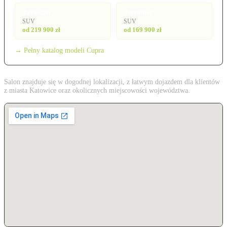
Tavascan
Terramar
SUV
SUV
od 219 900 zł
od 169 900 zł
→ Pełny katalog modeli Cupra
Salon znajduje się w dogodnej lokalizacji, z łatwym dojazdem dla klientów
z miasta Katowice oraz okolicznych miejscowości województwa.