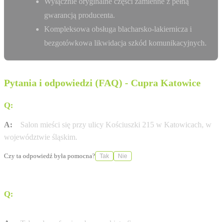
Wyłącznie oryginalne części zamienne z pełną
gwarancją producenta.
Kompleksowa obsługa blacharsko-lakiernicza i
bezgotówkowa likwidacja szkód komunikacyjnych.
Pytania i odpowiedzi (FAQ) - Cupra Katowice
Q:
Gdzie dokładnie znajduje się Cupra Studio Katowice?
A:
Salon mieści się przy ulicy Kościuszki 215 w Katowicach, w
województwie śląskim.
Czy ta odpowiedź była pomocna?
Tak
Nie
Q:
Czy w tym punkcie mogę skorzystać z usług
finansowania pojazdu?