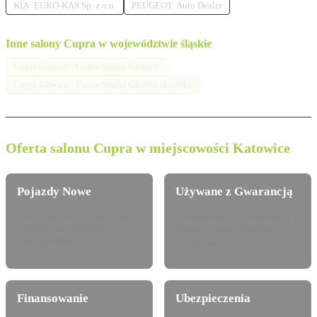
KIA: EURO-KAS Sp. z o.o.
PEUGEOT: Auto Dealer
Inne salony Cupra w województwie śląskie
Cupra Gliwice - Cupra Studio Gliwice
Cupra Gliwice - Cupra Studio Gliwice (Lellek)
Oferta salonu Cupra w miejscowości Katowice
Pojazdy Nowe
Używane z Gwarancją
Pełna gama modelowa Cupra
Certyfikowane auta używane z
dostępna do konfiguracji i
pewną historią serwisową i
jazdy próbnej.
techniczną.
Finansowanie
Ubezpieczenia