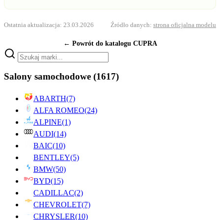
Ostatnia aktualizacja: 23.03.2026
Źródło danych:
strona oficjalna modelu
← Powrót do katalogu CUPRA
Salony samochodowe
(1617)
ABARTH
(7)
ALFA ROMEO
(24)
ALPINE
(1)
AUDI
(14)
BAIC
(10)
BENTLEY
(5)
BMW
(50)
BYD
(15)
CADILLAC
(2)
CHEVROLET
(7)
CHRYSLER
(10)