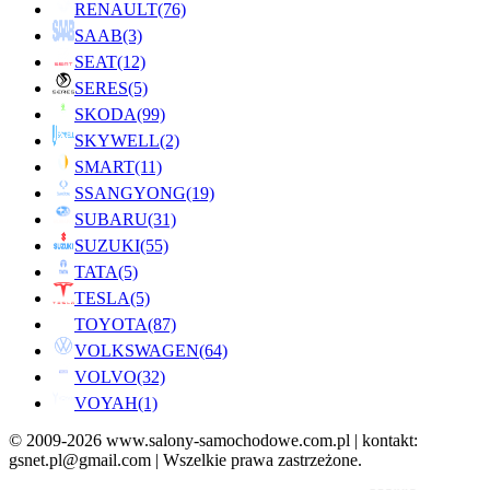
RENAULT
(76)
SAAB
(3)
SEAT
(12)
SERES
(5)
SKODA
(99)
SKYWELL
(2)
SMART
(11)
SSANGYONG
(19)
SUBARU
(31)
SUZUKI
(55)
TATA
(5)
TESLA
(5)
TOYOTA
(87)
VOLKSWAGEN
(64)
VOLVO
(32)
VOYAH
(1)
© 2009-2026 www.salony-samochodowe.com.pl | kontakt:
gsnet.pl@gmail.com | Wszelkie prawa zastrzeżone.