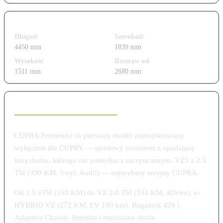
Wymiary i gabaryty
Długość
Szerokość
4450 mm
1839 mm
Wysokość
Rozstaw osi
1511 mm
2680 mm
Charakterystyka modelu
CUPRA Formentor to pierwszy model zaprojektowany
wyłącznie dla CUPRY — sportowy crossover z opadającą
linią dachu, którego nie pomylisz z niczym innym. VZ5 z 2.5
TSI (390 KM, 5-cyl. Audi!) — najszybszy seryjny CUPRA.
Od 1.5 eTSI (150 KM) do VZ 2.0 TSI (333 KM, 4Drive). e-
HYBRID VZ (272 KM, EV 100 km). Bagażnik 420 l.
Adaptive Chassis, Brembo i miedziane detale.