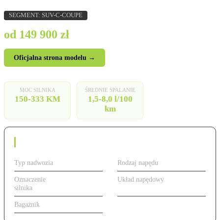
SEGMENT: SUV-C-COUPE
od 149 900 zł
Oficjalna strona modelu →
MOC SILNIKA
ŚREDNIE SPALANIE
150-333 KM
1,5-8,0 l/100
km
Dane techniczne
Typ nadwozia
SUV
Rodzaj napędu
Benzyna
Oznaczenie
od 150 do 333 KM,
Układ napędowy
FWD/AWD
silnika
benzyna/PHEV
Bagażnik
420 l