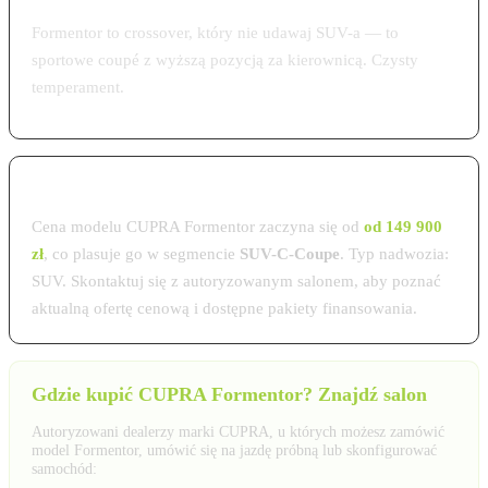
Formentor to crossover, który nie udawaj SUV-a — to
sportowe coupé z wyższą pozycją za kierownicą. Czysty
temperament.
Cena CUPRA Formentor w Polsce 2026
Cena modelu CUPRA Formentor zaczyna się od
od 149 900
zł
, co plasuje go w segmencie
SUV-C-Coupe
. Typ nadwozia:
SUV. Skontaktuj się z autoryzowanym salonem, aby poznać
aktualną ofertę cenową i dostępne pakiety finansowania.
Gdzie kupić CUPRA Formentor? Znajdź salon
Autoryzowani dealerzy marki CUPRA, u których możesz zamówić
model Formentor, umówić się na jazdę próbną lub skonfigurować
samochód: