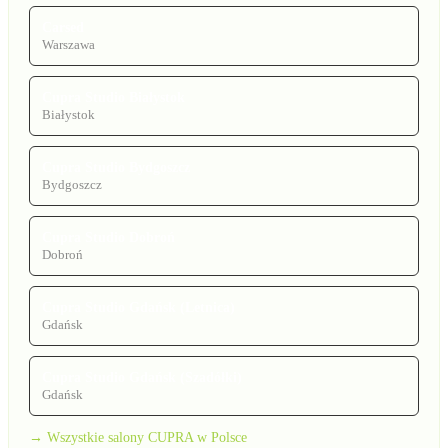
Carsed
Warszawa
Cupra Studio Białystok
Białystok
Cupra Studio Bydgoszcz
Bydgoszcz
Cupra Studio Dobroń
Dobroń
Cupra Studio Gdańsk (Letnica)
Gdańsk
Cupra Studio Gdańsk (Szadółki)
Gdańsk
→ Wszystkie salony CUPRA w Polsce