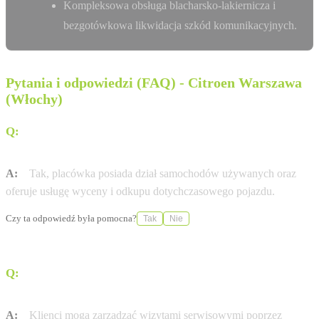
Kompleksowa obsługa blacharsko-lakiernicza i
bezgotówkowa likwidacja szkód komunikacyjnych.
Pytania i odpowiedzi (FAQ) - Citroen Warszawa
(Włochy)
Q:
Czy w salonie przy Al. Krakowskiej 206 można
wykupić używany samochód?
A:
Tak, placówka posiada dział samochodów używanych oraz
oferuje usługę wyceny i odkupu dotychczasowego pojazdu.
Czy ta odpowiedź była pomocna?
Tak
Nie
Q:
W jaki sposób można umówić się na wizytę w
serwisie?
A:
Klienci mogą zarządzać wizytami serwisowymi poprzez