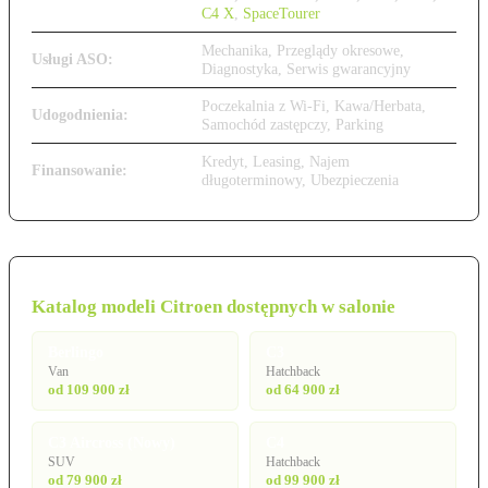
C4 X
,
SpaceTourer
Mechanika, Przeglądy okresowe,
Usługi ASO:
Diagnostyka, Serwis gwarancyjny
Poczekalnia z Wi-Fi, Kawa/Herbata,
Udogodnienia:
Samochód zastępczy, Parking
Kredyt, Leasing, Najem
Finansowanie:
długoterminowy, Ubezpieczenia
Katalog modeli Citroen dostępnych w salonie
Berlingo
C3
Van
Hatchback
od 109 900 zł
od 64 900 zł
C3 Aircross (Nowy)
C4
SUV
Hatchback
od 79 900 zł
od 99 900 zł