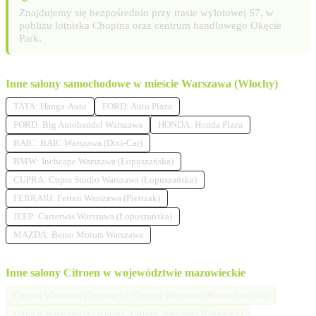
Znajdujemy się bezpośrednio przy trasie wylotowej S7, w
pobliżu lotniska Chopina oraz centrum handlowego Okęcie
Park.
Inne salony samochodowe w mieście Warszawa (Włochy)
TATA: Hanga-Auto
FORD: Auto Plaza
FORD: Big Autohandel Warszawa
HONDA: Honda Plaza
BAIC: BAIC Warszawa (Dixi-Car)
BMW: Inchcape Warszawa (Łopuszańska)
CUPRA: Cupra Studio Warszawa (Łopuszańska)
FERRARI: Ferrari Warszawa (Pietrzak)
JEEP: Carserwis Warszawa (Łopuszańska)
MAZDA: Bemo Motors Warszawa
Inne salony Citroen w województwie mazowieckie
Citroen Warszawa (Targówek) - Citroen Warszawa (Krasnobrodzka)
Citroen Warszawa (Ursynów) - Citroen Warszawa (Puławska)