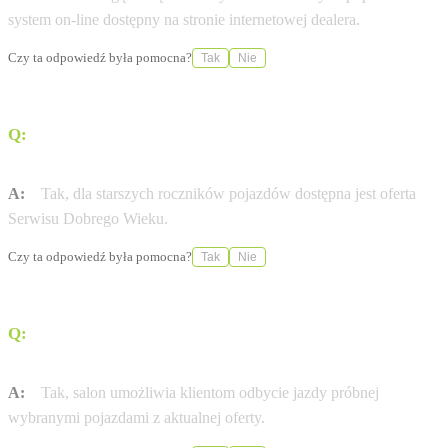
system on-line dostępny na stronie internetowej dealera.
Czy ta odpowiedź była pomocna?
Tak
Nie
Q:
Czy salon oferuje specjalne warunki serwisowe dla
starszych aut?
A:
Tak, dla starszych roczników pojazdów dostępna jest oferta
Serwisu Dobrego Wieku.
Czy ta odpowiedź była pomocna?
Tak
Nie
Q:
Czy w tym miejscu można przetestować nowy model
Citroena?
A:
Tak, salon umożliwia klientom odbycie jazdy próbnej
wybranymi pojazdami z aktualnej oferty.