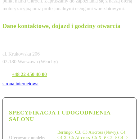
punkt marki Citroen. Zapraszamy do zapoznania się z naszą ofertą
motoryzacyjną oraz profesjonalnymi usługami warsztatowymi.
Dane kontaktowe, dojazd i godziny otwarcia
Citroen Warszawa (Al. Krakowska)
al. Krakowska 206
02-180 Warszawa (Włochy)
Tel:
+48 22 450 40 00
strona internetowa
SPECYFIKACJA I UDOGODNIENIA
SALONU
Berlingo
,
C3
,
C3 Aircross (Nowy)
,
C4
,
Oferowane modele:
C4 X
,
C5 Aircross
,
C5 X
,
ë-C3
,
ë-C4
,
ë-