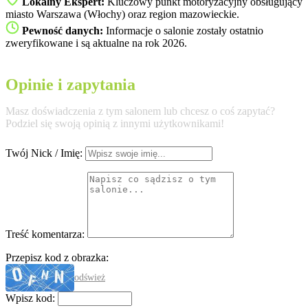
Lokalny Ekspert:
Kluczowy punkt motoryzacyjny obsługujący
miasto Warszawa (Włochy) oraz region mazowieckie.
Pewność danych:
Informacje o salonie zostały ostatnio
zweryfikowane i są aktualne na rok 2026.
Opinie i zapytania
Masz doświadczenia z tym salonem lub chcesz o coś zapytać?
Podziel się swoją opinią z innymi użytkownikami!
Twój Nick / Imię:
Treść komentarza:
Przepisz kod z obrazka:
odśwież
Wpisz kod: