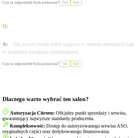
Czy ta odpowiedź była pomocna?
Tak
Nie
Q:
Czy dealer zapewnia wsparcie w zakresie aktualizacji
oprogramowania?
A:
Tak, serwis oferuje pełne wsparcie w zakresie aktualizacji map
w systemach nawigacji samochodowej.
Czy ta odpowiedź była pomocna?
Tak
Nie
Dlaczego warto wybrać ten salon?
Autoryzacja Citroen:
Oficjalny punkt sprzedaży i serwisu,
gwarantujący najwyższe standardy producenta.
Kompleksowość:
Dostęp do autoryzowanego serwisu ASO,
oryginalnych części oraz dedykowanego finansowania.