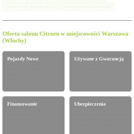
Citroen Płock - Budmat Płock
Citroen Radom - Prasek Radom
Oferta salonu Citroen w miejscowości Warszawa
(Włochy)
Pojazdy Nowe
Używane z Gwarancją
Pełna gama modelowa Citroen
Certyfikowane auta używane z
dostępna do konfiguracji i
pewną historią serwisową i
jazdy próbnej.
techniczną.
Finansowanie
Ubezpieczenia
Leasing, najem
Atrakcyjne pakiety dealerskie
długoterminowy i kredyt
OC/AC/NNW oraz Assistance
Citroen Finance dostosowany
dopasowane do Twojego
do potrzeb.
modelu Citroen.