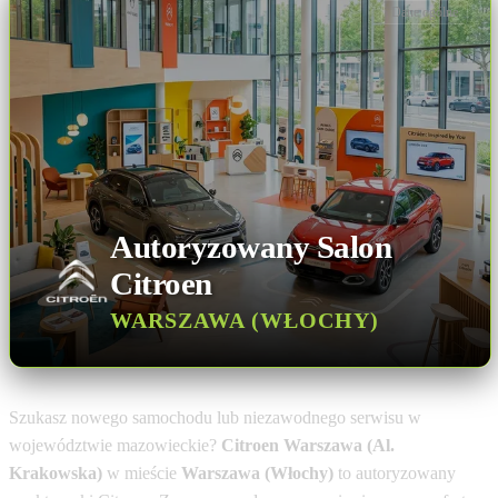
Dane ogólne
Autoryzowany Salon
Citroen
WARSZAWA (WŁOCHY)
Szukasz nowego samochodu lub niezawodnego serwisu w
województwie mazowieckie?
Citroen Warszawa (Al.
Krakowska)
w mieście
Warszawa (Włochy)
to autoryzowany