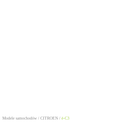
Modele samochodów
/
CITROEN
/
ë-C3
CITROEN ë-C3