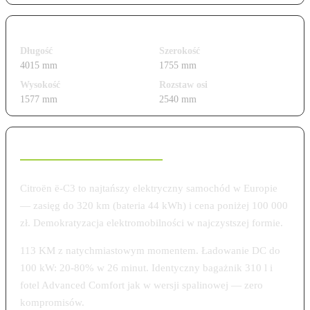
Wymiary i gabaryty
Długość
Szerokość
4015 mm
1755 mm
Wysokość
Rozstaw osi
1577 mm
2540 mm
Charakterystyka modelu
Citroën ë-C3 to najtańszy elektryczny samochód w Europie
— zasięg do 320 km (bateria 44 kWh) i cena poniżej 100 000
zł. Demokratyzacja elektromobilności w najczystszej formie.
113 KM z natychmiastowym momentem. Ładowanie DC do
100 kW: 20-80% w 26 minut. Identyczny bagażnik 310 l i
fotel Advanced Comfort jak w wersji spalinowej — zero
kompromisów.