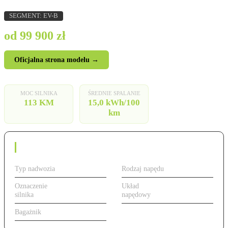
SEGMENT: EV-B
od 99 900 zł
Oficjalna strona modelu →
MOC SILNIKA
ŚREDNIE SPALANIE
113 KM
15,0 kWh/100
km
Dane techniczne
Typ nadwozia
Hatchback
Rodzaj napędu
Elektryczny
Oznaczenie
113 KM,
Układ
Przedni
silnika
elektryczny
napędowy
(FWD)
Bagażnik
310 l