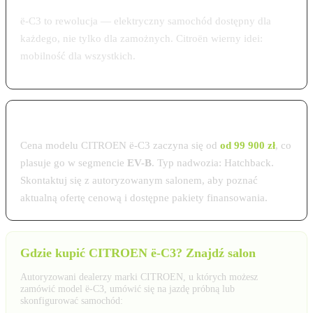
ë-C3 to rewolucja — elektryczny samochód dostępny dla
każdego, nie tylko dla zamożnych. Citroën wierny idei:
mobilność dla wszystkich.
Cena CITROEN ë-C3 w Polsce 2026
Cena modelu CITROEN ë-C3 zaczyna się od
od 99 900 zł
, co
plasuje go w segmencie
EV-B
. Typ nadwozia: Hatchback.
Skontaktuj się z autoryzowanym salonem, aby poznać
aktualną ofertę cenową i dostępne pakiety finansowania.
Gdzie kupić CITROEN ë-C3? Znajdź salon
Autoryzowani dealerzy marki CITROEN, u których możesz
zamówić model ë-C3, umówić się na jazdę próbną lub
skonfigurować samochód: