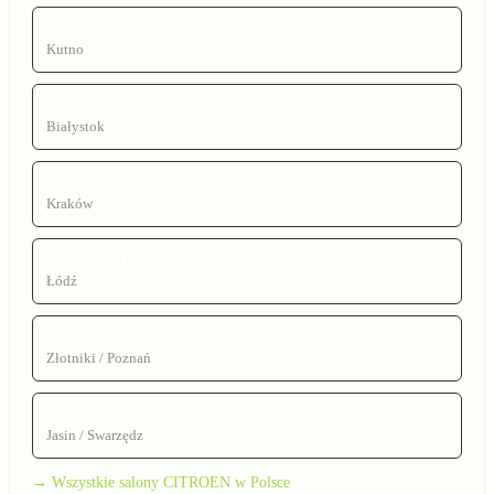
ASS ZACHORSCY
Kutno
ASW WOJCIULA
Białystok
AUTO CENTRUM GOLEMO KRAKÓW
Kraków
Auto Club Łódź
Łódź
Auto Club Poznań (Złotniki)
Złotniki / Poznań
Auto Club Swarzędz
Jasin / Swarzędz
→ Wszystkie salony CITROEN w Polsce