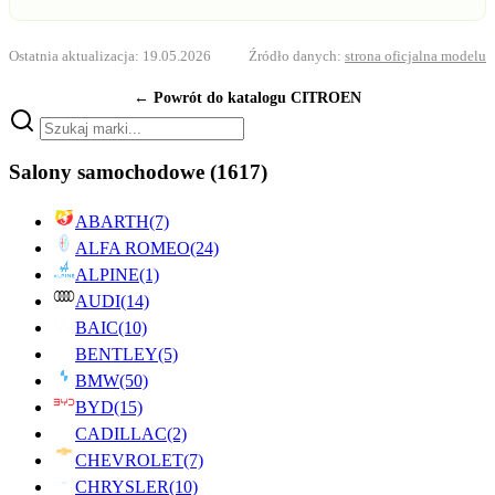
Ostatnia aktualizacja: 19.05.2026
Źródło danych:
strona oficjalna modelu
← Powrót do katalogu CITROEN
Salony samochodowe
(1617)
ABARTH
(7)
ALFA ROMEO
(24)
ALPINE
(1)
AUDI
(14)
BAIC
(10)
BENTLEY
(5)
BMW
(50)
BYD
(15)
CADILLAC
(2)
CHEVROLET
(7)
CHRYSLER
(10)