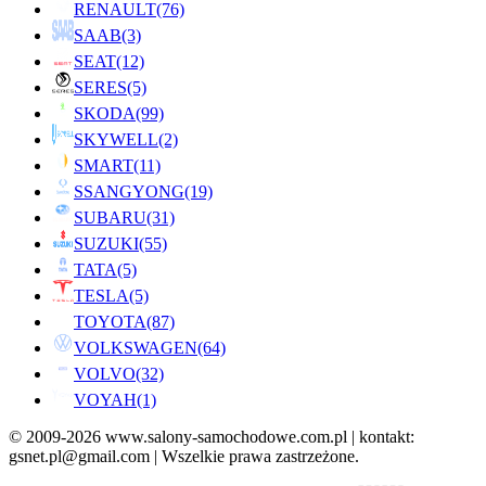
RENAULT
(76)
SAAB
(3)
SEAT
(12)
SERES
(5)
SKODA
(99)
SKYWELL
(2)
SMART
(11)
SSANGYONG
(19)
SUBARU
(31)
SUZUKI
(55)
TATA
(5)
TESLA
(5)
TOYOTA
(87)
VOLKSWAGEN
(64)
VOLVO
(32)
VOYAH
(1)
© 2009-2026 www.salony-samochodowe.com.pl | kontakt:
gsnet.pl@gmail.com | Wszelkie prawa zastrzeżone.