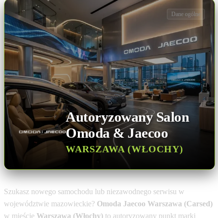
Dane ogólne
Autoryzowany Salon
Omoda & Jaecoo
WARSZAWA (WŁOCHY)
Szukasz nowego samochodu lub niezawodnego serwisu w
województwie mazowieckie?
Omoda Jaecoo Warszawa (Carsed)
w mieście
Warszawa (Włochy)
to autoryzowany punkt marki