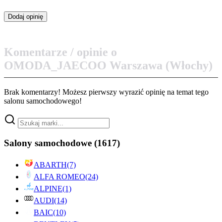
Komentarze / opinie o
OMODA_JAECOO Warszawa (Włochy)
Brak komentarzy! Możesz pierwszy wyrazić opinię na temat tego
salonu samochodowego!
Salony samochodowe
(1617)
ABARTH
(7)
ALFA ROMEO
(24)
ALPINE
(1)
AUDI
(14)
BAIC
(10)