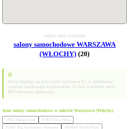
zobacz także wszystkie
salony samochodowe WARSZAWA
(WŁOCHY)
(20)
Lokalizacja i punkty orientacyjne
Salon znajduje się przy trasie wylotowej S7, w sąsiedztwie
centrum handlowego Łopuszańska 22 oraz w pobliżu stacji
PKP Warszawa Rakowiec.
Inne salony samochodowe w mieście Warszawa (Włochy)
TATA: Hanga-Auto
FORD: Auto Plaza
FORD: Big Autohandel Warszawa
HONDA: Honda Plaza