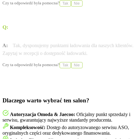
Czy ta odpowiedź była pomocna?
Tak
Nie
Q:
Czy w salonie Omoda Jaecoo Warszawa (Carsed)
naładuję auto elektryczne?
A:
Tak, dysponujemy punktami ładowania dla naszych klientów.
Zapytaj w recepcji o dostępność ładowarki.
Czy ta odpowiedź była pomocna?
Tak
Nie
Dlaczego warto wybrać ten salon?
Autoryzacja Omoda & Jaecoo:
Oficjalny punkt sprzedaży i
serwisu, gwarantujący najwyższe standardy producenta.
Kompleksowość:
Dostęp do autoryzowanego serwisu ASO,
oryginalnych części oraz dedykowanego finansowania.