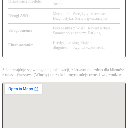
Oferowane modele:
Jaecoo
Mechanika, Przeglądy okresowe,
Usługi ASO:
Diagnostyka, Serwis gwarancyjny
Poczekalnia z Wi-Fi, Kawa/Herbata,
Udogodnienia:
Samochód zastępczy, Parking
Kredyt, Leasing, Najem
Finansowanie:
długoterminowy, Ubezpieczenia
Salon znajduje się w dogodnej lokalizacji, z łatwym dojazdem dla klientów
z miasta Warszawa (Włochy) oraz okolicznych miejscowości województwa.