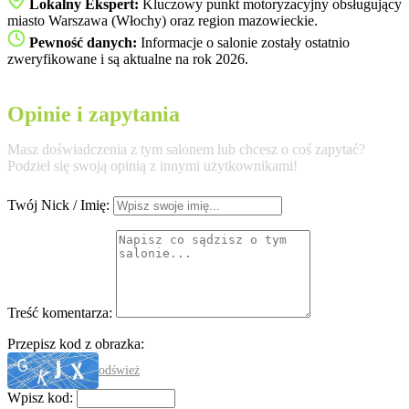
Lokalny Ekspert:
Kluczowy punkt motoryzacyjny obsługujący
miasto Warszawa (Włochy) oraz region mazowieckie.
Pewność danych:
Informacje o salonie zostały ostatnio
zweryfikowane i są aktualne na rok 2026.
Opinie i zapytania
Masz doświadczenia z tym salonem lub chcesz o coś zapytać?
Podziel się swoją opinią z innymi użytkownikami!
Twój Nick / Imię:
Treść komentarza:
Przepisz kod z obrazka:
odśwież
Wpisz kod: