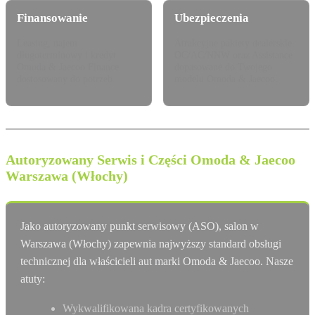
Finansowanie
Ubezpieczenia
Leasing, najem
Atrakcyjne pakiety dealerskie
długoterminowy i kredyt
OC/AC/NNW oraz Assistance
Omoda & Jaecoo Finance
dopasowane do Twojego
dostosowany do potrzeb.
modelu Omoda & Jaecoo.
Autoryzowany Serwis i Części Omoda & Jaecoo
Warszawa (Włochy)
Jako autoryzowany punkt serwisowy (ASO), salon w
Warszawa (Włochy) zapewnia najwyższy standard obsługi
technicznej dla właścicieli aut marki Omoda & Jaecoo. Nasze
atuty:
Wykwalifikowana kadra certyfikowanych