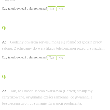
Czy ta odpowiedź była pomocna?
Tak
Nie
Q:
W jakich godzinach otwarty jest serwis Omoda &
Jaecoo w mieście Warszawa (Włochy)?
A:
Godziny otwarcia serwisu mogą się różnić od godzin pracy
salonu. Zachęcamy do weryfikacji telefonicznej przed przyjazdem.
Czy ta odpowiedź była pomocna?
Tak
Nie
Q:
Czy stosujecie wyłącznie oryginalne części Omoda &
Jaecoo?
A:
Tak, w Omoda Jaecoo Warszawa (Carsed) stosujemy
certyfikowane, oryginalne części zamienne, co gwarantuje
bezpieczeństwo i utrzymanie gwarancji producenta.