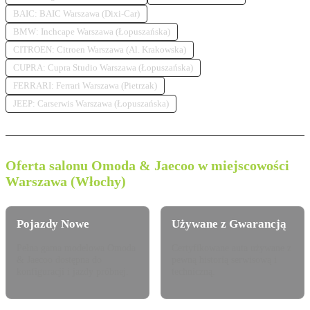
BAIC: BAIC Warszawa (Dixi-Car)
BMW: Inchcape Warszawa (Łopuszańska)
CITROEN: Citroen Warszawa (Al. Krakowska)
CUPRA: Cupra Studio Warszawa (Łopuszańska)
FERRARI: Ferrari Warszawa (Pietrzak)
JEEP: Carserwis Warszawa (Łopuszańska)
Oferta salonu Omoda & Jaecoo w miejscowości
Warszawa (Włochy)
Pojazdy Nowe
Używane z Gwarancją
Pełna gama modelowa Omoda
Certyfikowane auta używane z
& Jaecoo dostępna do
pewną historią serwisową i
konfiguracji i jazdy próbnej.
techniczną.