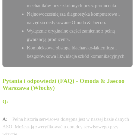
mechaników przeszkolonych przez producenta.
Najnowocześniejsza diagnostyka komputerowa i
narzędzia dedykowane Omoda & Jaecoo.
Wyłącznie oryginalne części zamienne z pełną
gwarancją producenta.
Kompleksowa obsługa blacharsko-lakiernicza i
bezgotówkowa likwidacja szkód komunikacyjnych.
Pytania i odpowiedzi (FAQ) - Omoda & Jaecoo
Warszawa (Włochy)
Q:
Gdzie sprawdzę historię serwisową mojej Omoda &
Jaecoo?
A:
Pełna historia serwisowa dostępna jest w naszej bazie danych
ASO. Możesz ją zweryfikować u doradcy serwisowego przy
wizycie.