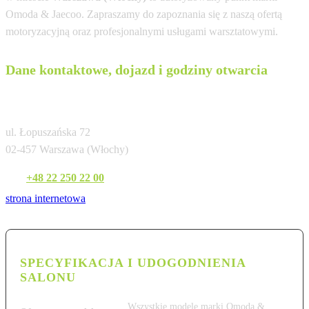
Omoda & Jaecoo. Zapraszamy do zapoznania się z naszą ofertą
motoryzacyjną oraz profesjonalnymi usługami warsztatowymi.
Dane kontaktowe, dojazd i godziny otwarcia
Omoda Jaecoo Warszawa (Carsed)
ul. Łopuszańska 72
02-457 Warszawa (Włochy)
Tel:
+48 22 250 22 00
strona internetowa
SPECYFIKACJA I UDOGODNIENIA
SALONU
Wszystkie modele marki Omoda &