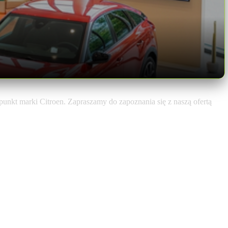
unkt marki Citroen. Zapraszamy do zapoznania się z naszą ofertą