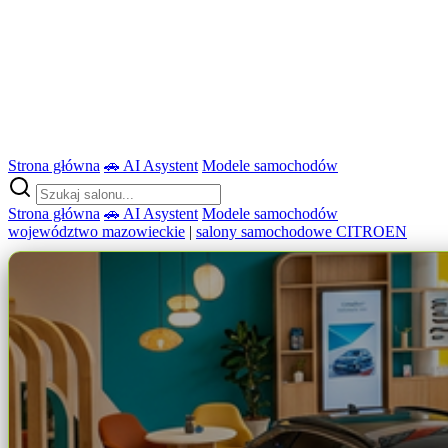
Strona główna
🚗 AI Asystent
Modele samochodów
Strona główna
🚗 AI Asystent
Modele samochodów
województwo mazowieckie
|
salony samochodowe CITROEN