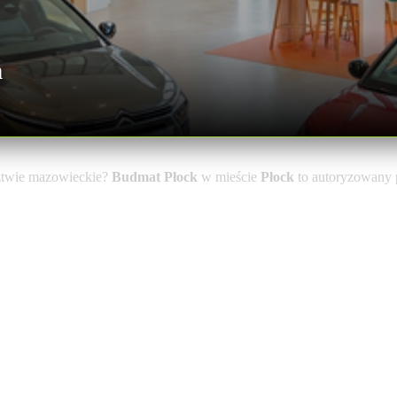
n
ztwie mazowieckie?
Budmat Płock
w mieście
Płock
to autoryzowany p