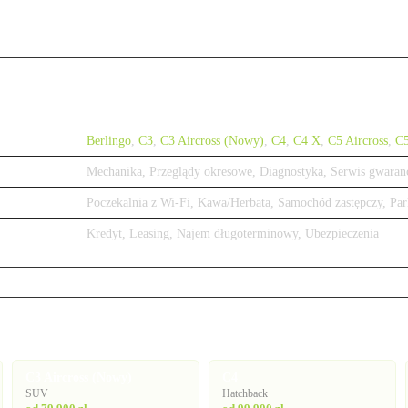
Berlingo
,
C3
,
C3 Aircross (Nowy)
,
C4
,
C4 X
,
C5 Aircross
,
C
Mechanika, Przeglądy okresowe, Diagnostyka, Serwis gwaran
Poczekalnia z Wi-Fi, Kawa/Herbata, Samochód zastępczy, Par
Kredyt, Leasing, Najem długoterminowy, Ubezpieczenia
C3 Aircross (Nowy)
C4
SUV
Hatchback