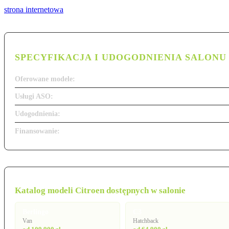
strona internetowa
SPECYFIKACJA I UDOGODNIENIA SALONU
Oferowane modele:
Usługi ASO:
Udogodnienia:
Finansowanie:
Katalog modeli Citroen dostępnych w salonie
Berlingo
C3
Van
Hatchback