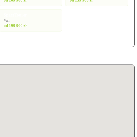
od 109 900 zł
od 139 900 zł
SpaceTourer
Van
od 199 900 zł