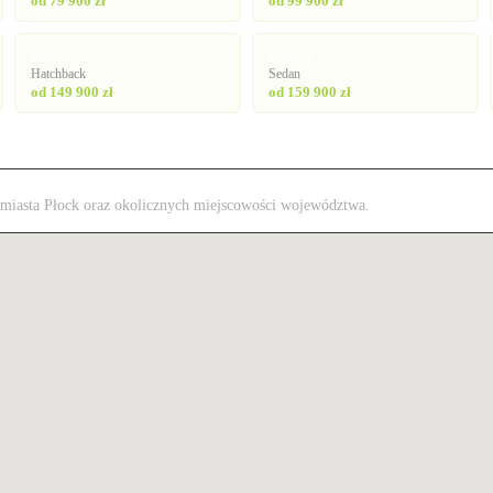
od 79 900 zł
od 99 900 zł
ë-C4
ë-C4 X
Hatchback
Sedan
od 149 900 zł
od 159 900 zł
z miasta Płock oraz okolicznych miejscowości województwa.