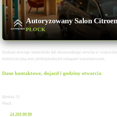
Autoryzowany Salon Citroe
PŁOCK
Szukasz nowego samochodu lub niezawodnego serwisu w wojewód
motoryzacyjną oraz profesjonalnymi usługami warsztatowymi.
Dane kontaktowe, dojazd i godziny otwarcia
Budmat Płock
Bielska 55
Płock
Tel:
24 269 00 00