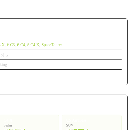
5 X
,
ë-C3
,
ë-C4
,
ë-C4 X
,
SpaceTourer
cyjny
king
C4 X
C5 Aircross
Sedan
SUV