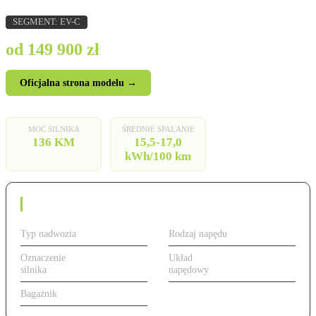
SEGMENT: EV-C
od 149 900 zł
Oficjalna strona modelu →
MOC SILNIKA
ŚREDNIE SPALANIE
136 KM
15,5-17,0
kWh/100 km
Dane techniczne
Typ nadwozia
Hatchback
Rodzaj napędu
Elektryczny
Oznaczenie
136 KM,
Układ
Przedni
silnika
elektryczny
napędowy
(FWD)
Bagażnik
380 l