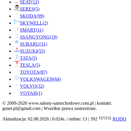
SEAT
(12)
SERES
(5)
SKODA
(99)
SKYWELL
(2)
SMART
(11)
SSANGYONG
(19)
SUBARU
(31)
SUZUKI
(55)
TATA
(5)
TESLA
(5)
TOYOTA
(87)
VOLKSWAGEN
(64)
VOLVO
(32)
VOYAH
(1)
© 2009-2026 www.salony-samochodowe.com.pl | kontakt:
gsnet.pl@gmail.com | Wszelkie prawa zastrzeżone.
Aktualizacja: 02.08.2026 | 0.024s. | online: 13 | 392
RODO