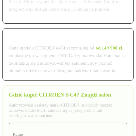
ë-C4 to Citroën w pełni elektryczny — Advanced Comfort,
progresywny design i zero emisji. Francja na prądzie.
Cena CITROEN ë-C4 w Polsce 2026
Cena modelu CITROEN ë-C4 zaczyna się od
od 149 900 zł
,
co plasuje go w segmencie
EV-C
. Typ nadwozia: Hatchback.
Skontaktuj się z autoryzowanym salonem, aby poznać
aktualną ofertę cenową i dostępne pakiety finansowania.
Gdzie kupić CITROEN ë-C4? Znajdź salon
Autoryzowani dealerzy marki CITROEN, u których możesz
zamówić model ë-C4, umówić się na jazdę próbną lub
skonfigurować samochód:
ASS ZACHORSCY
Kutno