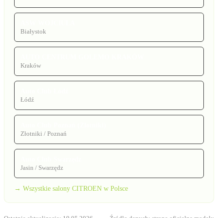
ASW WOJCIULA
Białystok
AUTO CENTRUM GOLEMO KRAKÓW
Kraków
Auto Club Łódź
Łódź
Auto Club Poznań (Złotniki)
Złotniki / Poznań
Auto Club Swarzędz
Jasin / Swarzędz
→ Wszystkie salony CITROEN w Polsce