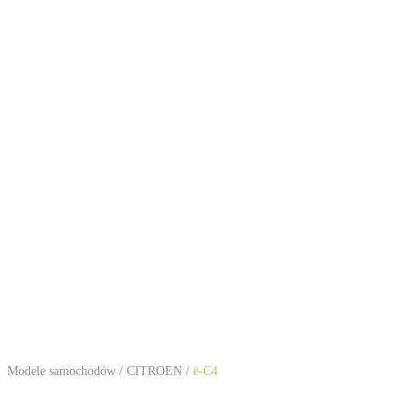
Modele samochodów
/
CITROEN
/
ë-C4
CITROEN ë-C4