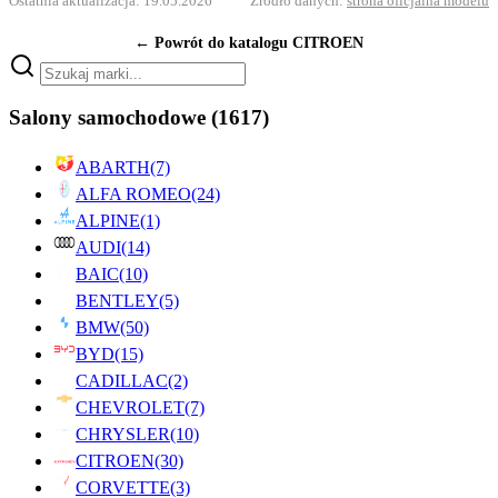
Ostatnia aktualizacja: 19.05.2026
Źródło danych:
strona oficjalna modelu
← Powrót do katalogu CITROEN
Salony samochodowe
(1617)
ABARTH
(7)
ALFA ROMEO
(24)
ALPINE
(1)
AUDI
(14)
BAIC
(10)
BENTLEY
(5)
BMW
(50)
BYD
(15)
CADILLAC
(2)
CHEVROLET
(7)
CHRYSLER
(10)
CITROEN
(30)
CORVETTE
(3)