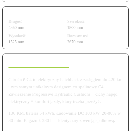
Wymiary i gabaryty
Długość
Szerokość
4360 mm
1800 mm
Wysokość
Rozstaw osi
1525 mm
2670 mm
Charakterystyka modelu
Citroën ë-C4 to elektryczny hatchback z zasięgiem do 420 km
i tym samym unikalnym designem co spalinowy C4.
Zawieszenie Progressive Hydraulic Cushions + cichy napęd
elektryczny = komfort jazdy, który trzeba przeżyć.
136 KM, bateria 54 kWh. Ładowanie DC 100 kW: 20-80% w
30 min. Bagażnik 380 l — identyczny z wersją spalinową.