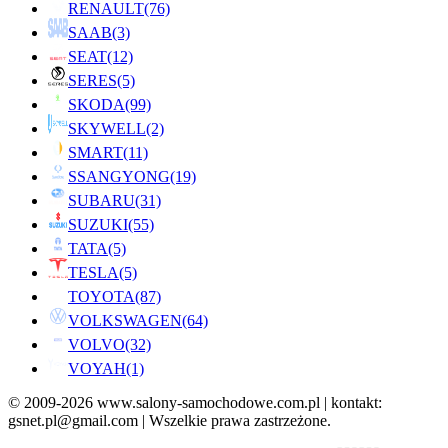
RENAULT
(76)
SAAB
(3)
SEAT
(12)
SERES
(5)
SKODA
(99)
SKYWELL
(2)
SMART
(11)
SSANGYONG
(19)
SUBARU
(31)
SUZUKI
(55)
TATA
(5)
TESLA
(5)
TOYOTA
(87)
VOLKSWAGEN
(64)
VOLVO
(32)
VOYAH
(1)
© 2009-2026 www.salony-samochodowe.com.pl | kontakt:
gsnet.pl@gmail.com | Wszelkie prawa zastrzeżone.