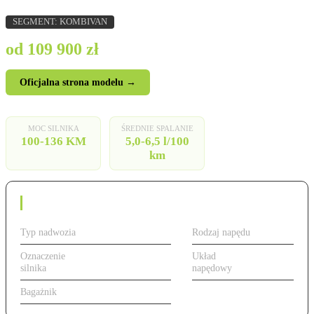
SEGMENT: KOMBIVAN
od 109 900 zł
Oficjalna strona modelu →
MOC SILNIKA
ŚREDNIE SPALANIE
100-136 KM
5,0-6,5 l/100
km
Dane techniczne
Typ nadwozia
Van
Rodzaj napędu
Benzyna
Oznaczenie
od 100 do 136 KM,
Układ
Przedni
silnika
benzyna/diesel/elektryczny
napędowy
(FWD)
Bagażnik
775 l