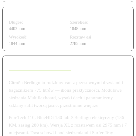
Wymiary i gabaryty
Długość
Szerokość
4403 mm
1848 mm
Wysokość
Rozstaw osi
1844 mm
2785 mm
Charakterystyka modelu
Citroën Berlingo to rodzinny van z przesuwnymi drzwiami i
bagażnikiem 775 litrów — ikona praktyczności. Modułowe
siedzenia Multiflexboard, wysoki dach i panoramiczny
szklany sufit tworzą jasne, przestronne wnętrze.
PureTech 110, BlueHDi 130 lub ë-Berlingo elektryczny (136
KM, zasięg 280 km). Wersja XL z rozstawem osi 2975 mm i 7
miejscami. Dwa schowki pod siedzeniami i Surfer Tray —