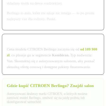
składany stolik na desce rozdzielczej.
Berlingo to auto, które nie udaje nic innego — to po prostu
najlepszy van dla rodziny. Punkt.
Cena CITROEN Berlingo w Polsce 2026
Cena modelu CITROEN Berlingo zaczyna się od
od 109 900
zł
, co plasuje go w segmencie
Kombivan
. Typ nadwozia:
Van. Skontaktuj się z autoryzowanym salonem, aby poznać
aktualną ofertę cenową i dostępne pakiety finansowania.
Gdzie kupić CITROEN Berlingo? Znajdź salon
Autoryzowani dealerzy marki CITROEN, u których możesz
zamówić model Berlingo, umówić się na jazdę próbną lub
skonfigurować samochód: