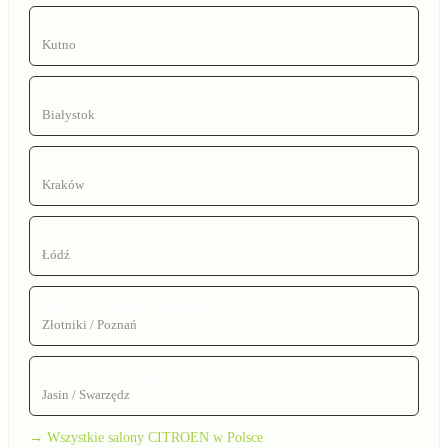
ASS ZACHORSCY
Kutno
ASW WOJCIULA
Białystok
AUTO CENTRUM GOLEMO KRAKÓW
Kraków
Auto Club Łódź
Łódź
Auto Club Poznań (Złotniki)
Złotniki / Poznań
Auto Club Swarzędz
Jasin / Swarzędz
→ Wszystkie salony CITROEN w Polsce