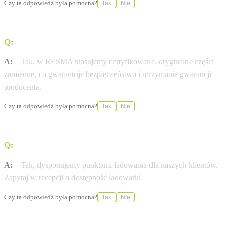
Czy ta odpowiedź była pomocna?
Tak
Nie
Q:
Czy stosujecie wyłącznie oryginalne części Citroen?
A:
Tak, w RESMA stosujemy certyfikowane, oryginalne części
zamienne, co gwarantuje bezpieczeństwo i utrzymanie gwarancji
producenta.
Czy ta odpowiedź była pomocna?
Tak
Nie
Q:
Czy w salonie RESMA naładuję auto elektryczne?
A:
Tak, dysponujemy punktami ładowania dla naszych klientów.
Zapytaj w recepcji o dostępność ładowarki.
Czy ta odpowiedź była pomocna?
Tak
Nie