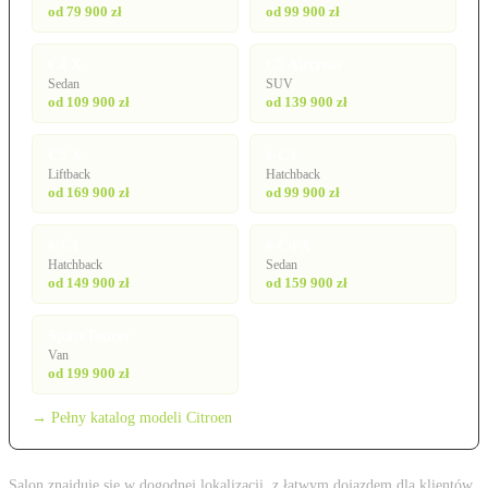
od 79 900 zł
od 99 900 zł
C4 X
C5 Aircross
Sedan
SUV
od 109 900 zł
od 139 900 zł
C5 X
ë-C3
Liftback
Hatchback
od 169 900 zł
od 99 900 zł
ë-C4
ë-C4 X
Hatchback
Sedan
od 149 900 zł
od 159 900 zł
SpaceTourer
Van
od 199 900 zł
→ Pełny katalog modeli Citroen
Salon znajduje się w dogodnej lokalizacji, z łatwym dojazdem dla klientów