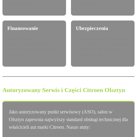
jazdy próbnej.
techniczną.
Finansowanie
Ubezpieczenia
Leasing, najem
Atrakcyjne pakiety dealerskie
długoterminowy i kredyt
OC/AC/NNW oraz Assistance
Citroen Finance dostosowany
dopasowane do Twojego
do potrzeb.
modelu Citroen.
Autoryzowany Serwis i Części Citroen Olsztyn
Jako autoryzowany punkt serwisowy (ASO), salon w
Olsztyn zapewnia najwyższy standard obsługi technicznej dla
właścicieli aut marki Citroen. Nasze atuty: