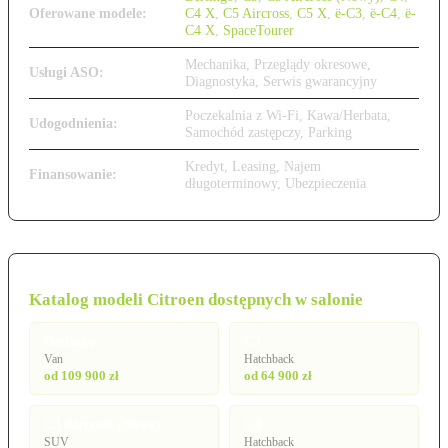
Oferowane modele:
C4 X
,
C5 Aircross
,
C5 X
,
ë-C3
,
ë-C4
,
ë-
C4 X
,
SpaceTourer
Mechanika, Przeglądy okresowe,
Usługi ASO:
Diagnostyka, Serwis gwarancyjny
Poczekalnia z Wi-Fi, Kawa/Herbata,
Udogodnienia:
Samochód zastępczy, Parking
Kredyt, Leasing, Najem
Finansowanie:
długoterminowy, Ubezpieczenia
Katalog modeli Citroen dostępnych w salonie
Berlingo
C3
Van
Hatchback
od 109 900 zł
od 64 900 zł
C3 Aircross (Nowy)
C4
SUV
Hatchback