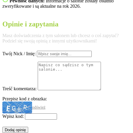
Pewność danych:
Informacje o salonie zostały ostatnio
zweryfikowane i są aktualne na rok 2026.
Opinie i zapytania
Masz doświadczenia z tym salonem lub chcesz o coś zapytać?
Podziel się swoją opinią z innymi użytkownikami!
Twój Nick / Imię:
Treść komentarza:
Przepisz kod z obrazka:
odśwież
Wpisz kod: