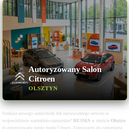
Dane ogólne
Autoryzowany Salon
Citroen
OLSZTYN
Szukasz nowego samochodu lub niezawodnego serwisu w
województwie warmińsko-mazurskie?
RESMA
w mieście
Olsztyn
to autoryzowany punkt marki Citroen. Zapraszamy do zapoznania