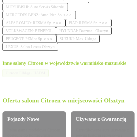
MITSUBISHI: Auto Serwis Sikorski
MERCEDES BENZ: Auto Idea Sp. z o.o.
ALFA ROMEO: RESMA Sp. z o.o.
FIAT: RESMA Sp. z o.o.
VOLKSWAGEN: BENEPOL
HYUNDAI: Daszuta - Olsztyn
PEUGEOT: PZMot Sp. z o.o.
SUZUKI: Max-Usługa
LEXUS: Salon Lexus Olsztyn
Inne salony Citroen w województwie warmińsko-mazurskie
Citroen Elbląg - HADM
Oferta salonu Citroen w miejscowości Olsztyn
Pojazdy Nowe
Używane z Gwarancją
Pełna gama modelowa Citroen
Certyfikowane auta używane z
dostępna do konfiguracji i
pewną historią serwisową i