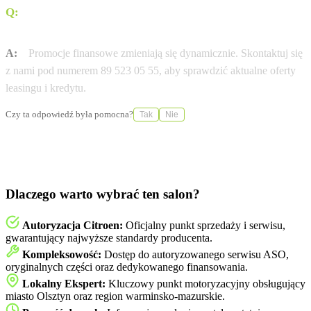
Q:
Czy dostępny jest leasing 0% na wybrane modele
Citroen?
A:
Promocje finansowe zmieniają się dynamicznie. Skontaktuj się
z nami pod numerem 89 523 05 55, aby sprawdzić aktualne oferty
leasingu i kredytu.
Czy ta odpowiedź była pomocna?
Tak
Nie
Dlaczego warto wybrać ten salon?
Autoryzacja Citroen:
Oficjalny punkt sprzedaży i serwisu,
gwarantujący najwyższe standardy producenta.
Kompleksowość:
Dostęp do autoryzowanego serwisu ASO,
oryginalnych części oraz dedykowanego finansowania.
Lokalny Ekspert:
Kluczowy punkt motoryzacyjny obsługujący
miasto Olsztyn oraz region warminsko-mazurskie.