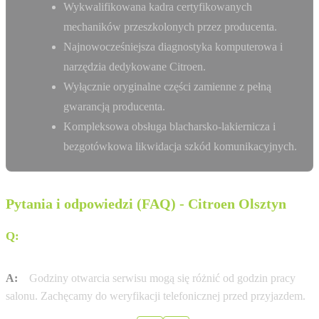
Wykwalifikowana kadra certyfikowanych
mechaników przeszkolonych przez producenta.
Najnowocześniejsza diagnostyka komputerowa i
narzędzia dedykowane Citroen.
Wyłącznie oryginalne części zamienne z pełną
gwarancją producenta.
Kompleksowa obsługa blacharsko-lakiernicza i
bezgotówkowa likwidacja szkód komunikacyjnych.
Pytania i odpowiedzi (FAQ) - Citroen Olsztyn
Q:
W jakich godzinach otwarty jest serwis Citroen w
mieście Olsztyn?
A:
Godziny otwarcia serwisu mogą się różnić od godzin pracy
salonu. Zachęcamy do weryfikacji telefonicznej przed przyjazdem.