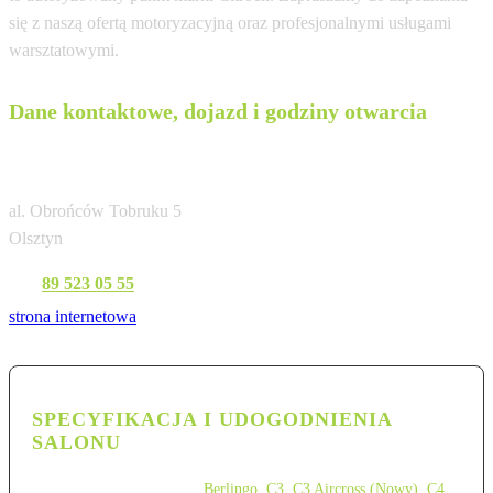
się z naszą ofertą motoryzacyjną oraz profesjonalnymi usługami
warsztatowymi.
Dane kontaktowe, dojazd i godziny otwarcia
RESMA
al. Obrońców Tobruku 5
Olsztyn
Tel:
89 523 05 55
strona internetowa
SPECYFIKACJA I UDOGODNIENIA
SALONU
Berlingo
,
C3
,
C3 Aircross (Nowy)
,
C4
,