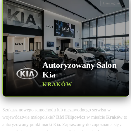
Dane ogólne
Autoryzowany Salon
Kia
KRAKÓW
Szukasz nowego samochodu lub niezawodnego serwisu w
województwie małopolskie?
RM Filipowicz
w mieście
Kraków
to
autoryzowany punkt marki Kia. Zapraszamy do zapoznania się z