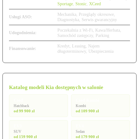
Sportage
,
Stonic
,
XCeed
Mechanika, Przeglądy okresowe,
Usługi ASO:
Diagnostyka, Serwis gwarancyjny
Poczekalnia z Wi-Fi, Kawa/Herbata,
Udogodnienia:
Samochód zastępczy, Parking
Kredyt, Leasing, Najem
Finansowanie:
długoterminowy, Ubezpieczenia
Katalog modeli Kia dostępnych w salonie
Ceed
Ceed Kombi
Hatchback
Kombi
od 99 900 zł
od 109 900 zł
EV3
EV4
SUV
Sedan
od 159 900 zł
od 179 900 zł