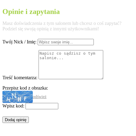
Opinie i zapytania
Masz doświadczenia z tym salonem lub chcesz o coś zapytać?
Podziel się swoją opinią z innymi użytkownikami!
Twój Nick / Imię:
Treść komentarza:
Przepisz kod z obrazka:
odśwież
Wpisz kod: