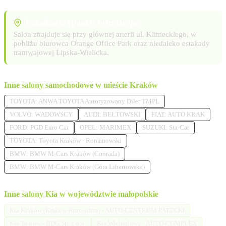
Lokalizacja i punkty orientacyjne
Salon znajduje się przy głównej arterii ul. Klimeckiego, w
pobliżu biurowca Orange Office Park oraz niedaleko estakady
tramwajowej Lipska-Wielicka.
Inne salony samochodowe w mieście Kraków
TOYOTA: ANWA TOYOTA Autoryzowany Diler TMPL
VOLVO: WADOWSCY
AUDI: BEŁTOWSKI
FIAT: AUTO KRAK
FORD: PGD Euro Car
OPEL: MARIMEX
SUZUKI: Sta-Car
TOYOTA: Toyota Kraków - Romanowski
BMW: BMW M-Cars Kraków (Conrada)
BMW: BMW M-Cars Kraków (Góra Libertowska)
Inne salony Kia w województwie małopolskie
Kia Kraków (Kraków-Krowodrza) - AUTO-CENTRUM PATECKI
Kia Tarnów - BDG Sp. z o.o.
Kia Wielogłowy - AUTO-COMPLEX