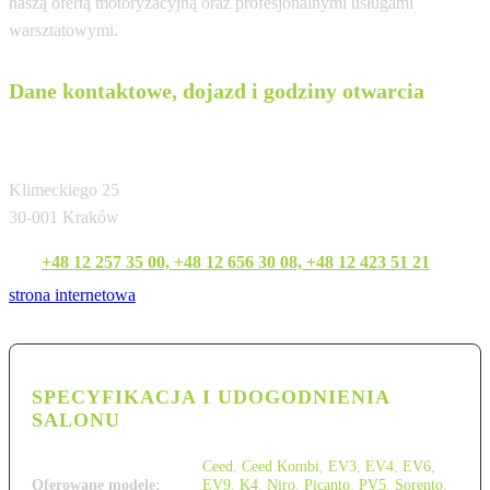
naszą ofertą motoryzacyjną oraz profesjonalnymi usługami
warsztatowymi.
Dane kontaktowe, dojazd i godziny otwarcia
RM Filipowicz
Klimeckiego 25
30-001 Kraków
Tel:
+48 12 257 35 00, +48 12 656 30 08, +48 12 423 51 21
strona internetowa
SPECYFIKACJA I UDOGODNIENIA
SALONU
Ceed
,
Ceed Kombi
,
EV3
,
EV4
,
EV6
,
Oferowane modele:
EV9
,
K4
,
Niro
,
Picanto
,
PV5
,
Sorento
,