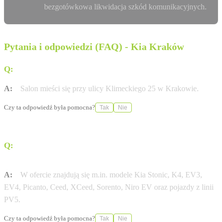
bezgotówkowa likwidacja szkód komunikacyjnych.
Pytania i odpowiedzi (FAQ) - Kia Kraków
Q:
Gdzie znajduje się salon RM Filipowicz w Krakowie?
A:
Salon mieści się przy ulicy Klimeckiego 25 w Krakowie.
Czy ta odpowiedź była pomocna?
Tak
Nie
Q:
Jakie modele marki Kia są obecnie dostępne w
ofercie?
A:
W ofercie znajdują się m.in. modele Kia Stonic, K4, EV3,
EV4, Picanto, Ceed, XCeed, Sorento, Niro EV oraz pojazdy z linii
PV5.
Czy ta odpowiedź była pomocna?
Tak
Nie