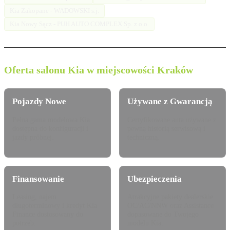
Kia Zakopane - WADOWSKI s.j.
Kia Nowy Sącz - PUH AUTO COMPLEX Sp. z o.o.
Oferta salonu Kia w miejscowości Kraków
Pojazdy Nowe
Używane z Gwarancją
Pełna gama modelowa Kia
Certyfikowane auta używane z
dostępna do konfiguracji i
pewną historią serwisową i
jazdy próbnej.
techniczną.
Finansowanie
Ubezpieczenia
Leasing, najem
Atrakcyjne pakiety dealerskie
długoterminowy i kredyt Kia
OC/AC/NNW oraz Assistance
Finance dostosowany do
dopasowane do Twojego
potrzeb.
modelu Kia.