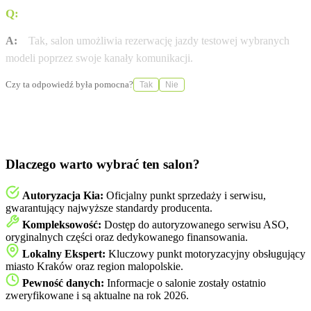
Q:
Czy istnieje możliwość rezerwacji jazdy testowej?
A:
Tak, salon umożliwia rezerwację jazdy testowej wybranych
modeli poprzez swoje kanały komunikacji.
Czy ta odpowiedź była pomocna?
Tak
Nie
Dlaczego warto wybrać ten salon?
Autoryzacja Kia:
Oficjalny punkt sprzedaży i serwisu,
gwarantujący najwyższe standardy producenta.
Kompleksowość:
Dostęp do autoryzowanego serwisu ASO,
oryginalnych części oraz dedykowanego finansowania.
Lokalny Ekspert:
Kluczowy punkt motoryzacyjny obsługujący
miasto Kraków oraz region malopolskie.
Pewność danych:
Informacje o salonie zostały ostatnio
zweryfikowane i są aktualne na rok 2026.