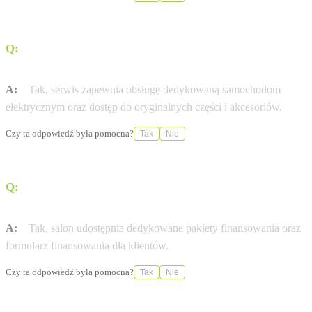
Q:
Czy salon oferuje obsługę samochodów
elektrycznych?
A:
Tak, serwis zapewnia obsługę dedykowaną samochodom
elektrycznym oraz dostęp do oryginalnych części i akcesoriów.
Czy ta odpowiedź była pomocna?
Tak
Nie
Q:
Czy w salonie można skorzystać z finansowania
zakupu auta?
A:
Tak, salon udostępnia dedykowane pakiety finansowania oraz
formularz finansowania dla klientów.
Czy ta odpowiedź była pomocna?
Tak
Nie