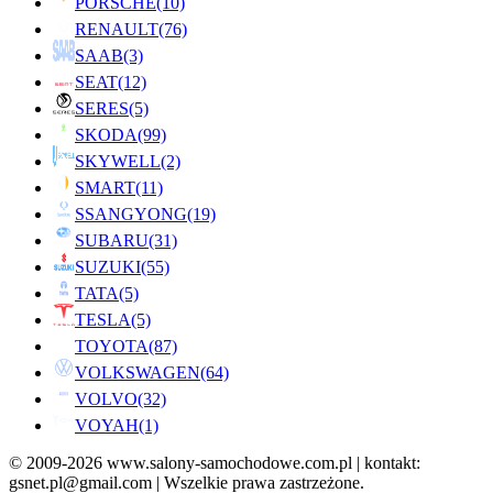
PORSCHE
(10)
RENAULT
(76)
SAAB
(3)
SEAT
(12)
SERES
(5)
SKODA
(99)
SKYWELL
(2)
SMART
(11)
SSANGYONG
(19)
SUBARU
(31)
SUZUKI
(55)
TATA
(5)
TESLA
(5)
TOYOTA
(87)
VOLKSWAGEN
(64)
VOLVO
(32)
VOYAH
(1)
© 2009-2026 www.salony-samochodowe.com.pl | kontakt:
gsnet.pl@gmail.com | Wszelkie prawa zastrzeżone.