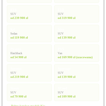
EV6
EV9
SUV
SUV
od 239 900 zł
od 319 900 zł
K4
Niro
Sedan
SUV
od 119 900 zł
od 139 900 zł
Picanto
PV5
Hatchback
Van
od 54 900 zł
od 169 900 zł (szacowana)
Sorento
Sportage
SUV
SUV
od 219 900 zł
od 139 900 zł
Stonic
XCeed
SUV
SUV
od 79 900 zł
od 109 900 zł