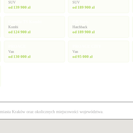
SUV
SUV
od 139 900 zł
od 189 900 zł
Corolla TS Kombi
GR Yaris
Kombi
Hatchback
od 124 900 zł
od 189 900 zł
PROACE
PROACE CITY
Van
Van
od 130 000 zł
od 95 000 zł
 z miasta Kraków oraz okolicznych miejscowości województwa.