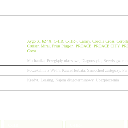
Aygo X
,
bZ4X
,
C-HR
,
C-HR+
,
Camry
,
Corolla Cross
,
Coroll
Cruiser
,
Mirai
,
Prius Plug-in
,
PROACE
,
PROACE CITY
,
PR
Cross
Mechanika, Przeglądy okresowe, Diagnostyka, Serwis gwaran
Poczekalnia z Wi-Fi, Kawa/Herbata, Samochód zastępczy, Par
Kredyt, Leasing, Najem długoterminowy, Ubezpieczenia
C-HR
C-HR+