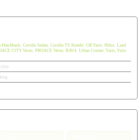
a Hatchback
,
Corolla Sedan
,
Corolla TS Kombi
,
GR Yaris
,
Hilux
,
Land
OACE CITY Verso
,
PROACE Verso
,
RAV4
,
Urban Cruiser
,
Yaris
,
Yaris
cyjny
king
Camry
Corolla Cross