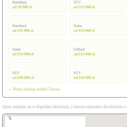
Hatchback
SUV
od 78 900 zł
od 213 900 zł
Corolla Hatchback
Corolla Sedan
Hatchback
Sedan
od 119 900 zł
od 119 900 zł
Mirai
Prius Plug-in
Sedan
Liftback
od 314 900 zł
od 214 900 zł
RAV4
Urban Cruiser
SUV
SUV
od 199 900 zł
od 119 900 zł
→ Pełny katalog modeli Toyota
Salon znajduje się w dogodnej lokalizacji, z łatwym dojazdem dla klientów