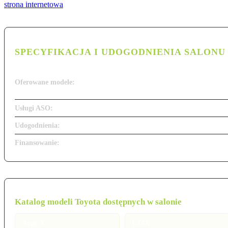
strona internetowa
SPECYFIKACJA I UDOGODNIENIA SALONU
Oferowane modele:
Usługi ASO:
Udogodnienia:
Finansowanie:
Katalog modeli Toyota dostępnych w salonie
Aygo X
bZ4X