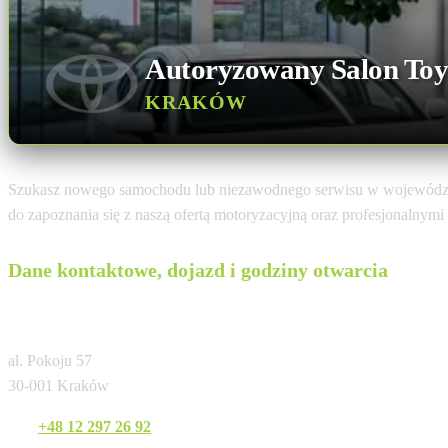
Autoryzowany Salon Toy
KRAKÓW
Szukasz nowego samochodu lub niezawodnego serwisu w wojewódz
do zapoznania się z naszą ofertą motoryzacyjną oraz profesjonalnym
Dane kontaktowe, dojazd i godziny otwarcia
ANWA TOYOTA Autoryzowany Diler TMPL
al. Pokoju 57
30-001 Kraków
Tel:
+48 12 297 26 92