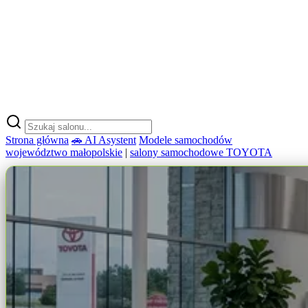
Strona główna
🚗 AI Asystent
Modele samochodów
województwo małopolskie
|
salony samochodowe TOYOTA