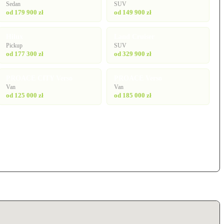
Sedan
SUV
od 179 900 zł
od 149 900 zł
Hilux
Land Cruiser
Pickup
SUV
od 177 300 zł
od 329 900 zł
PROACE CITY Verso
PROACE Verso
Van
Van
od 125 000 zł
od 185 000 zł