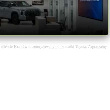
 mieście
Kraków
to autoryzowany punkt marki Toyota. Zapraszamy