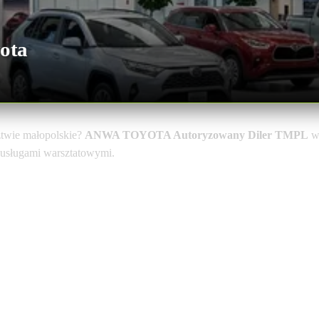
ota
twie małopolskie?
ANWA TOYOTA Autoryzowany Diler TMPL
w
i usługami warsztatowymi.