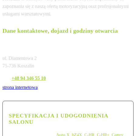
zapoznania się z naszą ofertą motoryzacyjną oraz profesjonalnymi
usługami warsztatowymi.
Dane kontaktowe, dojazd i godziny otwarcia
Toyota Koszalin
ul. Diamentowa 2
75-736 Koszalin
Tel:
+48 94 346 55 10
strona internetowa
SPECYFIKACJA I UDOGODNIENIA
SALONU
Aygo X
,
bZ4X
,
C-HR
,
C-HR+
,
Camry
,