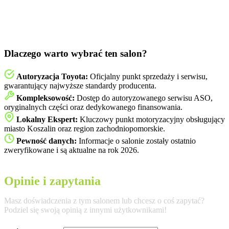
Dlaczego warto wybrać ten salon?
Autoryzacja Toyota:
Oficjalny punkt sprzedaży i serwisu,
gwarantujący najwyższe standardy producenta.
Kompleksowość:
Dostęp do autoryzowanego serwisu ASO,
oryginalnych części oraz dedykowanego finansowania.
Lokalny Ekspert:
Kluczowy punkt motoryzacyjny obsługujący
miasto Koszalin oraz region zachodniopomorskie.
Pewność danych:
Informacje o salonie zostały ostatnio
zweryfikowane i są aktualne na rok 2026.
Opinie i zapytania
Masz doświadczenia z tym salonem lub chcesz o coś zapytać?
Podziel się swoją opinią z innymi użytkownikami!