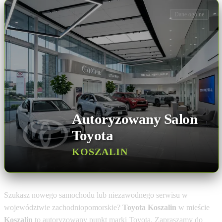
Dane ogólne
Autoryzowany Salon
Toyota
KOSZALIN
Szukasz nowego samochodu lub niezawodnego serwisu w
województwie zachodniopomorskie?
Toyota Koszalin
w mieście
Koszalin
to autoryzowany punkt marki Toyota. Zapraszamy do