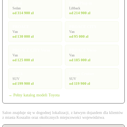
Mirai
Prius Plug-in
Sedan
Liftback
od 314 900 zł
od 214 900 zł
PROACE
PROACE CITY
Van
Van
od 130 000 zł
od 95 000 zł
PROACE CITY Verso
PROACE Verso
Van
Van
od 125 000 zł
od 185 000 zł
RAV4
Urban Cruiser
SUV
SUV
od 199 900 zł
od 119 900 zł
→ Pełny katalog modeli Toyota
Salon znajduje się w dogodnej lokalizacji, z łatwym dojazdem dla klientów
z miasta Koszalin oraz okolicznych miejscowości województwa.