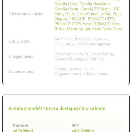
Corolla Cross
,
Corolla Hatchback
,
Corolla Sedan
,
Corolla TS Kombi
,
GR
Oferowane modele:
Yaris
,
Hilux
,
Land Cruiser
,
Mirai
,
Prius
Plug-in
,
PROACE
,
PROACE CITY
,
PROACE CITY Verso
,
PROACE Verso
,
RAV4
,
Urban Cruiser
,
Yaris
,
Yaris Cross
Mechanika, Przeglądy okresowe,
Usługi ASO:
Diagnostyka, Serwis gwarancyjny
Poczekalnia z Wi-Fi, Kawa/Herbata,
Udogodnienia:
Samochód zastępczy, Parking
Kredyt, Leasing, Najem
Finansowanie:
długoterminowy, Ubezpieczenia
Katalog modeli Toyota dostępnych w salonie
Aygo X
bZ4X
Hatchback
SUV
od 78 900 zł
od 213 900 zł