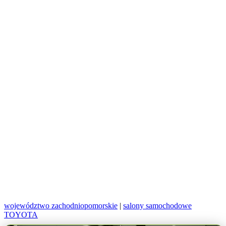
województwo zachodniopomorskie
|
salony samochodowe
TOYOTA