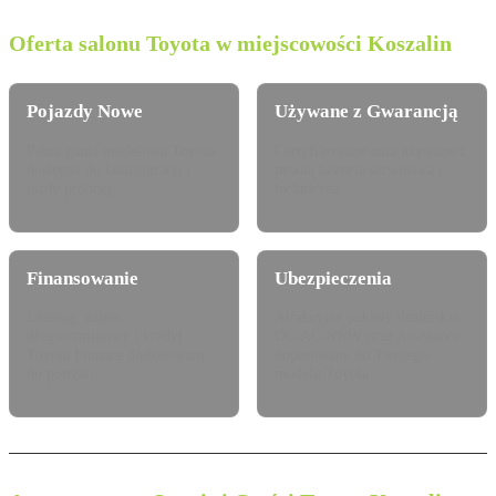
Oferta salonu Toyota w miejscowości Koszalin
Pojazdy Nowe
Używane z Gwarancją
Pełna gama modelowa Toyota
Certyfikowane auta używane z
dostępna do konfiguracji i
pewną historią serwisową i
jazdy próbnej.
techniczną.
Finansowanie
Ubezpieczenia
Leasing, najem
Atrakcyjne pakiety dealerskie
długoterminowy i kredyt
OC/AC/NNW oraz Assistance
Toyota Finance dostosowany
dopasowane do Twojego
do potrzeb.
modelu Toyota.