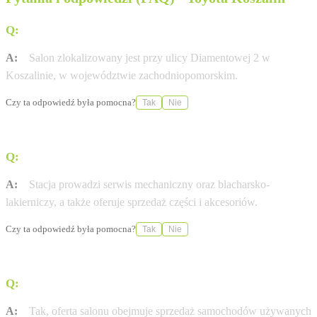
Q:
Gdzie znajduje się salon Toyota Koszalin?
A:
Salon zlokalizowany jest przy ulicy Diamentowej 2 w
Koszalinie, w województwie zachodniopomorskim.
Czy ta odpowiedź była pomocna?
Tak
Nie
Q:
Jakie usługi serwisowe oferuje placówka?
A:
Stacja prowadzi serwis mechaniczny oraz blacharsko-
lakierniczy, a także oferuje sprzedaż części i akcesoriów.
Czy ta odpowiedź była pomocna?
Tak
Nie
Q:
Czy w salonie można zakupić samochód używany?
A:
Tak, oferta salonu obejmuje sprzedaż samochodów używanych