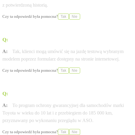
z potwierdzoną historią.
Czy ta odpowiedź była pomocna?
Tak
Nie
Q:
Czy salon oferuje możliwość odbycia jazdy testowej?
A:
Tak, klienci mogą umówić się na jazdę testową wybranym
modelem poprzez formularz dostępny na stronie internetowej.
Czy ta odpowiedź była pomocna?
Tak
Nie
Q:
Czym jest program Gwarancja Relax?
A:
To program ochrony gwarancyjnej dla samochodów marki
Toyota w wieku do 10 lat i z przebiegiem do 185 000 km,
przyznawany po wykonaniu przeglądu w ASO.
Czy ta odpowiedź była pomocna?
Tak
Nie