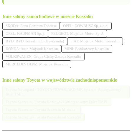
Inne salony samochodowe w mieście Koszalin
SKODA: Euro Centrum Tadeusz
OPEL: DOWBUSZ Sp. z o.o.
OPEL: KAUFMAN Sp. j.
PEUGEOT: Mojsiuk Motor Sp. J.
BYD: BYD Koszalin (Cichy-Zasada)
FIAT: Mojsiuk Motor Koszalin
HONDA: Auto Mojsiuk Koszalin
MINI: Bońkowscy Koszalin
VOLKSWAGEN: Grupa Cichy-Zasada Koszalin
MERCEDES BENZ: Mojsiuk Koszalin
Inne salony Toyota w województwie zachodniopomorskie
Toyota Nowogard - TOYOTA-NOWOGARD-MK Sp.z o.o. Autoryzowany
Diler TMPL
Toyota Szczecin - Toyota Kozłowski Autoryzowany Diler TMPL
Toyota Szczecin - Toyota Szczecin Mieszka I
Toyota Szczecin - Toyota Professional Szczecin