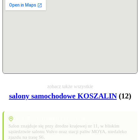
zobacz także wszystkie
salony samochodowe KOSZALIN
(12)
Lokalizacja i punkty orientacyjne
Salon znajduje się przy drodze krajowej nr 11, w bliskim
sąsiedztwie salonu Volvo oraz stacji paliw MOYA, niedaleko
zjazdu na trasę S6.