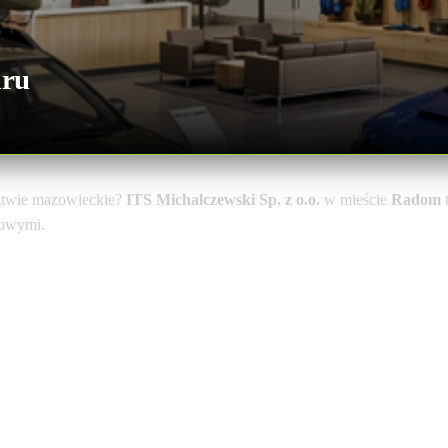
aru
ztwie mazowieckie?
ITS Michalczewski Sp. z o.o.
w mieście
Radom
t
towymi.