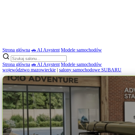
Strona główna
🚗 AI Asystent
Modele samochodów
Strona główna
🚗 AI Asystent
Modele samochodów
województwo mazowieckie
|
salony samochodowe SUBARU