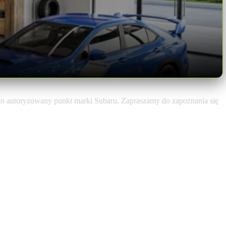
o autoryzowany punkt marki Subaru. Zapraszamy do zapoznania się