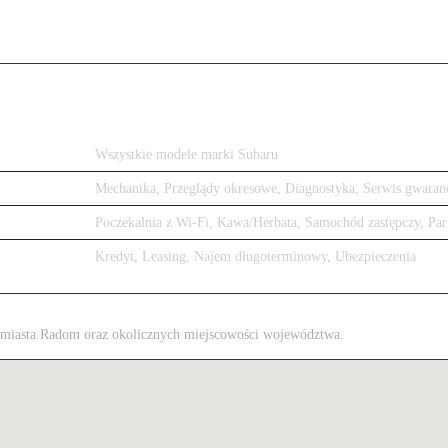
Wszystkie modele marki Subaru
Mechanika, Przeglądy okresowe, Diagnostyka, Serwis gwaran
Poczekalnia z Wi-Fi, Kawa/Herbata, Samochód zastępczy, Par
Kredyt, Leasing, Najem długoterminowy, Ubezpieczenia
 z miasta Radom oraz okolicznych miejscowości województwa.