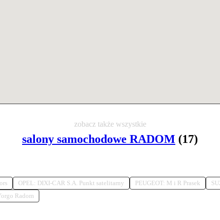
zobacz także wszystkie
salony samochodowe RADOM
(17)
ors
OPEL: DIXI-CAR S.A. Punkt satelitarny
PEUGEOT: M i R Prasek
SU
orgo Radom