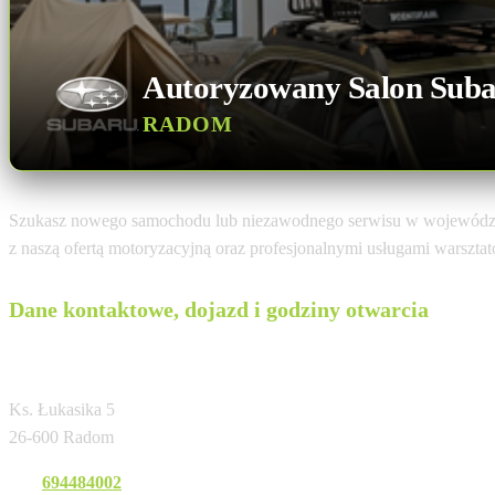
Autoryzowany Salon Sub
RADOM
Szukasz nowego samochodu lub niezawodnego serwisu w wojewód
z naszą ofertą motoryzacyjną oraz profesjonalnymi usługami warszta
Dane kontaktowe, dojazd i godziny otwarcia
ITS Michalczewski Sp. z o.o.
Ks. Łukasika 5
26-600 Radom
Tel:
694484002