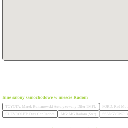
Inne salony samochodowe w mieście Radom
TOYOTA: Marek Romanowski Autoryzowany Diler TMPL
FORD: Rad Mot
CHEVROLET: Dixi-Car Radom
MG: MG Radom (Ster)
SSANGYONG: Y