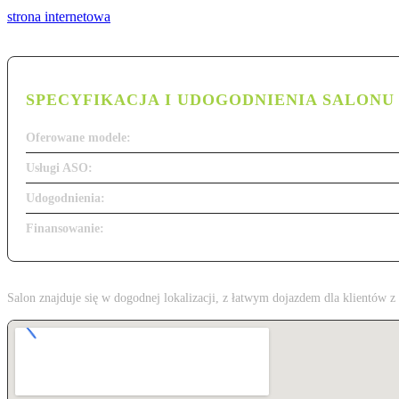
strona internetowa
SPECYFIKACJA I UDOGODNIENIA SALONU
Oferowane modele:
Usługi ASO:
Udogodnienia:
Finansowanie:
Salon znajduje się w dogodnej lokalizacji, z łatwym dojazdem dla klientów