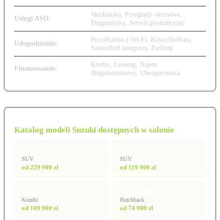
Mechanika, Przeglądy okresowe,
Usługi ASO:
Diagnostyka, Serwis gwarancyjny
Poczekalnia z Wi-Fi, Kawa/Herbata,
Udogodnienia:
Samochód zastępczy, Parking
Kredyt, Leasing, Najem
Finansowanie:
długoterminowy, Ubezpieczenia
Katalog modeli Suzuki dostępnych w salonie
Across
S-Cross
SUV
SUV
od 229 900 zł
od 119 900 zł
Swace
Swift 2024
Kombi
Hatchback
od 109 900 zł
od 74 900 zł