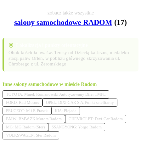
zobacz także wszystkie
salony samochodowe RADOM
(17)
Lokalizacja i punkty orientacyjne
Obok kościoła pw. św. Teresy od Dzieciątka Jezus, niedaleko
stacji paliw Orlen, w pobliżu głównego skrzyżowania ul.
Chrobrego z ul. Żeromskiego.
Inne salony samochodowe w mieście Radom
TOYOTA: Marek Romanowski Autoryzowany Diler TMPL
FORD: Rad Motors
OPEL: DIXI-CAR S.A. Punkt satelitarny
PEUGEOT: M i R Prasek
KIA: Plejada
BMW: BMW ZK Motors Radom
CHEVROLET: Dixi-Car Radom
MG: MG Radom (Ster)
SSANGYONG: Yorgo Radom
VOLKSWAGEN: Ster Radom