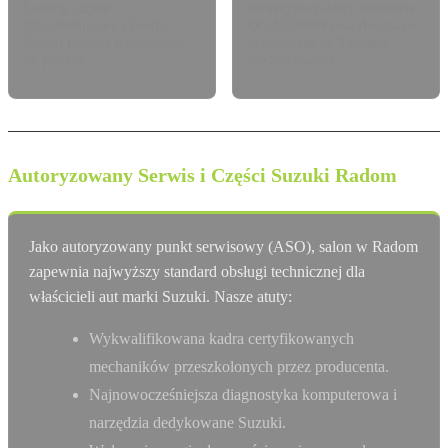
Leasing, najem
Atrakcyjne pakiety dealerskie
długoterminowy i kredyt
OC/AC/NNW oraz Assistance
Suzuki Finance dostosowany
dopasowane do Twojego
do potrzeb.
modelu Suzuki.
Autoryzowany Serwis i Części Suzuki Radom
Jako autoryzowany punkt serwisowy (ASO), salon w Radom
zapewnia najwyższy standard obsługi technicznej dla
właścicieli aut marki Suzuki. Nasze atuty:
Wykwalifikowana kadra certyfikowanych
mechaników przeszkolonych przez producenta.
Najnowocześniejsza diagnostyka komputerowa i
narzędzia dedykowane Suzuki.