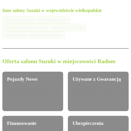
Inne salony Suzuki w województwie wielkopolskie
Suzuki Opatówek - MCA Kaźmierczak
Suzuki Baranowo / Poznań - Auto Wache Poznań
Suzuki Kalisz - Kaźmierczak Kalisz
Oferta salonu Suzuki w miejscowości Radom
Pojazdy Nowe
Używane z Gwarancją
Pełna gama modelowa Suzuki
Certyfikowane auta używane z
dostępna do konfiguracji i
pewną historią serwisową i
jazdy próbnej.
techniczną.
Finansowanie
Ubezpieczenia