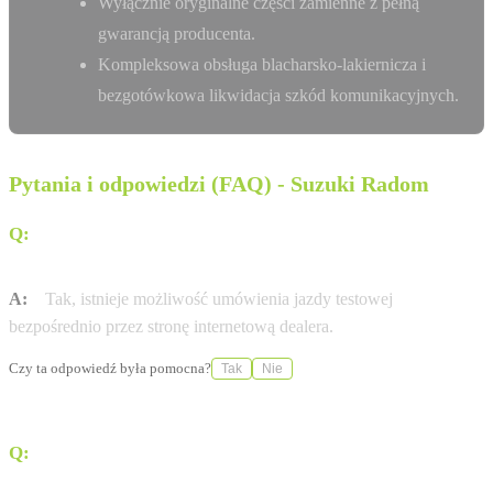
Wyłącznie oryginalne części zamienne z pełną
gwarancją producenta.
Kompleksowa obsługa blacharsko-lakiernicza i
bezgotówkowa likwidacja szkód komunikacyjnych.
Pytania i odpowiedzi (FAQ) - Suzuki Radom
Q:
Czy w salonie A.S. R.Bińkowski mogę umówić się na
jazdę testową?
A:
Tak, istnieje możliwość umówienia jazdy testowej
bezpośrednio przez stronę internetową dealera.
Czy ta odpowiedź była pomocna?
Tak
Nie
Q:
Jakie modele samochodów marki Suzuki są dostępne
w ofercie?