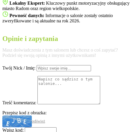
Lokalny Ekspert:
Kluczowy punkt motoryzacyjny obsługujący
miasto Radom oraz region wielkopolskie.
Pewność danych:
Informacje o salonie zostały ostatnio
zweryfikowane i są aktualne na rok 2026.
Opinie i zapytania
Masz doświadczenia z tym salonem lub chcesz o coś zapytać?
Podziel się swoją opinią z innymi użytkownikami!
Twój Nick / Imię:
Treść komentarza:
Przepisz kod z obrazka:
odśwież
Wpisz kod: