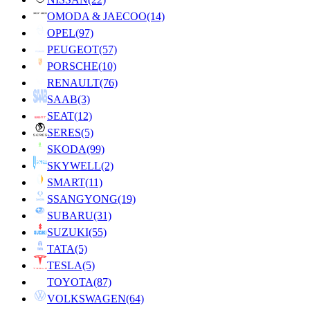
OMODA & JAECOO
(14)
OPEL
(97)
PEUGEOT
(57)
PORSCHE
(10)
RENAULT
(76)
SAAB
(3)
SEAT
(12)
SERES
(5)
SKODA
(99)
SKYWELL
(2)
SMART
(11)
SSANGYONG
(19)
SUBARU
(31)
SUZUKI
(55)
TATA
(5)
TESLA
(5)
TOYOTA
(87)
VOLKSWAGEN
(64)