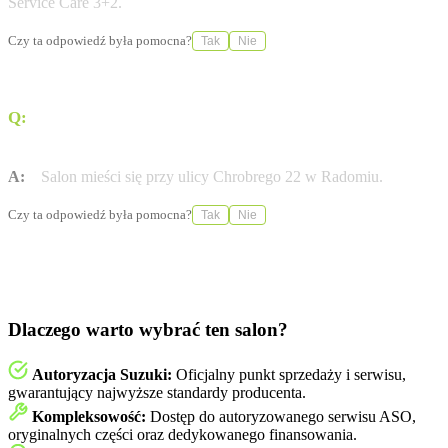
Service Care 3+2.
Czy ta odpowiedź była pomocna?
Tak
Nie
Q:
Gdzie dokładnie znajduje się salon Suzuki w
Radomiu?
A:
Salon mieści się przy ulicy Chrobrego 22 w Radomiu.
Czy ta odpowiedź była pomocna?
Tak
Nie
Dlaczego warto wybrać ten salon?
Autoryzacja Suzuki:
Oficjalny punkt sprzedaży i serwisu,
gwarantujący najwyższe standardy producenta.
Kompleksowość:
Dostęp do autoryzowanego serwisu ASO,
oryginalnych części oraz dedykowanego finansowania.