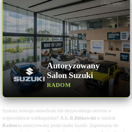
Dane ogólne
Autoryzowany
Salon Suzuki
RADOM
Szukasz nowego samochodu lub niezawodnego serwisu w
województwie wielkopolskie?
A.S. R.Bińkowski
w mieście
Radom
to autoryzowany punkt marki Suzuki. Zapraszamy do