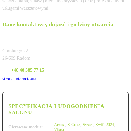
zapoznania się z naszą ofertą motoryzacyjną oraz profesjonalnymi
usługami warsztatowymi.
Dane kontaktowe, dojazd i godziny otwarcia
A.S. R.Bińkowski
Chrobrego 22
26-609 Radom
Tel:
+48 48 385 77 15
strona internetowa
SPECYFIKACJA I UDOGODNIENIA
SALONU
Across
,
S-Cross
,
Swace
,
Swift 2024
,
Oferowane modele:
Vitara