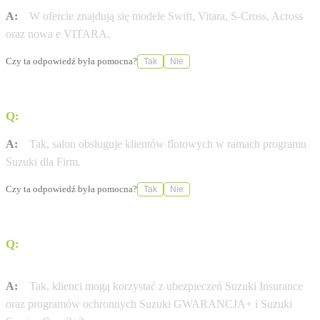
A:
W ofercie znajdują się modele Swift, Vitara, S-Cross, Across
oraz nowa e VITARA.
Czy ta odpowiedź była pomocna?
Tak
Nie
Q:
Czy serwis oferuje wsparcie dla klientów flotowych?
A:
Tak, salon obsługuje klientów flotowych w ramach programu
Suzuki dla Firm.
Czy ta odpowiedź była pomocna?
Tak
Nie
Q:
Czy w punkcie dostępna jest obsługa ubezpieczeniowa
pojazdów?
A:
Tak, klienci mogą korzystać z ubezpieczeń Suzuki Insurance
oraz programów ochronnych Suzuki GWARANCJA+ i Suzuki