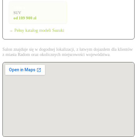
Vitara
SUV
od 109 900 zł
→ Pełny katalog modeli Suzuki
Salon znajduje się w dogodnej lokalizacji, z łatwym dojazdem dla klientów
z miasta Radom oraz okolicznych miejscowości województwa.