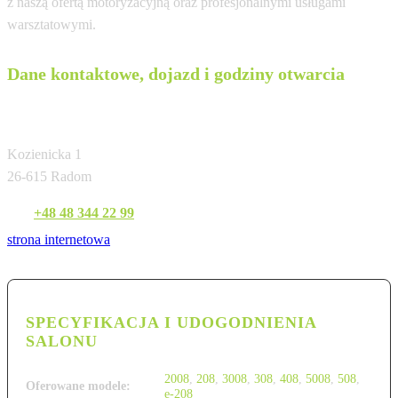
z naszą ofertą motoryzacyjną oraz profesjonalnymi usługami
warsztatowymi.
Dane kontaktowe, dojazd i godziny otwarcia
M i R Prasek
Kozienicka 1
26-615 Radom
Tel:
+48 48 344 22 99
strona internetowa
SPECYFIKACJA I UDOGODNIENIA
SALONU
2008
,
208
,
3008
,
308
,
408
,
5008
,
508
,
Oferowane modele:
e-208