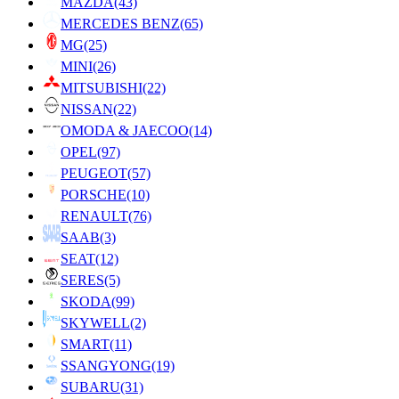
MAZDA
(43)
MERCEDES BENZ
(65)
MG
(25)
MINI
(26)
MITSUBISHI
(22)
NISSAN
(22)
OMODA & JAECOO
(14)
OPEL
(97)
PEUGEOT
(57)
PORSCHE
(10)
RENAULT
(76)
SAAB
(3)
SEAT
(12)
SERES
(5)
SKODA
(99)
SKYWELL
(2)
SMART
(11)
SSANGYONG
(19)
SUBARU
(31)