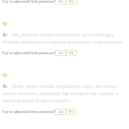
Czy ta odpowiedź była pomocna?
Tak
Nie
Q:
Czy w salonie można wykonać serwis pojazdu?
A:
Tak, placówka posiada autoryzowany serwis realizujący
przeglądy techniczne oraz naprawy gwarancyjne i pogwarancyjne.
Czy ta odpowiedź była pomocna?
Tak
Nie
Q:
Jakie usługi posprzedażne oferuje ten dealer?
A:
Dealer oferuje sprzedaż oryginalnych części i akcesoriów,
umowy serwisowe, aktualizacje map nawigacji oraz wsparcie w
ramach programu Peugeot Assistance.
Czy ta odpowiedź była pomocna?
Tak
Nie