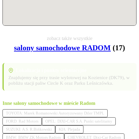
zobacz także wszystkie
salony samochodowe RADOM
(17)
Lokalizacja i punkty orientacyjne
Znajdujemy się przy trasie wylotowej na Kozienice (DK79), w
pobliżu stacji paliw Circle K oraz Parku Leśniczówka.
Inne salony samochodowe w mieście Radom
TOYOTA: Marek Romanowski Autoryzowany Diler TMPL
FORD: Rad Motors
OPEL: DIXI-CAR S.A. Punkt satelitarny
SUZUKI: A.S. R.Bińkowski
KIA: Plejada
BMW: BMW ZK Motors Radom
CHEVROLET: Dixi-Car Radom