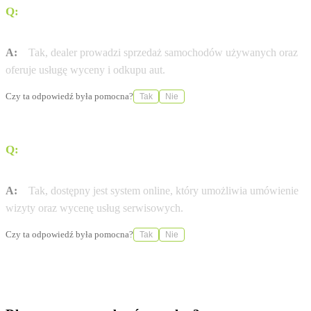
Q:
Czy w salonie M i R Prasek można zakupić samochód
używany?
A:
Tak, dealer prowadzi sprzedaż samochodów używanych oraz
oferuje usługę wyceny i odkupu aut.
Czy ta odpowiedź była pomocna?
Tak
Nie
Q:
Czy istnieje możliwość umówienia wizyty w serwisie
przez internet?
A:
Tak, dostępny jest system online, który umożliwia umówienie
wizyty oraz wycenę usług serwisowych.
Czy ta odpowiedź była pomocna?
Tak
Nie