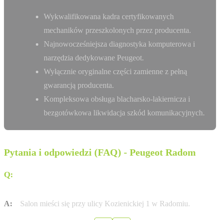
Wykwalifikowana kadra certyfikowanych
mechaników przeszkolonych przez producenta.
Najnowocześniejsza diagnostyka komputerowa i
narzędzia dedykowane Peugeot.
Wyłącznie oryginalne części zamienne z pełną
gwarancją producenta.
Kompleksowa obsługa blacharsko-lakiernicza i
bezgotówkowa likwidacja szkód komunikacyjnych.
Pytania i odpowiedzi (FAQ) - Peugeot Radom
Q:
Gdzie dokładnie znajduje się salon M i R Prasek w
Radomiu?
A:
Salon mieści się przy ulicy Kozienickiej 1 w Radomiu.