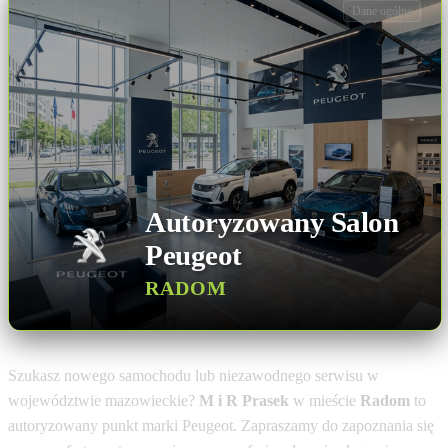
Dane ogólne
Autoryzowany Salon
Peugeot
RADOM
Szukasz nowego samochodu lub niezawodnego serwisu w
województwie mazowieckie?
M i R Prasek
w mieście
Radom
to
autoryzowany punkt marki Peugeot. Zapraszamy do zapoznania się