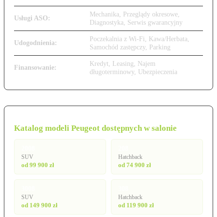
Mechanika, Przeglądy okresowe,
Usługi ASO:
Diagnostyka, Serwis gwarancyjny
Poczekalnia z Wi-Fi, Kawa/Herbata,
Udogodnienia:
Samochód zastępczy, Parking
Kredyt, Leasing, Najem
Finansowanie:
długoterminowy, Ubezpieczenia
Katalog modeli Peugeot dostępnych w salonie
2008
208
SUV
Hatchback
od 99 900 zł
od 74 900 zł
3008
308
SUV
Hatchback
od 149 900 zł
od 119 900 zł