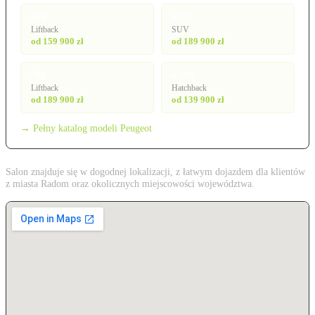
408
5008
Liftback
SUV
od 159 900 zł
od 189 900 zł
508
e-208
Liftback
Hatchback
od 189 900 zł
od 139 900 zł
→ Pełny katalog modeli Peugeot
Salon znajduje się w dogodnej lokalizacji, z łatwym dojazdem dla klientów
z miasta Radom oraz okolicznych miejscowości województwa.