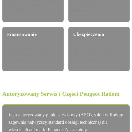
Pełna gama modelowa Peugeot
Certyfikowane auta używane z
dostępna do konfiguracji i
pewną historią serwisową i
jazdy próbnej.
techniczną.
Finansowanie
Ubezpieczenia
Leasing, najem
Atrakcyjne pakiety dealerskie
długoterminowy i kredyt
OC/AC/NNW oraz Assistance
Peugeot Finance dostosowany
dopasowane do Twojego
do potrzeb.
modelu Peugeot.
Autoryzowany Serwis i Części Peugeot Radom
Jako autoryzowany punkt serwisowy (ASO), salon w Radom
zapewnia najwyższy standard obsługi technicznej dla
właścicieli aut marki Peugeot. Nasze atuty: