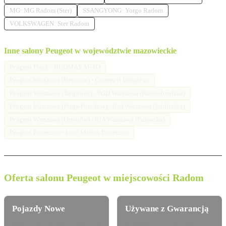
MG: MG Radom (Ster)
SSANGYONG: Yorgo Radom
VOLKSWAGEN: Ster Radom
Inne salony Peugeot w województwie mazowieckie
Peugeot Płock - BUDMAT AUTO
Peugeot Warszawa (Bemowo) - Carserwis Warszawa
Peugeot Warszawa (Targówek) - PGD Warszawa (Krasnobrodzka)
Peugeot Warszawa (Praga-Południe) - RiA Warszawa (Jubilerska)
Peugeot Warszawa (Ursynów) - RiA Warszawa (Pulawska)
Peugeot Piaseczno - Lion Motors Piaseczno
Oferta salonu Peugeot w miejscowości Radom
Pojazdy Nowe
Używane z Gwarancją